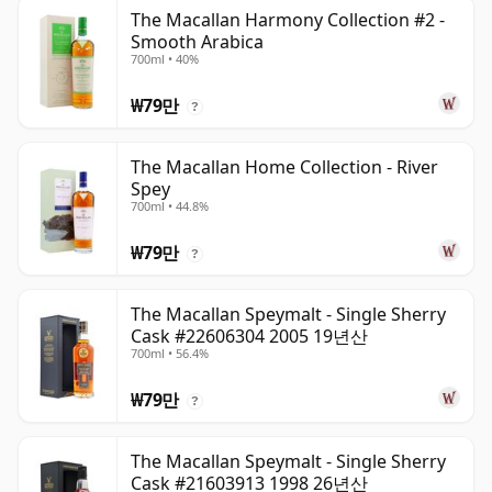
The Macallan Harmony Collection #2 -
Smooth Arabica
700ml • 40%
₩79만
?
The Macallan Home Collection - River
Spey
700ml • 44.8%
₩79만
?
The Macallan Speymalt - Single Sherry
Cask #22606304 2005 19년산
700ml • 56.4%
₩79만
?
The Macallan Speymalt - Single Sherry
Cask #21603913 1998 26년산