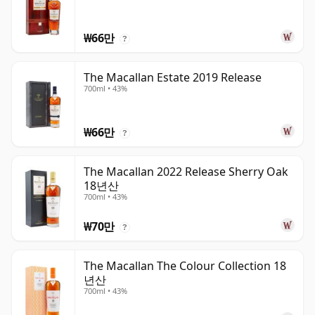
₩66만
?
The Macallan Estate 2019 Release
700ml • 43%
₩66만
?
The Macallan 2022 Release Sherry Oak
18년산
700ml • 43%
₩70만
?
The Macallan The Colour Collection 18
년산
700ml • 43%