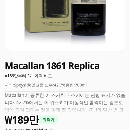
Macallan 1861 Replica
₩189만부터 2개 가격 비교
지역:
Speyside
알코올 도수:
42.7%
용량:
700ml
Macallan이 증류한 이 스카치 위스키에는 연령 표시가 없습
니다. 42.7%에서는 이 위스키가 이상적인 홀짝이는 강도로
병에 담겨 있다는 것을 알게 될 것입니다. 70cl의 일반 병 크
₩189만
기로 제공됩니다.
최적가