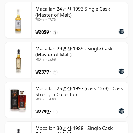
Macallan 24년산 1993 Single Cask
(Master of Malt)
700ml • 47.7%
₩205만
?
Macallan 29년산 1989 - Single Cask
(Master of Malt)
700ml • 55.6%
₩237만
?
Macallan 25년산 1997 (cask 12/3) - Cask
Strength Collection
700ml • 54.8%
₩279만
?
Macallan 30년산 1988 - Single Cask