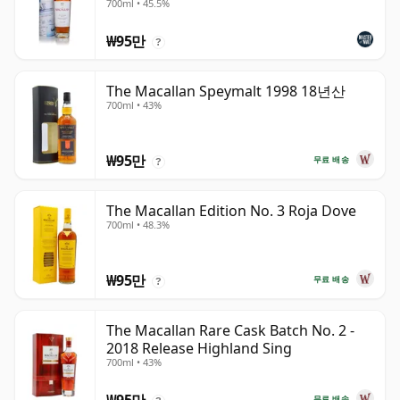
700ml • 45.5%
₩95만
?
The Macallan Speymalt 1998 18년산
700ml • 43%
₩95만
무료 배송
?
The Macallan Edition No. 3 Roja Dove
700ml • 48.3%
₩95만
무료 배송
?
The Macallan Rare Cask Batch No. 2 -
2018 Release Highland Sing
700ml • 43%
무료 배송