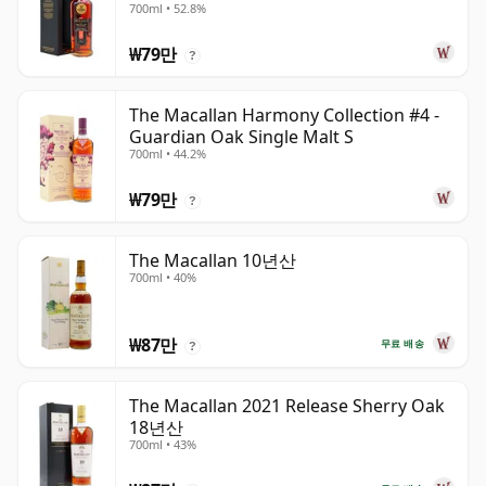
700ml • 52.8%
₩79만
?
The Macallan Harmony Collection #4 -
Guardian Oak Single Malt S
700ml • 44.2%
₩79만
?
The Macallan 10년산
700ml • 40%
₩87만
무료 배송
?
The Macallan 2021 Release Sherry Oak
18년산
700ml • 43%