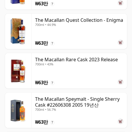
₩63만
?
The Macallan Quest Collection - Enigma
700ml • 44.9%
₩63만
?
The Macallan Rare Cask 2023 Release
700ml • 43%
₩63만
?
The Macallan Speymalt - Single Sherry
Cask #22606308 2005 19년산
700ml • 56.7%
₩63만
?