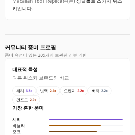
Macallan 1861 Replica은(는)
싱글몰트 스카치 위스
키
입니다.
커뮤니티 풍미 프로필
풍미 속성이 있는 205개의 보관된 리뷰 기반
대표적 특성
다른 위스키 브랜드와 비교
셰리
넛맥
오렌지
버터
3.3x
2.4x
2.2x
2.2x
건포도
2.2x
가장 흔한 풍미
셰리
바닐라
오크