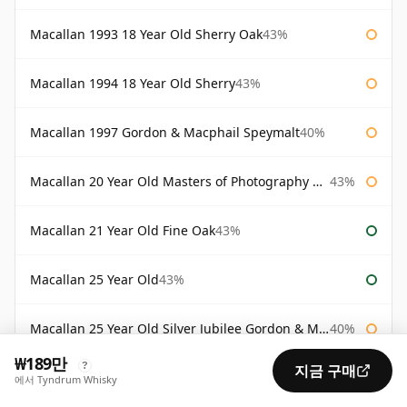
Macallan 1993 18 Year Old Sherry Oak
43%
Macallan 1994 18 Year Old Sherry
43%
Macallan 1997 Gordon & Macphail Speymalt
40%
Macallan 20 Year Old Masters of Photography Albert Watson
43%
Macallan 21 Year Old Fine Oak
43%
Macallan 25 Year Old
43%
Macallan 25 Year Old Silver Jubilee Gordon & Macphail
40%
₩189만
?
지금 구매
Macallan 30 Year Old Fine Oak
43%
에서 Tyndrum Whisky