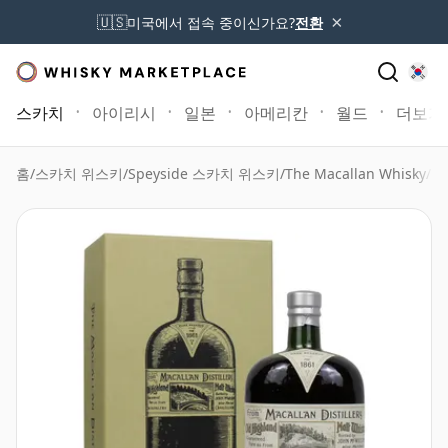
×
🇺🇸
미국에서 접속 중이신가요?
전환
스카치
아이리시
일본
아메리칸
월드
더보기
홈
/
스카치 위스키
/
Speyside 스카치 위스키
/
The Macallan Whisky
/
Ma