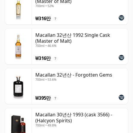
(Master of Malt)
700ml • 52%
₩316만
?
Macallan 32년산 1992 Single Cask
(Master of Malt)
700ml • 46.6%
₩316만
?
Macallan 32년산 - Forgotten Gems
700ml • 53.6%
₩395만
?
Macallan 30년산 1993 (cask 3566) -
(Halcyon Spirits)
700ml • 49.8%