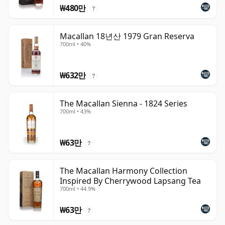
₩480만
?
Macallan 18년산 1979 Gran Reserva
700ml • 40%
₩632만
?
The Macallan Sienna - 1824 Series
700ml • 43%
₩63만
?
The Macallan Harmony Collection
Inspired By Cherrywood Lapsang Tea
700ml • 44.9%
₩63만
?