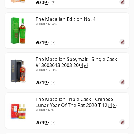
₩70만
?
The Macallan Edition No. 4
700ml • 48.4%
₩71만
?
The Macallan Speymalt - Single Cask
#13603613 2003 20년산
700ml • 59.1%
₩71만
?
The Macallan Triple Cask - Chinese
Lunar Year Of The Rat 2020 T 12년산
700ml • 40%
₩79만
?