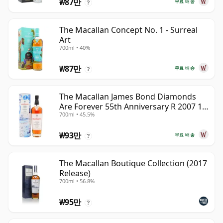
₩87만
무료 배송
?
The Macallan Concept No. 1 - Surreal
Art
700ml • 40%
₩87만
무료 배송
?
The Macallan James Bond Diamonds
Are Forever 55th Anniversary R 2007 18
700ml • 45.5%
년산
₩93만
무료 배송
?
The Macallan Boutique Collection (2017
Release)
700ml • 56.8%
₩95만
?