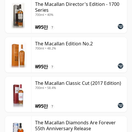
The Macallan Director's Edition - 1700
Series
700ml • 40%
₩95만
?
The Macallan Edition No.2
700ml • 48.2%
₩95만
?
The Macallan Classic Cut (2017 Edition)
700ml • 58.4%
₩95만
?
The Macallan Diamonds Are Forever
55th Anniversary Release