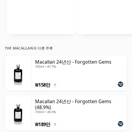
THE MACALLAN의 다른 주류
Macallan 24년산 - Forgotten Gems
700ml • 47.7%
₩158만
?
Macallan 24년산 - Forgotten Gems
(48.9%)
700ml • 48.9%
₩189만
?