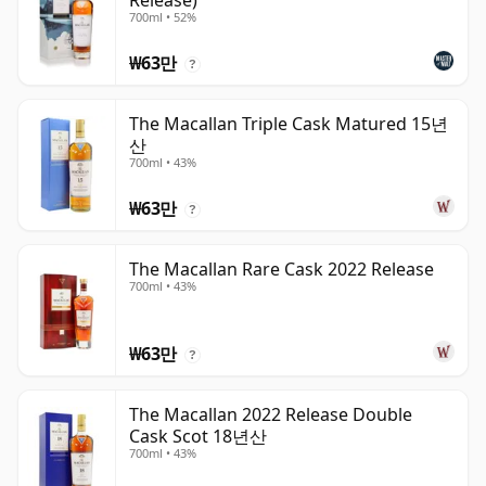
Release)
700ml • 52%
₩63만
?
The Macallan Triple Cask Matured 15년
산
700ml • 43%
₩63만
?
The Macallan Rare Cask 2022 Release
700ml • 43%
₩63만
?
The Macallan 2022 Release Double
Cask Scot 18년산
700ml • 43%