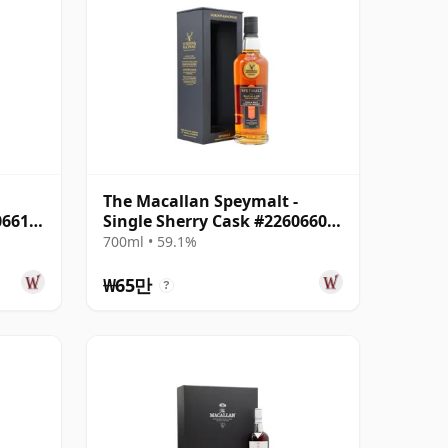
The Macallan Speymalt -
06616
Single Sherry Cask #22606604
2004 20년산
700ml • 59.1%
₩65만
?