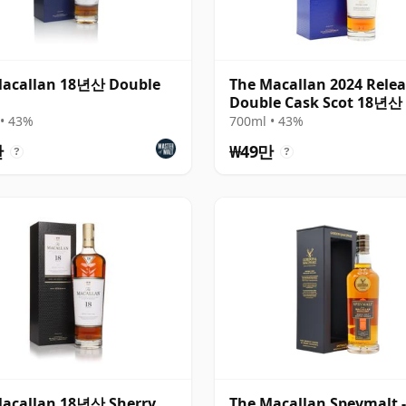
Macallan 18년산 Double
The Macallan 2024 Rele
Double Cask Scot 18년산
• 43%
700ml • 43%
만
₩49만
?
?
Macallan 18년산 Sherry
The Macallan Speymalt -