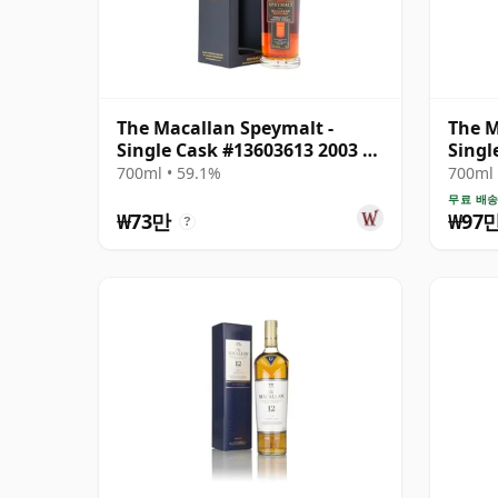
The Macallan Speymalt -
The M
Single Cask #13603613 2003 20
Singl
년산
년산
700ml • 59.1%
700ml 
무료 배
₩73만
₩97
?