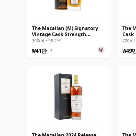
The Macallan (M) Signatory
The 
Vintage Cask Strength
Cask
Collection Sin 2005 17년산
700ml • 58.2%
700ml 
₩41만
₩49
?
The Macallan 2024 Release
The 