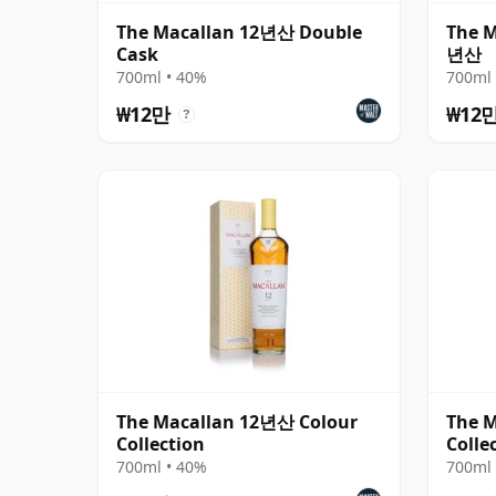
The Macallan 12년산 Double
The M
Cask
년산
700ml • 40%
700ml 
₩12만
₩12
?
The Macallan 12년산 Colour
The M
Collection
Colle
700ml • 40%
700ml 