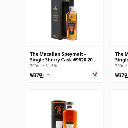
The Macallan Speymalt -
The M
Single Sherry Cask #9620 2006
Singl
18년산
2007
700ml • 61.3%
700ml 
₩37만
₩37
?