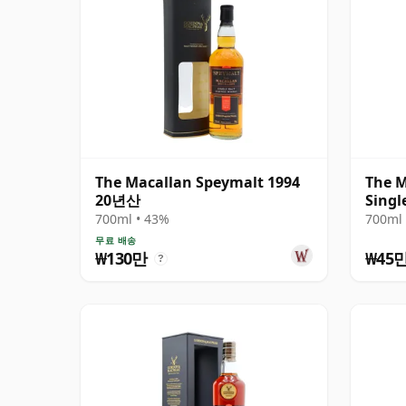
The Macallan Speymalt 1994
The M
20년산
Singl
20년
700ml • 43%
700ml 
무료 배송
₩130만
₩45
?