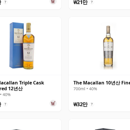
만
₩21만
?
?
acallan Triple Cask
The Macallan 10년산 Fin
red 12년산
700ml • 40%
• 40%
만
₩32만
?
?