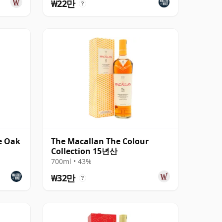
₩22만
?
e Oak
The Macallan The Colour
Collection 15년산
700ml • 43%
₩32만
?