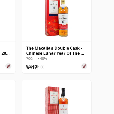
The Macallan Double Cask -
4 2005
Chinese Lunar Year Of The Ox
2021 12년산
700ml • 40%
₩41만
?