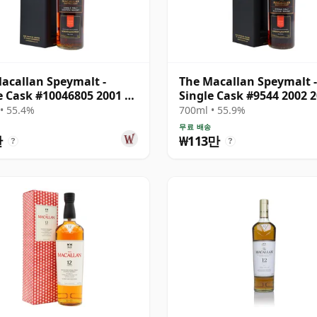
acallan Speymalt -
The Macallan Speymalt -
e Cask #10046805 2001 20
Single Cask #9544 2002
• 55.4%
700ml • 55.9%
송
무료 배송
만
₩113만
?
?