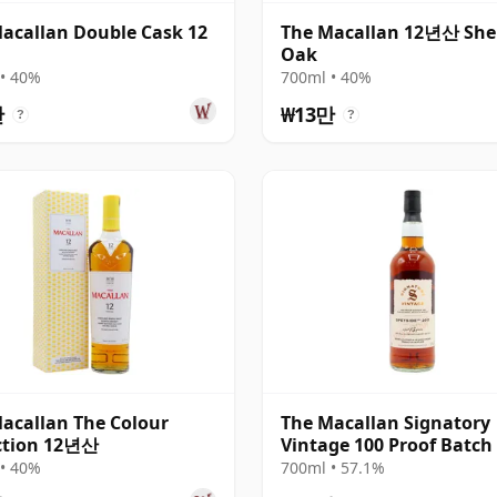
acallan Double Cask 12
The Macallan 12년산 She
Oak
• 40%
700ml • 40%
만
₩13만
?
?
acallan The Colour
The Macallan Signatory
ction 12년산
Vintage 100 Proof Batch
Single Malt 2011 13년산
• 40%
700ml • 57.1%