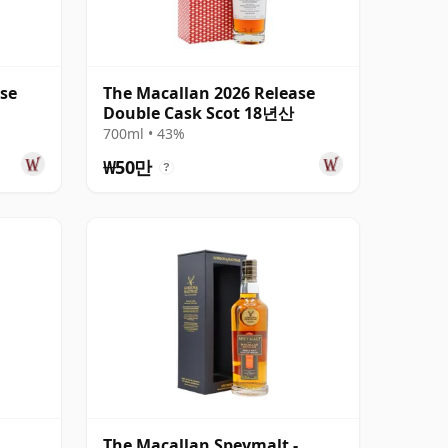
ase
The Macallan 2026 Release
Double Cask Scot 18년산
700ml • 43%
₩50만
?
The Macallan Speymalt -