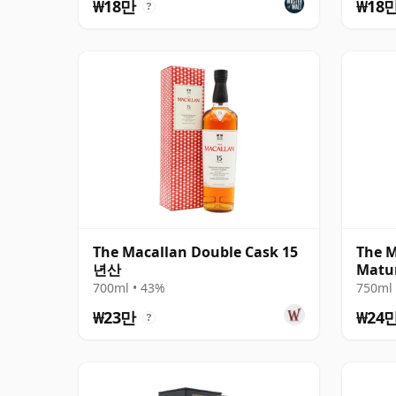
₩18만
₩18
?
The Macallan Double Cask 15
The M
년산
Matu
700ml • 43%
750ml 
₩23만
₩24
?