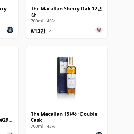
rry
The Macallan Sherry Oak 12년
산
700ml • 40%
₩13만
?
The Macallan 15년산 Double
 #29
Cask
700ml • 43%