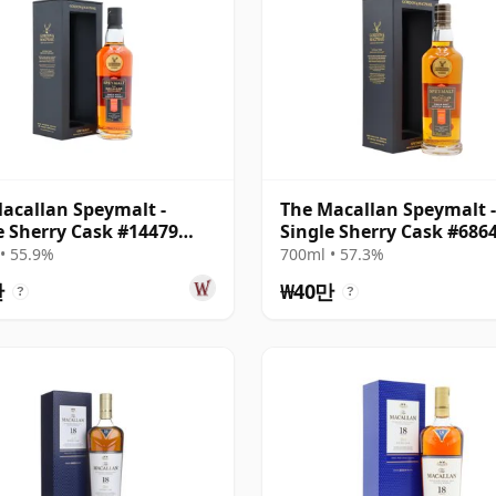
acallan Speymalt -
The Macallan Speymalt -
e Sherry Cask #14479
Single Sherry Cask #686
 18년산
18년산
• 55.9%
700ml • 57.3%
만
₩40만
?
?