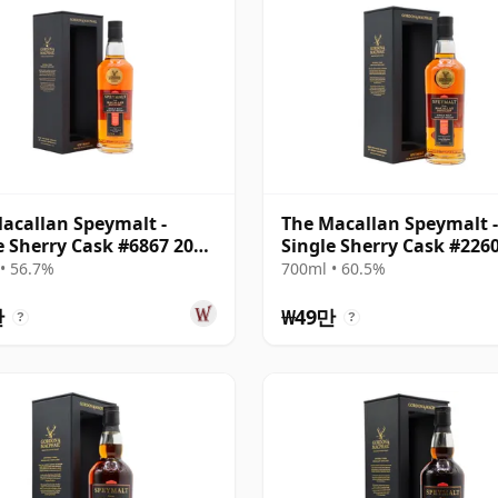
acallan Speymalt -
The Macallan Speymalt -
e Sherry Cask #6867 2005
Single Sherry Cask #226
산
2004 20년산
• 56.7%
700ml • 60.5%
만
₩49만
?
?