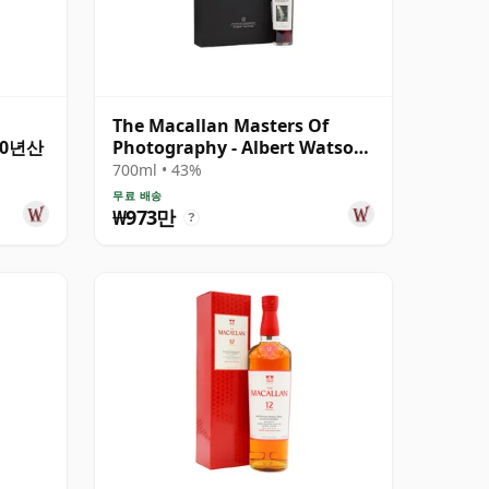
The Macallan Masters Of
 20년산
Photography - Albert Watson
Single Malt 1990 20년산
700ml • 43%
무료 배송
₩973만
?