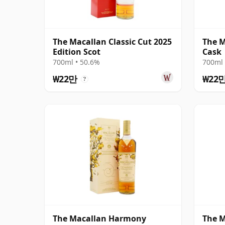
The Macallan Classic Cut 2025
The 
Edition Scot
Cask
700ml • 50.6%
700ml 
₩22만
₩22
?
The Macallan Harmony
The M