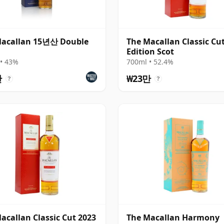
Macallan 15년산 Double
The Macallan Classic Cu
Edition Scot
• 43%
700ml • 52.4%
만
₩23만
?
?
acallan Classic Cut 2023
The Macallan Harmony