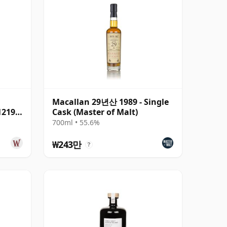
Macallan 29년산 1989 - Single
1219
Cask (Master of Malt)
700ml • 55.6%
₩243만
?