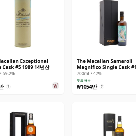
acallan Exceptional
The Macallan Samaroli
e Cask #5 1989 14년산
Magnifico Single Cask #
1989 33년산
• 59.2%
700ml • 42%
송
무료 배송
1만
₩1054만
?
?