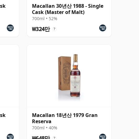
ask
Macallan 30년산 1988 - Single
Cask (Master of Malt)
700ml • 52%
₩324만
?
ask
Macallan 18년산 1979 Gran
Reserva
700ml • 40%
₩648만
?