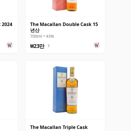
t 2024
The Macallan Double Cask 15
년산
700ml • 43%
₩23만
?
The Macallan Triple Cask