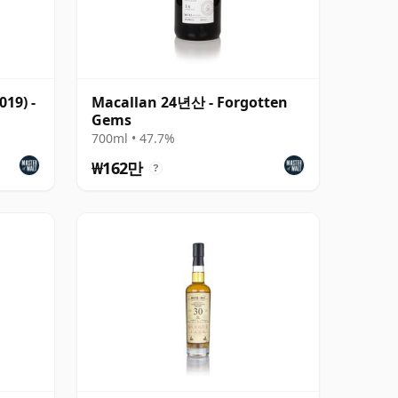
019) -
Macallan 24년산 - Forgotten
Gems
700ml • 47.7%
₩162만
?