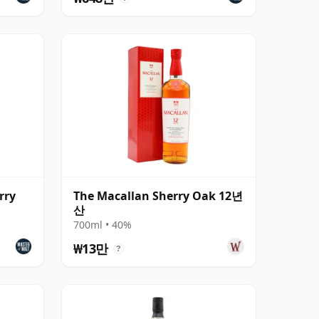
rry
The Macallan Sherry Oak 12년
산
700ml • 40%
₩13만
?