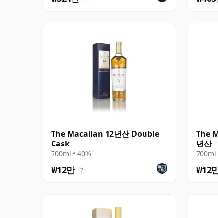
The Macallan 12년산 Double
The M
Cask
년산
700ml • 40%
700ml 
₩12만
₩12
?