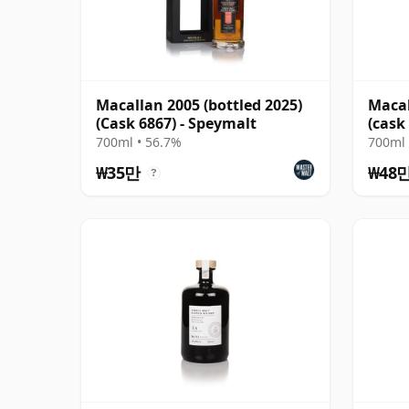
Macallan 2005 (bottled 2025)
Macal
(Cask 6867) - Speymalt
(cask
700ml • 56.7%
700ml 
₩35만
₩48
?