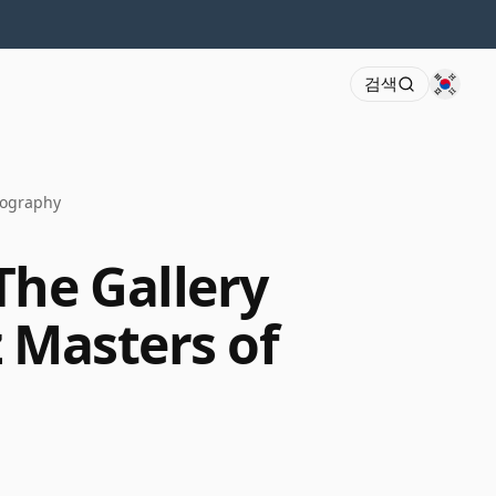
검색
tography
The Gallery
 Masters of