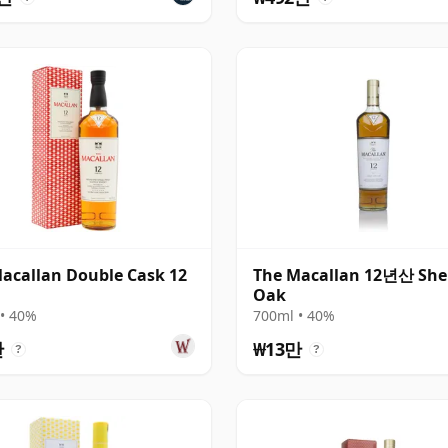
acallan Double Cask 12
The Macallan 12년산 She
Oak
• 40%
700ml • 40%
만
₩13만
?
?