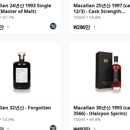
lan 24년산 1993 Single
Macallan 25년산 1997 (c
(Master of Malt)
12/3) - Cask Strength
Collection
• 47.7%
700ml • 54.8%
1만
₩286만
?
?
lan 32년산 - Forgotten
Macallan 30년산 1993 (c
3566) - (Halcyon Spirits)
• 53.6%
700ml • 49.8%
5만
₩492만
?
?