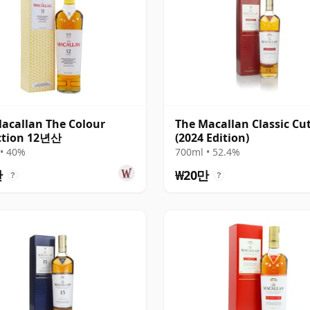
acallan The Colour
The Macallan Classic Cu
ction 12년산
(2024 Edition)
• 40%
700ml • 52.4%
만
₩20만
?
?