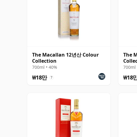
The Macallan 12년산 Colour
The M
Collection
Colle
700ml • 40%
700ml 
₩18만
₩18
?