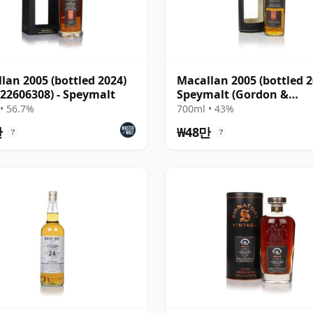
lan 2005 (bottled 2024)
Macallan 2005 (bottled 2
 22606308) - Speymalt
Speymalt (Gordon &
MacPhail)
• 56.7%
700ml • 43%
만
₩48만
?
?