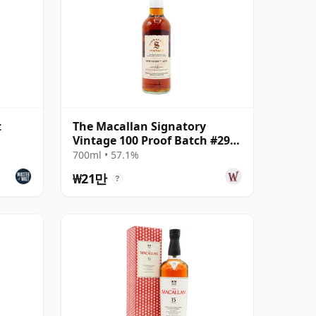
t
The Macallan Signatory
Vintage 100 Proof Batch #29
Single Malt 2011 13년산
700ml • 57.1%
₩21만
?