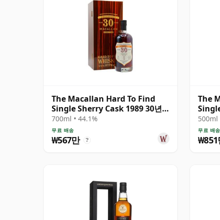
The Macallan Hard To Find
The M
Single Sherry Cask 1989 30년
Singl
산
700ml • 44.1%
500ml 
무료 배송
무료 배
₩567만
₩85
?