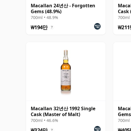
Macallan 24년산 - Forgotten
Macal
Gems (48.9%)
Cask 
700ml • 48.9%
700ml 
₩194만
₩21
?
Macallan 32년산 1992 Single
Macal
Cask (Master of Malt)
Gems
700ml • 46.6%
700ml 
₩324만
₩40
?