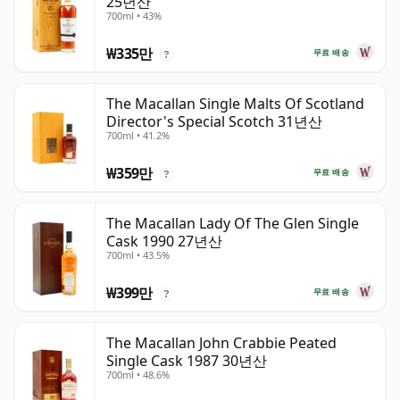
25년산
700ml • 43%
₩335만
무료 배송
?
The Macallan Single Malts Of Scotland
Director's Special Scotch 31년산
700ml • 41.2%
₩359만
무료 배송
?
The Macallan Lady Of The Glen Single
Cask 1990 27년산
700ml • 43.5%
₩399만
무료 배송
?
The Macallan John Crabbie Peated
Single Cask 1987 30년산
700ml • 48.6%