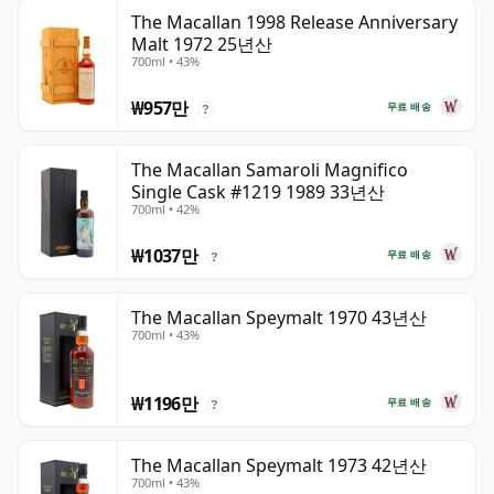
The Macallan 1998 Release Anniversary
Malt 1972 25년산
700ml • 43%
₩957만
무료 배송
?
The Macallan Samaroli Magnifico
Single Cask #1219 1989 33년산
700ml • 42%
₩1037만
무료 배송
?
The Macallan Speymalt 1970 43년산
700ml • 43%
₩1196만
무료 배송
?
The Macallan Speymalt 1973 42년산
700ml • 43%