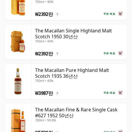
750ml • 40%
₩2392만
무료 배송
?
The Macallan Single Highland Malt
Scotch 1950 30년산
750ml • 43%
₩2392만
무료 배송
?
The Macallan Pure Highland Malt
Scotch 1935 36년산
750ml • 43%
₩3987만
무료 배송
?
The Macallan Fine & Rare Single Cask
#627 1952 50년산
700ml • 50.8%