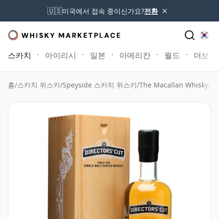
×
🇺🇸
미국에서 접속 중이신가요?
전환
스카치
아이리시
일본
아메리칸
월드
더보기
홈
/
스카치 위스키
/
Speyside 스카치 위스키
/
The Macallan Whisky
/
Ma