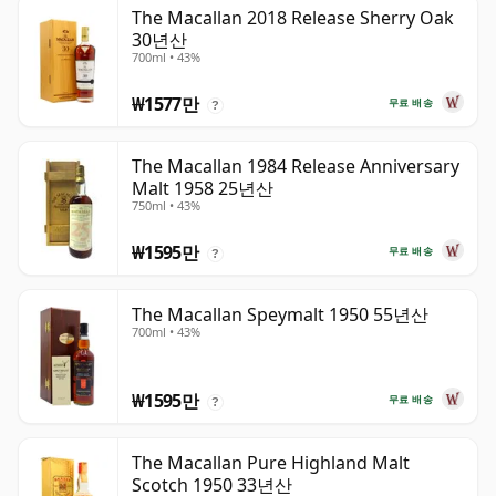
The Macallan 2018 Release Sherry Oak
30년산
700ml • 43%
₩1577만
무료 배송
?
The Macallan 1984 Release Anniversary
Malt 1958 25년산
750ml • 43%
₩1595만
무료 배송
?
The Macallan Speymalt 1950 55년산
700ml • 43%
₩1595만
무료 배송
?
The Macallan Pure Highland Malt
Scotch 1950 33년산