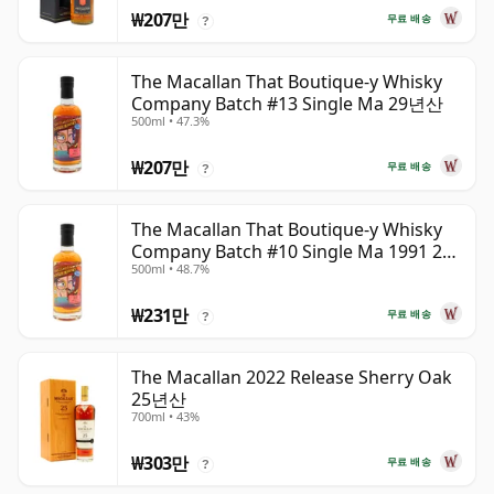
₩207만
무료 배송
?
The Macallan That Boutique-y Whisky
Company Batch #13 Single Ma 29년산
500ml • 47.3%
₩207만
무료 배송
?
The Macallan That Boutique-y Whisky
Company Batch #10 Single Ma 1991 26
500ml • 48.7%
년산
₩231만
무료 배송
?
The Macallan 2022 Release Sherry Oak
25년산
700ml • 43%
₩303만
무료 배송
?