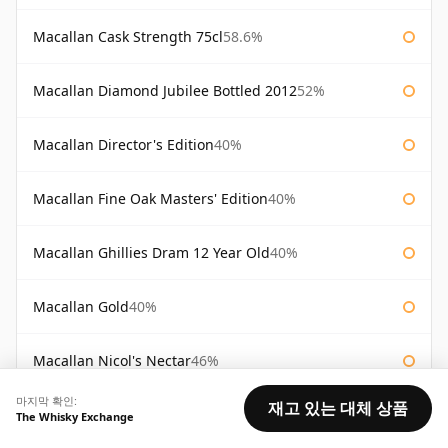
Macallan Cask Strength 75cl
58.6%
Macallan Diamond Jubilee Bottled 2012
52%
Macallan Director's Edition
40%
Macallan Fine Oak Masters' Edition
40%
Macallan Ghillies Dram 12 Year Old
40%
Macallan Gold
40%
Macallan Nicol's Nectar
46%
마지막 확인:
재고 있는 대체 상품
Macallan Oscuro
46.5%
The Whisky Exchange