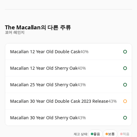
The Macallan의 다른 주류
코어 레인지
Macallan 12 Year Old Double Cask
40%
Macallan 12 Year Old Sherry Oak
40%
Macallan 25 Year Old Sherry Oak
43%
Macallan 30 Year Old Double Cask 2023 Release
43%
Macallan 30 Year Old Sherry Oak
43%
재고 상태:
좋음
보통
적음