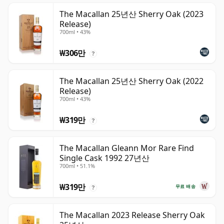
The Macallan 25년산 Sherry Oak (2023
Release)
700ml • 43%
₩306만
?
The Macallan 25년산 Sherry Oak (2022
Release)
700ml • 43%
₩319만
?
The Macallan Gleann Mor Rare Find
Single Cask 1992 27년산
700ml • 51.1%
₩319만
무료 배송
?
The Macallan 2023 Release Sherry Oak