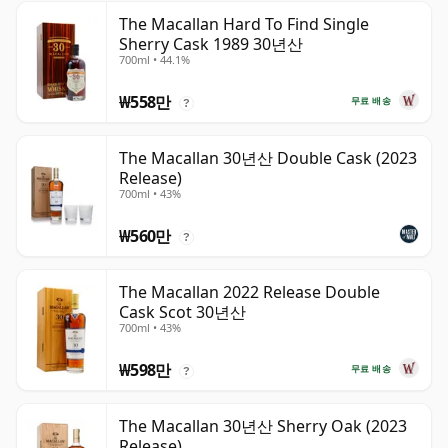
The Macallan Hard To Find Single
Sherry Cask 1989 30년산
700ml • 44.1%
₩558만
무료 배송
?
The Macallan 30년산 Double Cask (2023
Release)
700ml • 43%
₩560만
?
The Macallan 2022 Release Double
Cask Scot 30년산
700ml • 43%
₩598만
무료 배송
?
The Macallan 30년산 Sherry Oak (2023
Release)