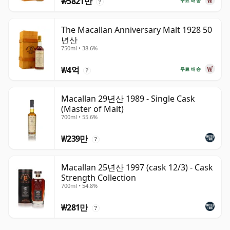
₩5821만
무료 배송
?
The Macallan Anniversary Malt 1928 50
년산
750ml • 38.6%
₩4억
무료 배송
?
Macallan 29년산 1989 - Single Cask
(Master of Malt)
700ml • 55.6%
₩239만
?
Macallan 25년산 1997 (cask 12/3) - Cask
Strength Collection
700ml • 54.8%
₩281만
?