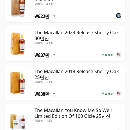
700ml • 43%
₩622만
?
The Macallan 2023 Release Sherry Oak
30년산
700ml • 43%
₩637만
무료 배송
?
The Macallan 2018 Release Sherry Oak
25년산
700ml • 43%
₩638만
무료 배송
?
The Macallan You Know Me So Well
Limited Edition Of 100 Gicle 25년산
700ml • 43%