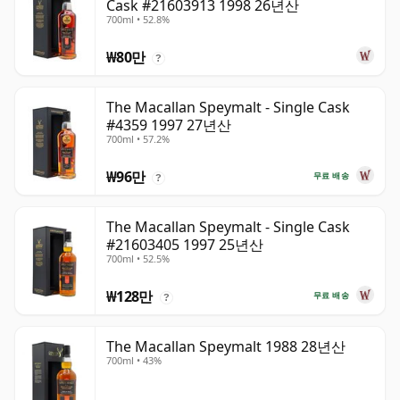
Cask #21603913 1998 26년산
700ml • 52.8%
₩80만
?
The Macallan Speymalt - Single Cask
#4359 1997 27년산
700ml • 57.2%
₩96만
무료 배송
?
The Macallan Speymalt - Single Cask
#21603405 1997 25년산
700ml • 52.5%
₩128만
무료 배송
?
The Macallan Speymalt 1988 28년산
700ml • 43%