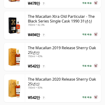
₩478만
무료 배송
?
The Macallan Xtra Old Particular - The
Black Series Single Cask 1990 31년산
700ml • 42.3%
₩494만
무료 배송
?
The Macallan 2019 Release Sherry Oak
25년산
700ml • 43%
₩542만
무료 배송
?
The Macallan 2020 Release Sherry Oak
25년산
700ml • 43%
₩542만
무료 배송
?