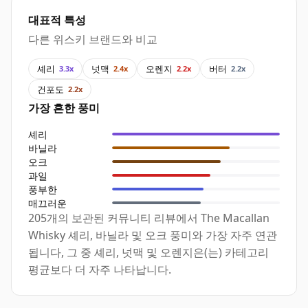
대표적 특성
다른 위스키 브랜드와 비교
셰리
넛맥
오렌지
버터
3.3x
2.4x
2.2x
2.2x
건포도
2.2x
가장 흔한 풍미
셰리
바닐라
오크
과일
풍부한
매끄러운
205개의 보관된 커뮤니티 리뷰에서 The Macallan
Whisky 셰리, 바닐라 및 오크 풍미와 가장 자주 연관
됩니다, 그 중 셰리, 넛맥 및 오렌지은(는) 카테고리
평균보다 더 자주 나타납니다.