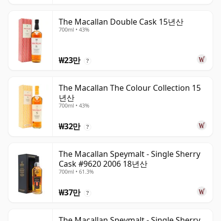
The Macallan Double Cask 15년산
700ml • 43%
₩23만
?
The Macallan The Colour Collection 15
년산
700ml • 43%
₩32만
?
The Macallan Speymalt - Single Sherry
Cask #9620 2006 18년산
700ml • 61.3%
₩37만
?
The Macallan Speymalt - Single Sherry