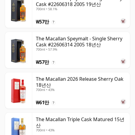
Cask #22606318 2005 19년산
700ml • 58.1%
₩57만
?
The Macallan Speymalt - Single Sherry
Cask #22606314 2005 18년산
700ml • 57.9%
₩57만
?
The Macallan 2026 Release Sherry Oak
18년산
700ml • 43%
₩61만
?
The Macallan Triple Cask Matured 15년
산
700ml • 43%