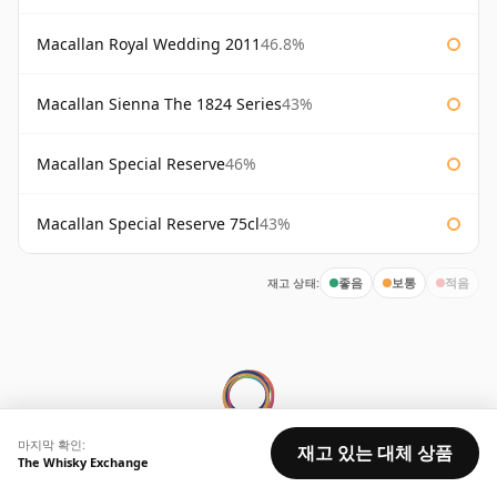
Macallan Royal Wedding 2011
46.8%
Macallan Sienna The 1824 Series
43%
Macallan Special Reserve
46%
Macallan Special Reserve 75cl
43%
재고 상태:
좋음
보통
적음
마지막 확인:
재고 있는 대체 상품
The Whisky Exchange
© 2026 Whisky Marketplace Ltd.
128 City Road, London, EC1V 2NX, UK ·
회사 번호 17204643
·