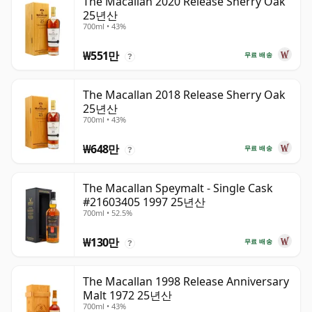
The Macallan 2020 Release Sherry Oak
25년산
700ml • 43%
₩551만
무료 배송
?
The Macallan 2018 Release Sherry Oak
25년산
700ml • 43%
₩648만
무료 배송
?
The Macallan Speymalt - Single Cask
#21603405 1997 25년산
700ml • 52.5%
₩130만
무료 배송
?
The Macallan 1998 Release Anniversary
Malt 1972 25년산
700ml • 43%