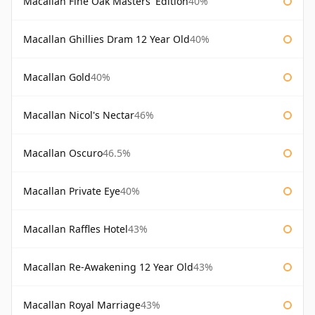
Macallan Fine Oak Masters' Edition
40%
Macallan Ghillies Dram 12 Year Old
40%
Macallan Gold
40%
Macallan Nicol's Nectar
46%
Macallan Oscuro
46.5%
Macallan Private Eye
40%
Macallan Raffles Hotel
43%
Macallan Re-Awakening 12 Year Old
43%
Macallan Royal Marriage
43%