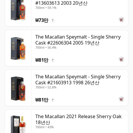
#13603613 2003 20년산
700ml • 59.1%
₩73만
?
The Macallan Speymalt - Single Sherry
Cask #22606304 2005 19년산
700ml • 56.4%
₩81만
?
The Macallan Speymalt - Single Sherry
Cask #21603913 1998 26년산
700ml • 52.8%
₩81만
?
The Macallan 2021 Release Sherry Oak
18년산
700ml • 43%