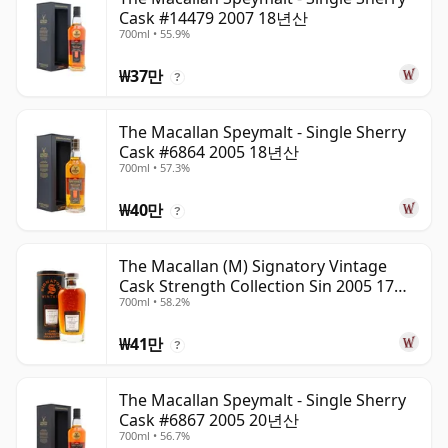
Cask #14479 2007 18년산
700ml • 55.9%
₩37만
?
The Macallan Speymalt - Single Sherry
Cask #6864 2005 18년산
700ml • 57.3%
₩40만
?
The Macallan (M) Signatory Vintage
Cask Strength Collection Sin 2005 17년
700ml • 58.2%
산
₩41만
?
The Macallan Speymalt - Single Sherry
Cask #6867 2005 20년산
700ml • 56.7%