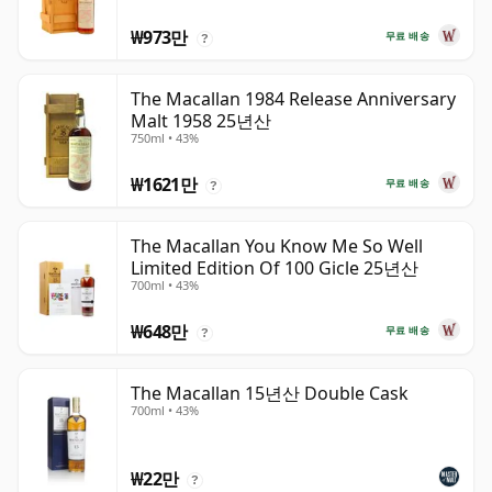
₩973만
무료 배송
?
The Macallan 1984 Release Anniversary
Malt 1958 25년산
750ml • 43%
₩1621만
무료 배송
?
The Macallan You Know Me So Well
Limited Edition Of 100 Gicle 25년산
700ml • 43%
₩648만
무료 배송
?
The Macallan 15년산 Double Cask
700ml • 43%
₩22만
?