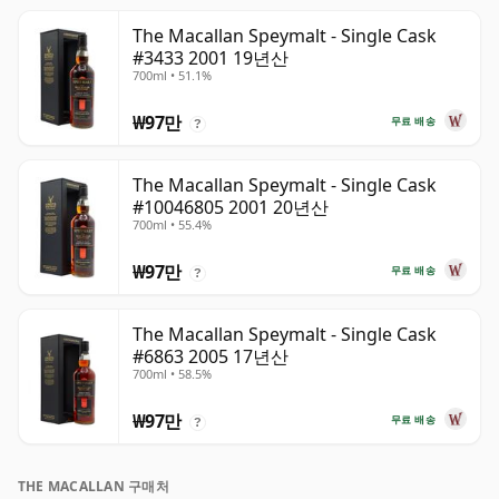
The Macallan Speymalt - Single Cask
#3433 2001 19년산
700ml • 51.1%
₩97만
무료 배송
?
The Macallan Speymalt - Single Cask
#10046805 2001 20년산
700ml • 55.4%
₩97만
무료 배송
?
The Macallan Speymalt - Single Cask
#6863 2005 17년산
700ml • 58.5%
₩97만
무료 배송
?
THE MACALLAN 구매처