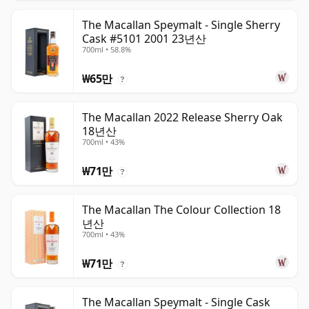
The Macallan Speymalt - Single Sherry
Cask #5101 2001 23년산
700ml • 58.8%
₩65만
?
The Macallan 2022 Release Sherry Oak
18년산
700ml • 43%
₩71만
?
The Macallan The Colour Collection 18
년산
700ml • 43%
₩71만
?
The Macallan Speymalt - Single Cask