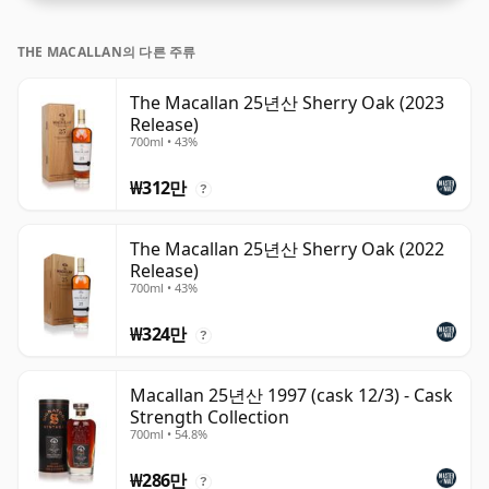
THE MACALLAN의 다른 주류
The Macallan 25년산 Sherry Oak (2023
Release)
700ml • 43%
₩312만
?
The Macallan 25년산 Sherry Oak (2022
Release)
700ml • 43%
₩324만
?
Macallan 25년산 1997 (cask 12/3) - Cask
Strength Collection
700ml • 54.8%
₩286만
?