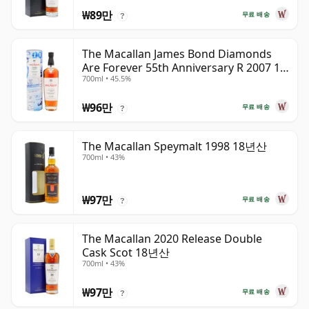
₩89만
무료 배송
?
The Macallan James Bond Diamonds
Are Forever 55th Anniversary R 2007 18
700ml • 45.5%
년산
₩96만
무료 배송
?
The Macallan Speymalt 1998 18년산
700ml • 43%
₩97만
무료 배송
?
The Macallan 2020 Release Double
Cask Scot 18년산
700ml • 43%
₩97만
무료 배송
?