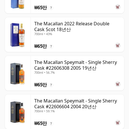
₩65만
?
The Macallan 2022 Release Double
Cask Scot 18년산
700ml • 43%
₩65만
?
The Macallan Speymalt - Single Sherry
Cask #22606308 2005 19년산
700ml • 56.7%
₩65만
?
The Macallan Speymalt - Single Sherry
Cask #22606604 2004 20년산
700ml • 59.1%
₩65만
?