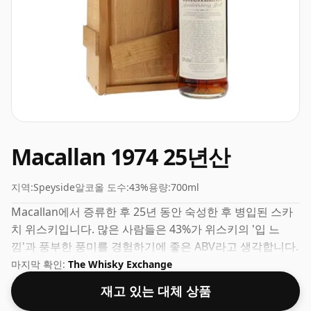
Macallan 1974 25년산
지역:
Speyside
알코올 도수:
43%
용량:
700ml
Macallan에서 증류한 후 25년 동안 숙성한 후 병입된 스카
치 위스키입니다. 많은 사람들은 43%가 위스키의 '입 느
낌'과 풍부한 풍미를 경험하기에 좋은 ABV라고 생각합니다.
마지막 확인:
The Whisky Exchange
재고 있는 대체 상품