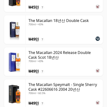
₩45만
?
The Macallan 18년산 Double Cask
700ml • 43%
₩49만
?
The Macallan 2024 Release Double
Cask Scot 18년산
700ml • 43%
₩49만
?
The Macallan Speymalt - Single Sherry
Cask #22606616 2004 20년산
700ml • 60.5%
₩49만
?