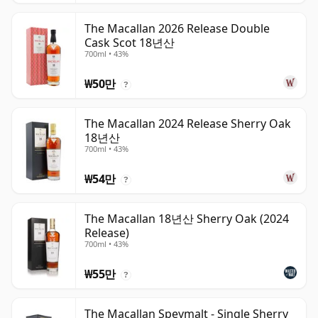
The Macallan 2026 Release Double
Cask Scot 18년산
700ml • 43%
₩50만
?
The Macallan 2024 Release Sherry Oak
18년산
700ml • 43%
₩54만
?
The Macallan 18년산 Sherry Oak (2024
Release)
700ml • 43%
₩55만
?
The Macallan Speymalt - Single Sherry