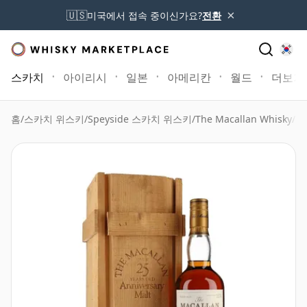
×
🇺🇸
미국에서 접속 중이신가요?
전환
스카치
아이리시
일본
아메리칸
월드
더보기
홈
/
스카치 위스키
/
Speyside 스카치 위스키
/
The Macallan Whisky
/
Ma