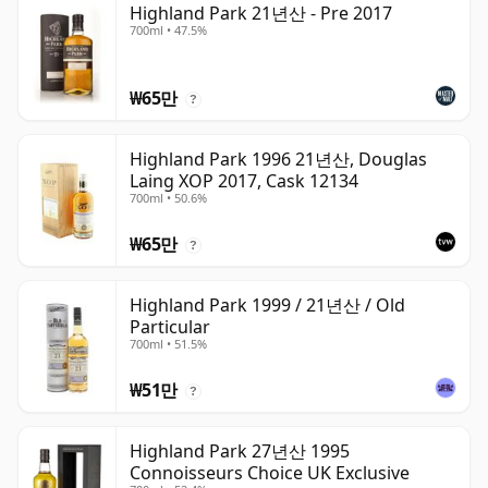
Highland Park 21년산 - Pre 2017
700ml • 47.5%
₩65만
?
Highland Park 1996 21년산, Douglas
Laing XOP 2017, Cask 12134
700ml • 50.6%
₩65만
?
Highland Park 1999 / 21년산 / Old
Particular
700ml • 51.5%
₩51만
?
Highland Park 27년산 1995
Connoisseurs Choice UK Exclusive