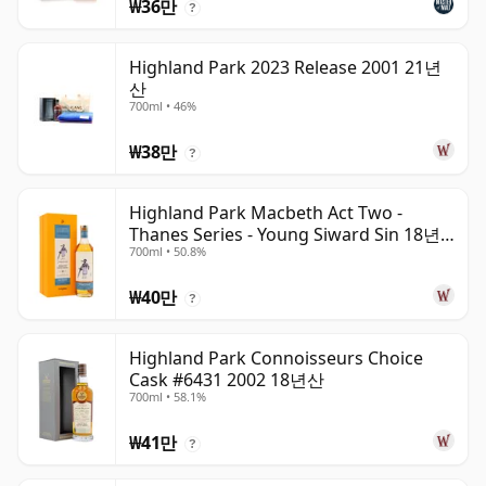
₩36만
?
Highland Park 2023 Release 2001 21년
산
700ml • 46%
₩38만
?
Highland Park Macbeth Act Two -
Thanes Series - Young Siward Sin 18년
700ml • 50.8%
산
₩40만
?
Highland Park Connoisseurs Choice
Cask #6431 2002 18년산
700ml • 58.1%
₩41만
?