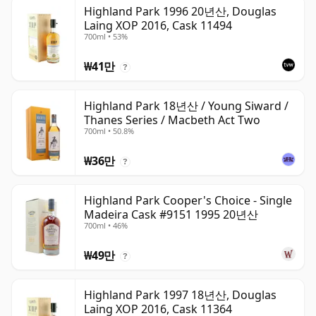
Highland Park 1996 20년산, Douglas
Laing XOP 2016, Cask 11494
700ml • 53%
₩41만
?
Highland Park 18년산 / Young Siward /
Thanes Series / Macbeth Act Two
700ml • 50.8%
₩36만
?
Highland Park Cooper's Choice - Single
Madeira Cask #9151 1995 20년산
700ml • 46%
₩49만
?
Highland Park 1997 18년산, Douglas
Laing XOP 2016, Cask 11364