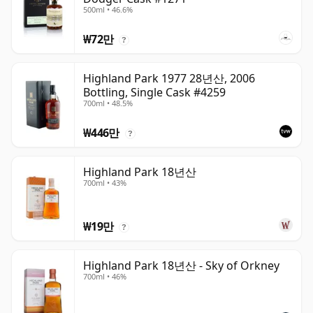
500ml • 46.6%
₩72만
?
Highland Park 1977 28년산, 2006
Bottling, Single Cask #4259
700ml • 48.5%
₩446만
?
Highland Park 18년산
700ml • 43%
₩19만
?
Highland Park 18년산 - Sky of Orkney
700ml • 46%