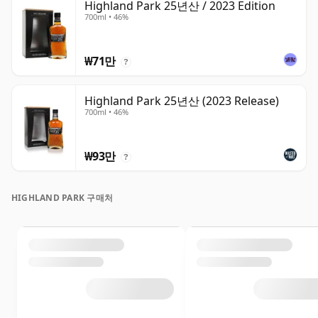
Highland Park 25년산 / 2023 Edition
700ml • 46%
₩71만
?
Highland Park 25년산 (2023 Release)
700ml • 46%
₩93만
?
HIGHLAND PARK 구매처