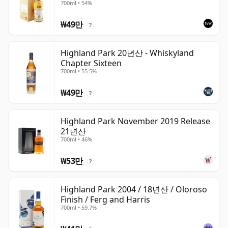
700ml • 54%
₩49만
?
Highland Park 20년산 - Whiskyland
Chapter Sixteen
700ml • 55.5%
₩49만
?
Highland Park November 2019 Release
21년산
700ml • 46%
₩53만
?
Highland Park 2004 / 18년산 / Oloroso
Finish / Ferg and Harris
700ml • 59.7%