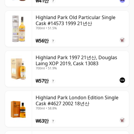
₩41만
?
Highland Park Old Particular Single
Cask #14573 1999 21년산
700ml • 51.5%
₩56만
?
Highland Park 1997 21년산, Douglas
Laing XOP 2019, Cask 13083
700ml • 51.9%
₩57만
?
Highland Park London Edition Single
Cask #4627 2002 18년산
700ml • 58.8%
₩63만
?