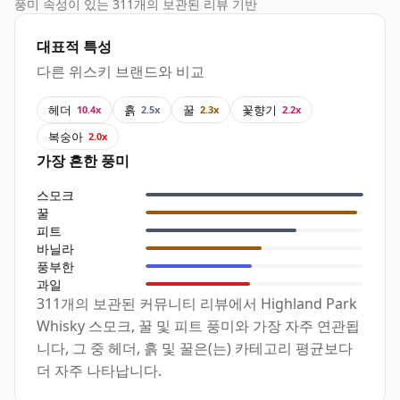
풍미 속성이 있는 311개의 보관된 리뷰 기반
대표적 특성
다른 위스키 브랜드와 비교
헤더
흙
꿀
꽃향기
10.4x
2.5x
2.3x
2.2x
복숭아
2.0x
가장 흔한 풍미
스모크
꿀
피트
바닐라
풍부한
과일
311개의 보관된 커뮤니티 리뷰에서 Highland Park
Whisky 스모크, 꿀 및 피트 풍미와 가장 자주 연관됩
니다, 그 중 헤더, 흙 및 꿀은(는) 카테고리 평균보다
더 자주 나타납니다.