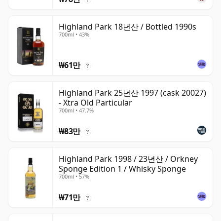
Highland Park 18년산 / Bottled 1990s
700ml • 43%
₩61만
?
Highland Park 25년산 1997 (cask 20027)
- Xtra Old Particular
700ml • 47.7%
₩83만
?
Highland Park 1998 / 23년산 / Orkney
Sponge Edition 1 / Whisky Sponge
700ml • 57%
₩71만
?