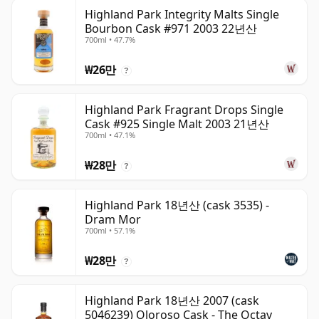
Highland Park Integrity Malts Single
Bourbon Cask #971 2003 22년산
700ml • 47.7%
₩26만
?
Highland Park Fragrant Drops Single
Cask #925 Single Malt 2003 21년산
700ml • 47.1%
₩28만
?
Highland Park 18년산 (cask 3535) -
Dram Mor
700ml • 57.1%
₩28만
?
Highland Park 18년산 2007 (cask
5046239) Oloroso Cask - The Octav