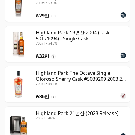
700ml • 53.9%
₩29만
?
Highland Park 19년산 2004 (cask
50171094) - Single Cask
700ml • 54.7%
₩32만
?
Highland Park The Octave Single
Oloroso Sherry Cask #5039209 2003 22
700ml • 53.1%
년산
₩36만
?
Highland Park 21년산 (2023 Release)
700ml • 46%