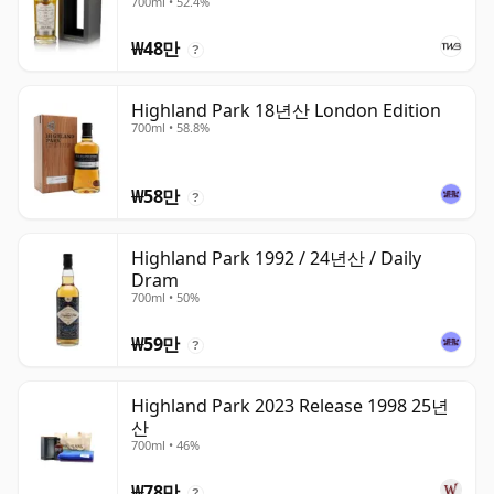
700ml • 52.4%
₩48만
?
Highland Park 18년산 London Edition
700ml • 58.8%
₩58만
?
Highland Park 1992 / 24년산 / Daily
Dram
700ml • 50%
₩59만
?
Highland Park 2023 Release 1998 25년
산
700ml • 46%
₩78만
?