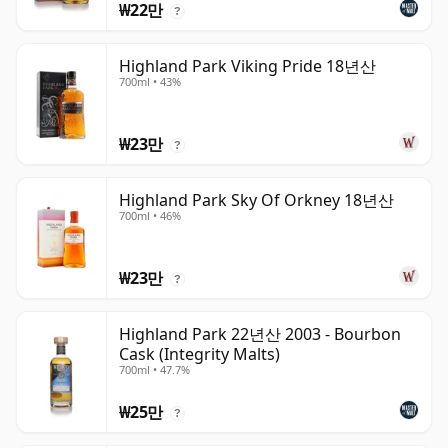
₩22만
?
Highland Park Viking Pride 18년산
700ml • 43%
₩23만
?
Highland Park Sky Of Orkney 18년산
700ml • 46%
₩23만
?
Highland Park 22년산 2003 - Bourbon
Cask (Integrity Malts)
700ml • 47.7%
₩25만
?