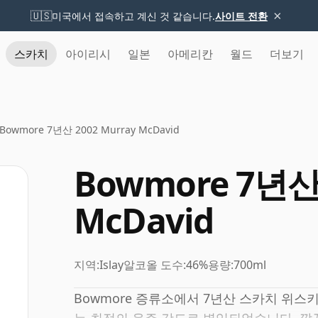
×
🇺🇸
미국에서 접속하고 계신 것 같습니다.
사이트 전환
스카치
아이리시
일본
아메리칸
월드
더보기
Bowmore 7년산 2002 Murray McDavid
Bowmore 7년산 
McDavid
지역:
Islay
알코올 도수:
46%
용량:
700ml
Bowmore 증류소에서 7년산 스카치 위스키