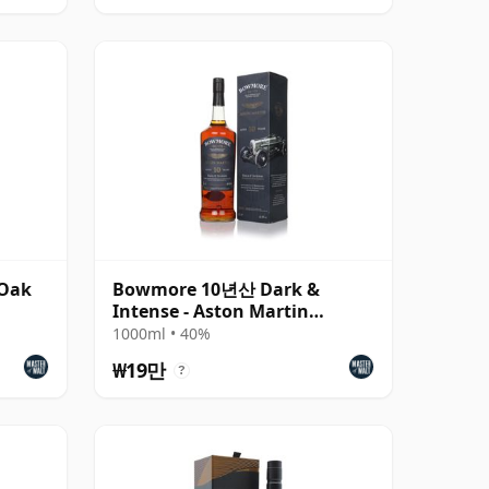
Oak
Bowmore 10년산 Dark &
Intense - Aston Martin
Edition #4
1000ml • 40%
₩19만
?