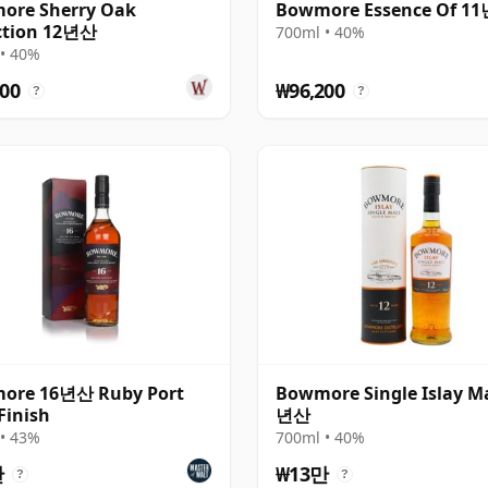
ore Sherry Oak
Bowmore Essence Of 1
ction 12년산
700ml • 40%
• 40%
00
₩96,200
?
?
ore 16년산 Ruby Port
Bowmore Single Islay Ma
Finish
년산
• 43%
700ml • 40%
만
₩13만
?
?