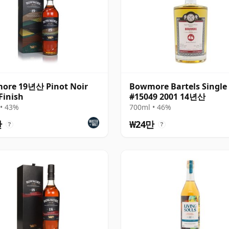
ore 19년산 Pinot Noir
Bowmore Bartels Single
Finish
#15049 2001 14년산
• 43%
700ml • 46%
만
₩24만
?
?