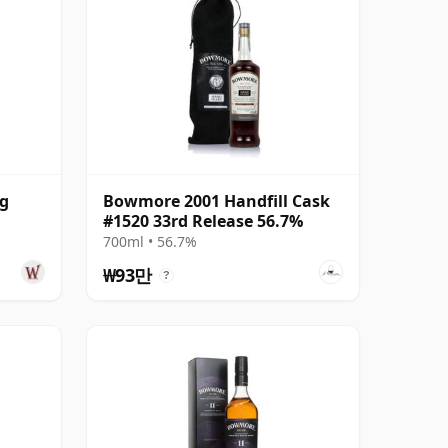
ng
Bowmore 2001 Handfill Cask
#1520 33rd Release 56.7%
700ml • 56.7%
₩93만
?