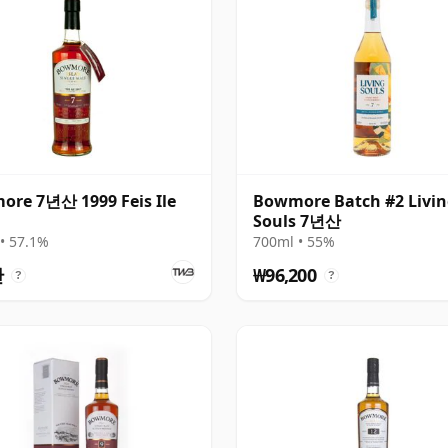
re 7년산 1999 Feis Ile
Bowmore Batch #2 Livi
Souls 7년산
• 57.1%
700ml • 55%
만
₩96,200
?
?