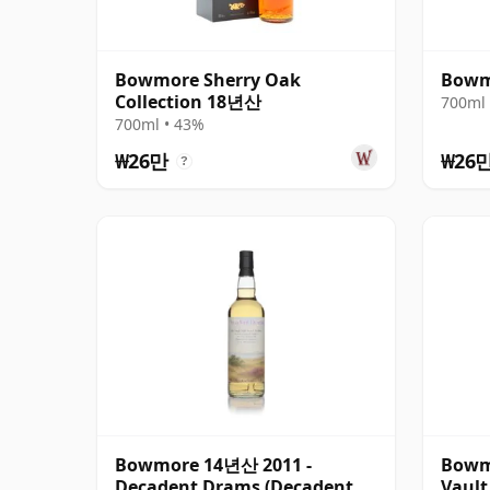
Bowmore Sherry Oak
Bowm
Collection 18년산
700ml 
700ml • 43%
₩26만
₩26
?
Bowmore 14년산 2011 -
Bowm
Decadent Drams (Decadent
Vault