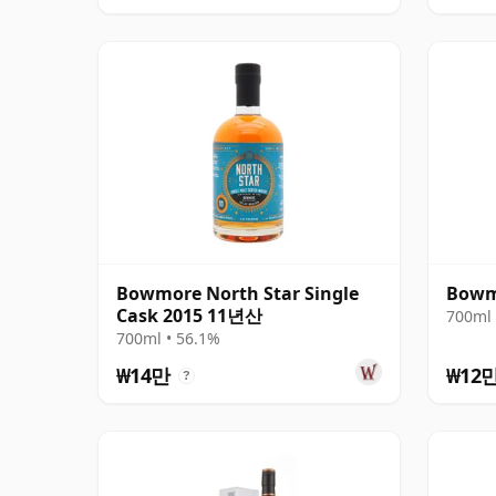
Bowmore North Star Single
Bowm
Cask 2015 11년산
700ml 
700ml • 56.1%
₩14만
₩12
?