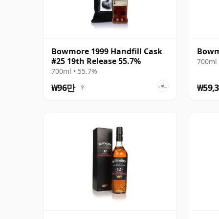
Bowmore 1999 Handfill Cask
Bowm
#25 19th Release 55.7%
700ml 
700ml • 55.7%
₩96만
₩59,3
?