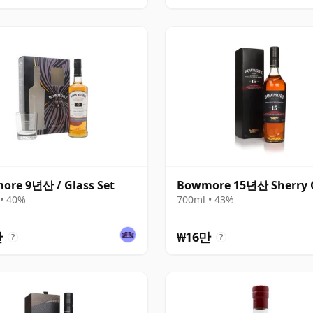
ore 9년산 / Glass Set
Bowmore 15년산 Sherry 
• 40%
700ml • 43%
만
₩16만
?
?