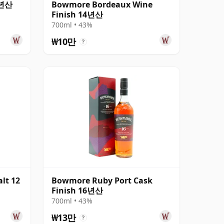
1년산
Bowmore Bordeaux Wine
Finish 14년산
700ml • 43%
₩10만
?
lt 12
Bowmore Ruby Port Cask
Finish 16년산
700ml • 43%
₩13만
?