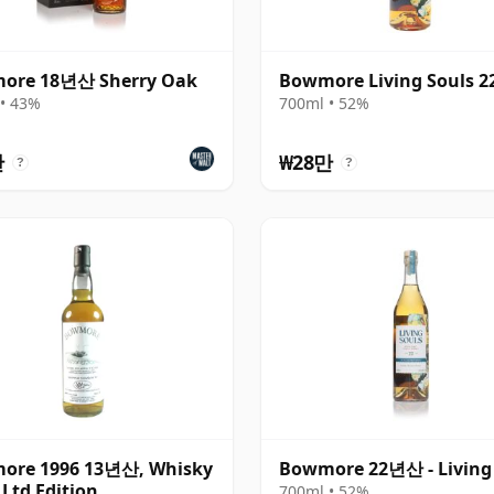
ore 18년산 Sherry Oak
Bowmore Living Souls 
• 43%
700ml • 52%
만
₩28만
?
?
ore 1996 13년산, Whisky
Bowmore 22년산 - Living
 Ltd Edition
700ml • 52%