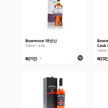
Bowmore 18년산
Bowm
Cask 
700ml • 43%
700ml 
₩21만
₩23
?