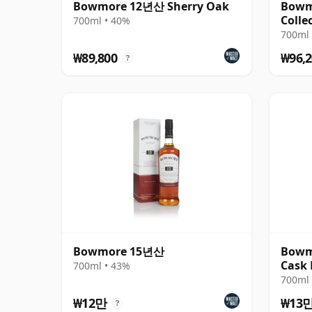
Bowmore 12년산 Sherry Oak
Bowm
Colle
700ml • 40%
700ml 
₩89,800
₩96,2
?
Bowmore 15년산
Bowm
Cask 
700ml • 43%
700ml 
₩12만
₩13
?