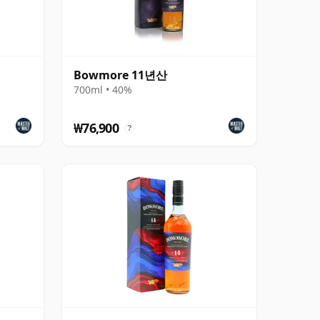
Bowmore 11년산
700ml • 40%
₩76,900
?