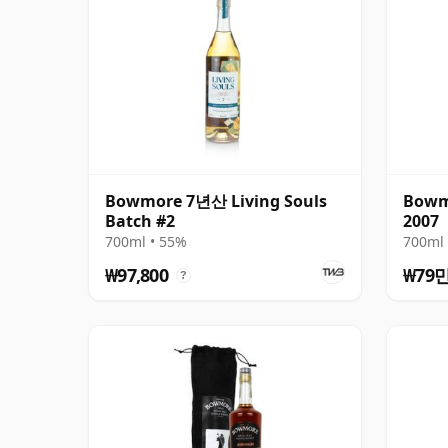
Bowmore 7년산 Living Souls
Bowmo
Batch #2
2007
700ml • 55%
700ml 
₩97,800
₩79
?