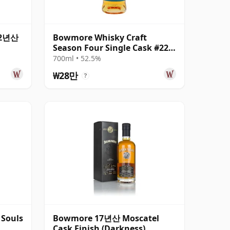
22년산
Bowmore Whisky Craft
Season Four Single Cask #22
22년산
700ml • 52.5%
₩28만
?
 Souls
Bowmore 17년산 Moscatel
Cask Finish (Darkness)