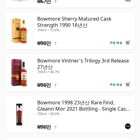
₩67만
?
Bowmore Sherry Matured Cask
Strength 1990 16년산
700ml • 53.8%
₩96만
무료 배송
?
Bowmore Vintner's Trilogy 3rd Release
27년산
700ml • 48.7%
₩96만
무료 배송
?
Bowmore 1998 23년산 Rare Find,
Gleann Mor 2021 Bottling - Single Cask
700ml • 48.6%
353892
₩96만
?