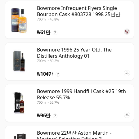
Bowmore Infrequent Flyers Single
Bourbon Cask #803728 1998 25년산
700ml • 45.8%
₩61만
?
Bowmore 1996 25 Year OId, The
Distillers Anthology 01
700ml • 50.2%
₩104만
?
Bowmore 1999 Handfill Cask #25 19th
Release 55.7%
700ml • 55.7%
₩96만
?
Bowmore 22년산 Aston Martin -