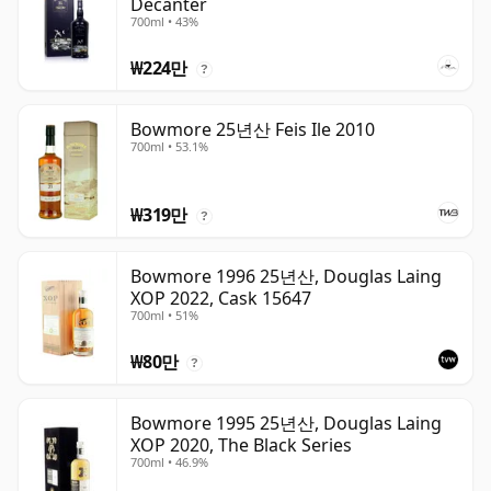
Decanter
700ml • 43%
₩224만
?
Bowmore 25년산 Feis Ile 2010
700ml • 53.1%
₩319만
?
Bowmore 1996 25년산, Douglas Laing
XOP 2022, Cask 15647
700ml • 51%
₩80만
?
Bowmore 1995 25년산, Douglas Laing
XOP 2020, The Black Series
700ml • 46.9%