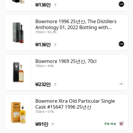
₩136만
?
Bowmore 1996 25년산, The Distillers
Anthology 01, 2022 Bottling with
700ml • 50.2%
Presentation Box
₩136만
?
Bowmore 1969 25년산, 70cl
700ml • 43%
₩232만
?
Bowmore Xtra Old Particular Single
Cask #15647 1996 25년산
700ml • 51%
₩91만
무료 배송
?