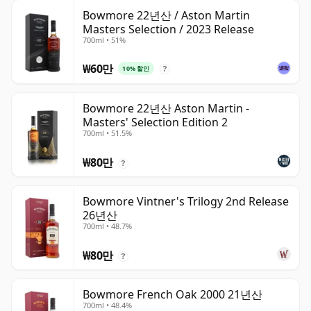
Bowmore 22년산 / Aston Martin
Masters Selection / 2023 Release
700ml • 51%
₩60만
10% 할인
?
Bowmore 22년산 Aston Martin -
Masters' Selection Edition 2
700ml • 51.5%
₩80만
?
Bowmore Vintner's Trilogy 2nd Release
26년산
700ml • 48.7%
₩80만
?
Bowmore French Oak 2000 21년산
700ml • 48.4%