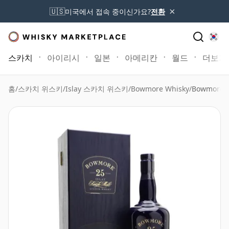
×
🇺🇸
미국에서 접속 중이신가요?
전환
스카치
아이리시
일본
아메리칸
월드
더보기
홈
/
스카치 위스키
/
Islay 스카치 위스키
/
Bowmore Whisky
/
Bowmore 