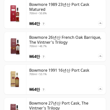
Bowmore 1989 23년산 Port Cask
Matured
700ml • 50.8%
₩64만
?
Bowmore 26년산 French Oak Barrique,
The Vintner's Trilogy
700ml • 48.7%
₩64만
?
Bowmore 1991 16년산 Port Cask
700ml • 53.1%
₩64만
?
Bowmore 27년산 Port Cask, The
Vintner's Trilogy