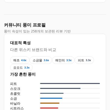
커뮤니티 풍미 프로필
풍미 속성이 있는 258개의 보관된 리뷰 기반
대표적 특성
다른 위스키 브랜드와 비교
해초
소금물
해안의
피트
4.6x
3.6x
3.5x
3.3x
요오드
3.3x
가장 흔한 풍미
피트
스모크
초콜릿
소금
바닐라
시트러스