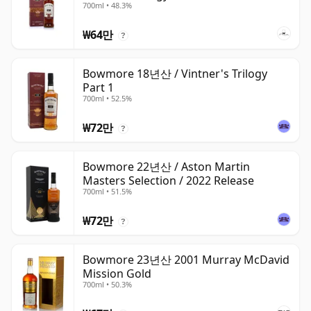
700ml • 48.3%
₩64만
?
Bowmore 18년산 / Vintner's Trilogy
Part 1
700ml • 52.5%
₩72만
?
Bowmore 22년산 / Aston Martin
Masters Selection / 2022 Release
700ml • 51.5%
₩72만
?
Bowmore 23년산 2001 Murray McDavid
Mission Gold
700ml • 50.3%