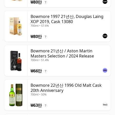
₩80만
?
Bowmore 1997 21년산, Douglas Laing
XOP 2019, Cask 13080
700ml • 57.6%
₩80만
?
Bowmore 21년산 / Aston Martin
Masters Selection / 2024 Release
700ml • 51.4%
₩66만
?
Bowmore 22년산 1996 Old Malt Cask
20th Anniversary
700ml • 50%
₩63만
?