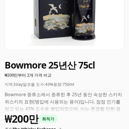
Bowmore 25년산 75cl
₩200만부터 2개 가격 비교
지역:
Islay
알코올 도수:
43%
용량:
750ml
Bowmore 증류소에서 증류한 후 25년 동안 숙성한 스카치
위스키의 표현(병입에 사용되는 용어)입니다. 점점 인기를
얻고 있는 43% 도수로 병입되었으며, 이는 존경할 만한 음
₩200만
주 ABV입니다.
최적가