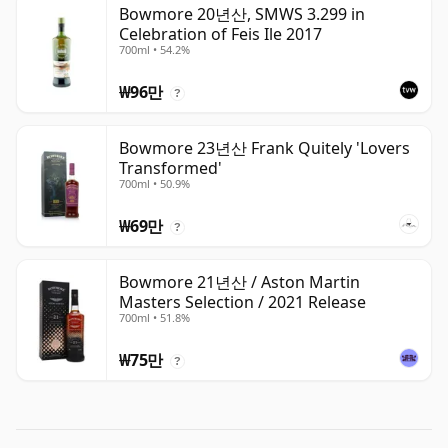
Bowmore 20년산, SMWS 3.299 in
Celebration of Feis Ile 2017
700ml • 54.2%
₩96만
?
Bowmore 23년산 Frank Quitely 'Lovers
Transformed'
700ml • 50.9%
₩69만
?
Bowmore 21년산 / Aston Martin
Masters Selection / 2021 Release
700ml • 51.8%
₩75만
?