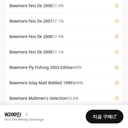
Bowmore Feis Ile 2006
57.4%
Bowmore Feis Ile 2007
57.1%
Bowmore Feis Ile 2008
57.4%
Bowmore Feis Ile 2009
57.1%
Bowmore Fly Fishing 2003 Edition
40%
Bowmore Islay Malt Bottled 1990's
40%
Bowmore Maltmen's Selection
54.6%
₩200만
Bowmore Surf
40%
?
지금 구매
에서 The Whisky Exchange