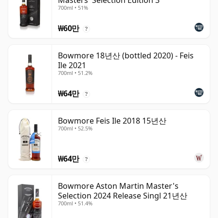
Masters' Selection Edition 3
700ml • 51%
₩60만
?
Bowmore 18년산 (bottled 2020) - Feis
Ile 2021
700ml • 51.2%
₩64만
?
Bowmore Feis Ile 2018 15년산
700ml • 52.5%
₩64만
?
Bowmore Aston Martin Master's
Selection 2024 Release Singl 21년산
700ml • 51.4%