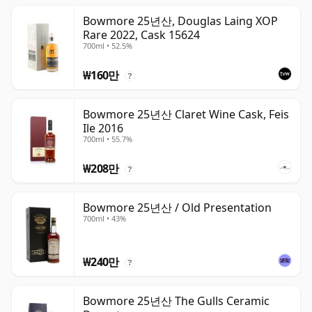
Bowmore 25년산, Douglas Laing XOP
Rare 2022, Cask 15624
700ml • 52.5%
₩160만
?
Bowmore 25년산 Claret Wine Cask, Feis
Ile 2016
700ml • 55.7%
₩208만
?
Bowmore 25년산 / Old Presentation
700ml • 43%
₩240만
?
Bowmore 25년산 The Gulls Ceramic