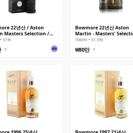
ore 22년산 / Aston
Bowmore 22년산 Aston
n Masters Selection /
Martin - Masters' Select
Release
Edition 2
• 51%
700ml • 51.5%
만
₩80만
?
?
ore 1996 25년산,
Bowmore 1997 21년산,