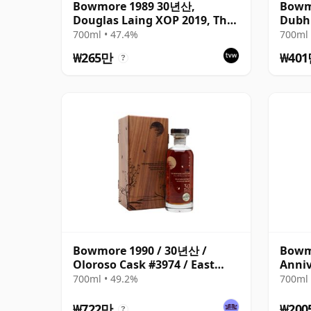
Bowmore 1989 30년산,
Bowm
Douglas Laing XOP 2019, The
Dubh 
Black Series
700ml • 47.4%
700ml 
₩265만
₩40
?
Bowmore 1990 / 30년산 /
Bowmo
Oloroso Cask #3974 / East
Anniv
Asia
700ml • 49.2%
700ml 
₩722만
₩200
?