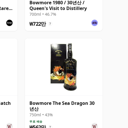
Bowmore 1980 / 30년산 /
Rare
Queen's Visit to Distillery
700ml • 46.7%
₩722만
?
Batch
Bowmore The Sea Dragon 30
년산
750ml • 43%
무료 배송
₩562만
?