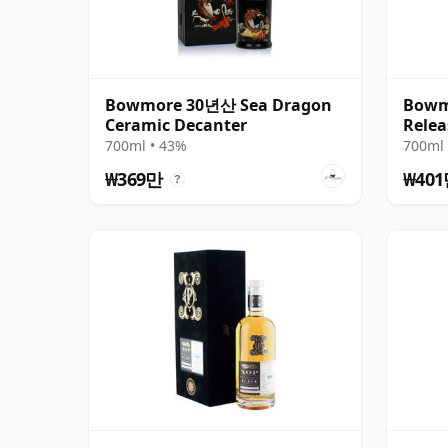
Bowmore 30년산 Sea Dragon
Bowm
Ceramic Decanter
Relea
700ml • 43%
700ml 
₩369만
₩40
?