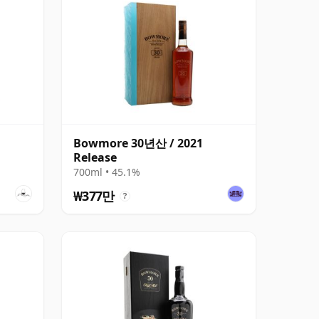
Bowmore 30년산 / 2021
Release
700ml • 45.1%
₩377만
?