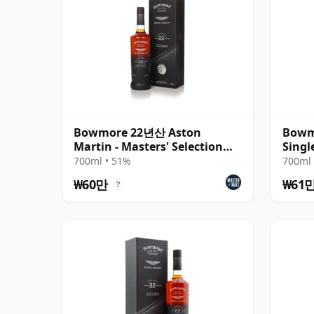
Bowmore 22년산 Aston
Bowmo
Martin - Masters' Selection
Singl
Edition 3
1998
700ml • 51%
700ml 
₩60만
₩61
?