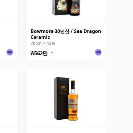
Bowmore 30년산 / Sea Dragon
Ceramic
700ml • 43%
₩562만
?