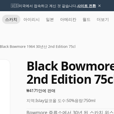
×
🇺🇸
미국에서 접속하고 계신 것 같습니다.
사이트 전환
스카치
아이리시
일본
아메리칸
월드
더보기
Black Bowmore 1964 30년산 2nd Edition 75cl
Black Bowmor
2nd Edition 75c
₩4171만에 판매
지역:
Islay
알코올 도수:
50%
용량:
750ml
Bowmore 증류소에서 30년 된 스카치 위