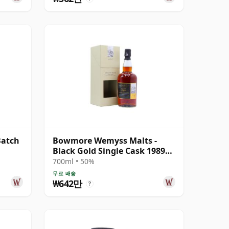
Batch
Bowmore Wemyss Malts -
Black Gold Single Cask 1989
30년산
700ml • 50%
무료 배송
₩642만
?