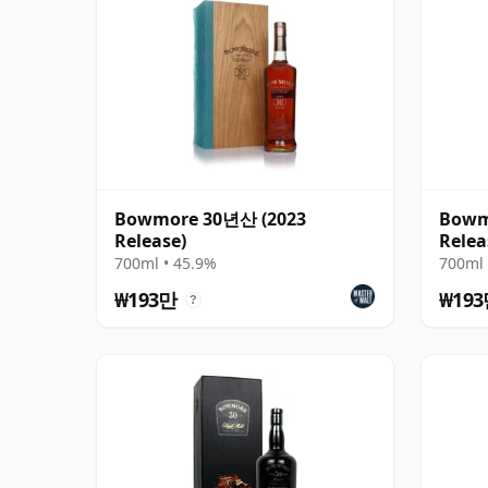
Bowmore 30년산 (2023
Bowm
Release)
Relea
700ml • 45.9%
700ml 
₩193만
₩19
?