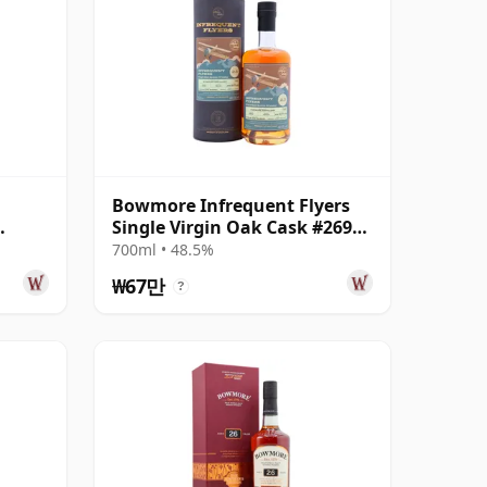
Bowmore Infrequent Flyers
Single Virgin Oak Cask #2692
1997 23년산
700ml • 48.5%
₩67만
?