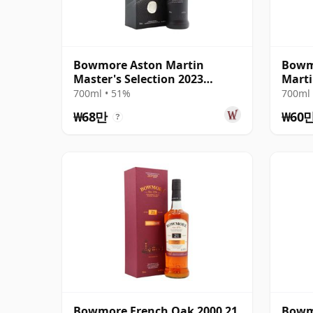
Bowmore Aston Martin
Bowm
Master's Selection 2023
Marti
Release Singl 22년산
2023 
700ml • 51%
700ml 
₩68만
₩60
?
Bowmore French Oak 2000 21
Bowm