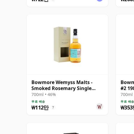
Bowmore Wemyss Malts -
Bowmo
Smoked Rosemary Single
#2 1
Cask 1989 30년산
700ml • 46%
700ml 
무료 배송
무료 배
₩112만
₩35
?