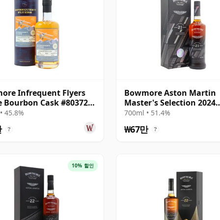
re Infrequent Flyers
Bowmore Aston Martin
e Bourbon Cask #803728
Master's Selection 2024
 25년산
Release Singl 21년산
• 45.8%
700ml • 51.4%
만
₩67만
?
?
10% 할인