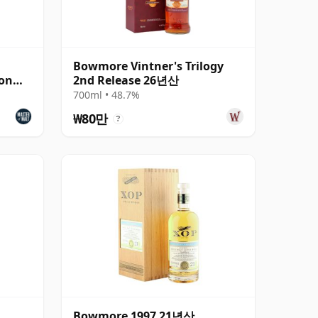
Bowmore Vintner's Trilogy
ion
2nd Release 26년산
700ml • 48.7%
₩80만
?
Bowmore 1997 21년산,