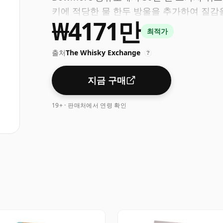
키에 적당한 물 한두 방울을 추가하여 질감
₩4171만
최적가
출처
The Whisky Exchange
?
지금 구매
19+ · 판매처에서 연령 확인