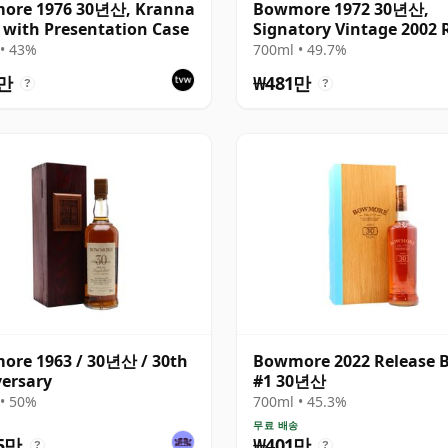
ore 1976 30년산, Kranna
Bowmore 1972 30년산,
with Presentation Case
Signatory Vintage 2002 
Reserve with Box
• 43%
700ml • 49.7%
1만
₩481만
?
?
re 1963 / 30년산 / 30th
Bowmore 2022 Release 
ersary
#1 30년산
• 50%
700ml • 45.3%
무료 배송
5만
₩401만
?
?