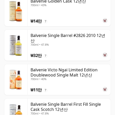
Balvenie Golden Cask 12년산
700ml • 43%
₩14만
?
Balvenie Single Barrel #2826 2010 12년
산
700ml • 47.8%
₩32만
?
Balvenie Victo Ngai Limited Edition
Doublewood Single Malt 12년산
700ml • 40%
₩11만
?
Balvenie Single Barrel First Fill Single
Cask Scotch 12년산
700ml • 47.8%