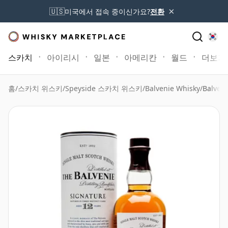
×
🇺🇸
미국에서 접속 중이신가요?
전환
스카치
아이리시
일본
아메리칸
월드
더보기
홈
/
스카치 위스키
/
Speyside 스카치 위스키
/
Balvenie Whisky
/
Balven