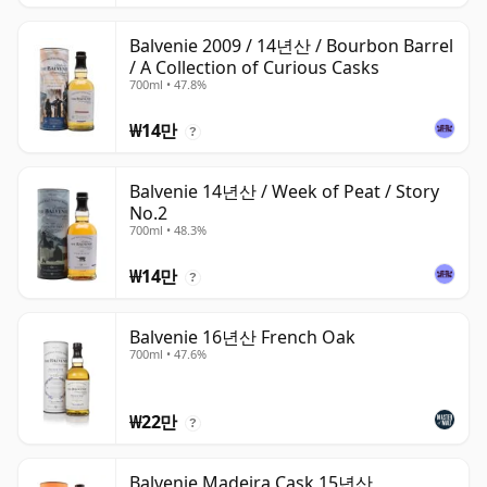
Balvenie 2009 / 14년산 / Bourbon Barrel
/ A Collection of Curious Casks
700ml • 47.8%
₩14만
?
Balvenie 14년산 / Week of Peat / Story
No.2
700ml • 48.3%
₩14만
?
Balvenie 16년산 French Oak
700ml • 47.6%
₩22만
?
Balvenie Madeira Cask 15년산