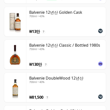
Balvenie 12년산 Golden Cask
700ml • 43%
₩13만
?
Balvenie 12년산 Classic / Bottled 1980s
750ml • 43%
₩130만
?
Balvenie DoubleWood 12년산
700ml • 40%
₩81,500
?