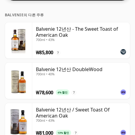
BALVENIE의 다른 주류
Balvenie 12년산 - The Sweet Toast of
American Oak
700ml • 43%
₩85,800
?
Balvenie 12년산 DoubleWood
700ml • 40%
₩78,600
4% 할인
?
Balvenie 12년산 / Sweet Toast Of
American Oak
700ml • 43%
₩81,000
13% 할인
?