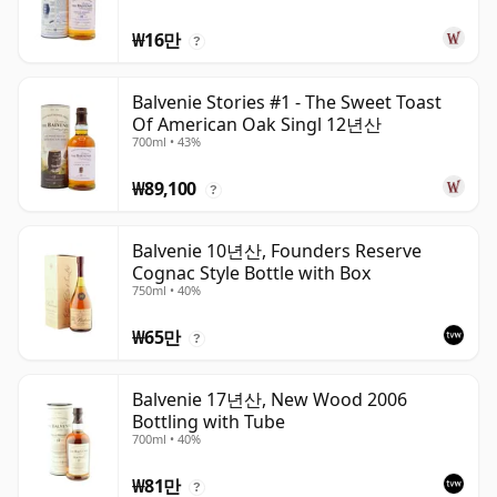
₩16만
?
Balvenie Stories #1 - The Sweet Toast
Of American Oak Singl 12년산
700ml • 43%
₩89,100
?
Balvenie 10년산, Founders Reserve
Cognac Style Bottle with Box
750ml • 40%
₩65만
?
Balvenie 17년산, New Wood 2006
Bottling with Tube
700ml • 40%
₩81만
?