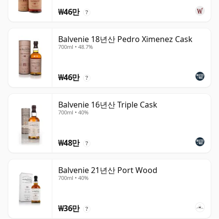
₩46만
?
Balvenie 18년산 Pedro Ximenez Cask
700ml • 48.7%
₩46만
?
Balvenie 16년산 Triple Cask
700ml • 40%
₩48만
?
Balvenie 21년산 Port Wood
700ml • 40%
₩36만
?