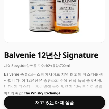
Balvenie 12년산 Signature
지역:
Speyside
알코올 도수:
40%
용량:
700ml
Balvenie 증류소는 스페이사이드 지역 최고의 위스키를 생
산합니다. 이 12년산은 증류소의 주요 선택 품목 중 하나입
니다. 이 위스키는 70cl 병에 들어 있으며 40% 도수로 병입
되었습니다.
마지막 확인:
The Whisky Exchange
재고 있는 대체 상품