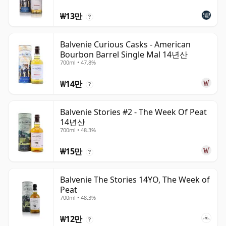
₩13만
?
Balvenie Curious Casks - American
Bourbon Barrel Single Mal 14년산
700ml • 47.8%
₩14만
?
Balvenie Stories #2 - The Week Of Peat
14년산
700ml • 48.3%
₩15만
?
Balvenie The Stories 14YO, The Week of
Peat
700ml • 48.3%
₩12만
?