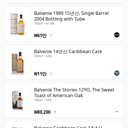
Balvenie 1989 15년산, Single Barrel
2004 Bottling with Tube
700ml • 47.8%
₩61만
?
Balvenie 14년산 Caribbean Cask
700ml • 43%
₩11만
?
Balvenie The Stories 12YO, The Sweet
Toast of American Oak
700ml • 43%
₩80,200
?