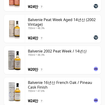
₩24만
?
Balvenie Peat Week Aged 14년산 (2002
Vintage)
700ml • 48.3%
₩24만
?
Balvenie 2002 Peat Week / 14년산
700ml • 48.3%
₩20만
?
Balvenie 16년산 French Oak / Pineau
Cask Finish
700ml • 47.6%
₩24만
?