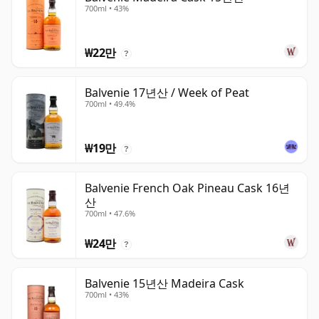
700ml • 43%
₩22만
?
Balvenie 17년산 / Week of Peat
700ml • 49.4%
₩19만
?
Balvenie French Oak Pineau Cask 16년
산
700ml • 47.6%
₩24만
?
Balvenie 15년산 Madeira Cask
700ml • 43%