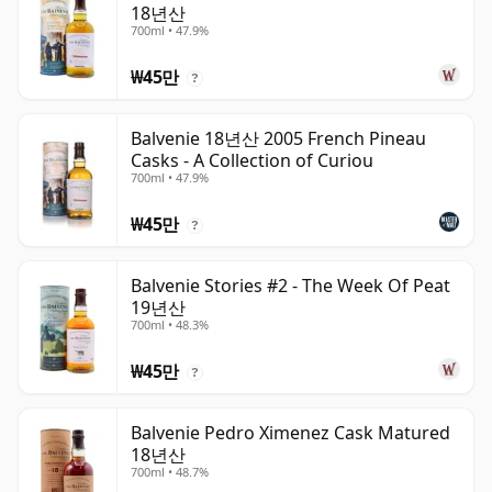
18년산
700ml • 47.9%
₩45만
?
Balvenie 18년산 2005 French Pineau
Casks - A Collection of Curiou
700ml • 47.9%
₩45만
?
Balvenie Stories #2 - The Week Of Peat
19년산
700ml • 48.3%
₩45만
?
Balvenie Pedro Ximenez Cask Matured
18년산
700ml • 48.7%