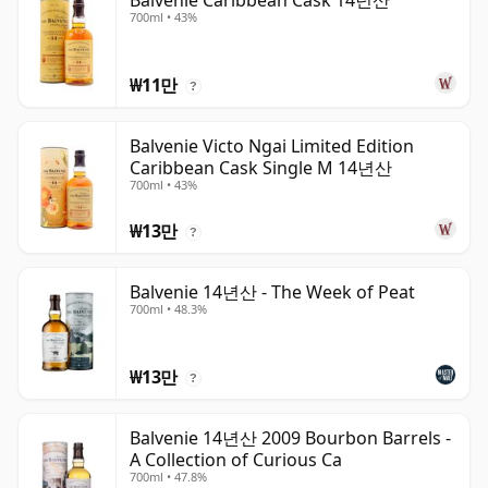
Balvenie Caribbean Cask 14년산
700ml • 43%
₩11만
?
Balvenie Victo Ngai Limited Edition
Caribbean Cask Single M 14년산
700ml • 43%
₩13만
?
Balvenie 14년산 - The Week of Peat
700ml • 48.3%
₩13만
?
Balvenie 14년산 2009 Bourbon Barrels -
A Collection of Curious Ca
700ml • 47.8%