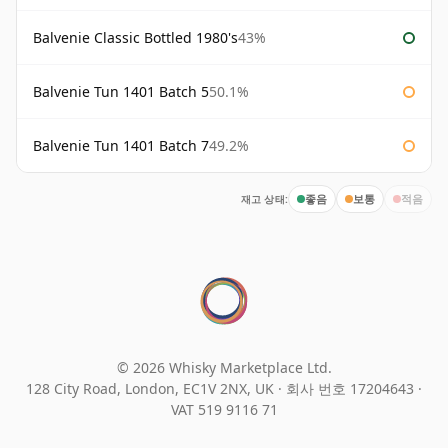
Balvenie Classic Bottled 1980's
43%
Balvenie Tun 1401 Batch 5
50.1%
Balvenie Tun 1401 Batch 7
49.2%
재고 상태:
좋음
보통
적음
© 2026 Whisky Marketplace Ltd.
128 City Road, London, EC1V 2NX, UK ·
회사 번호 17204643
·
VAT 519 9116 71