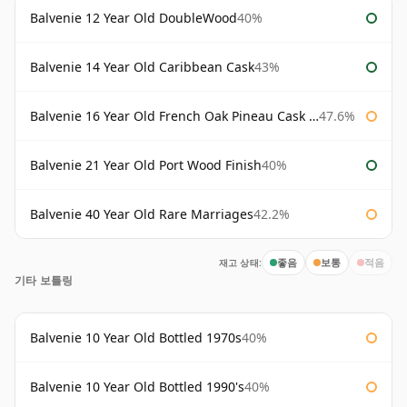
Balvenie 12 Year Old DoubleWood
40%
Balvenie 14 Year Old Caribbean Cask
43%
Balvenie 16 Year Old French Oak Pineau Cask Finish
47.6%
Balvenie 21 Year Old Port Wood Finish
40%
Balvenie 40 Year Old Rare Marriages
42.2%
재고 상태:
좋음
보통
적음
기타 보틀링
Balvenie 10 Year Old Bottled 1970s
40%
Balvenie 10 Year Old Bottled 1990's
40%