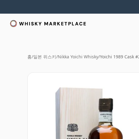
홈
/
일본 위스키
/
Nikka Yoichi Whisky
/
Yoichi 1989 Cask 