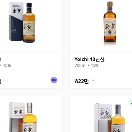
i
Yoichi 10년산
• 45%
700ml • 45%
만
₩22만
?
?