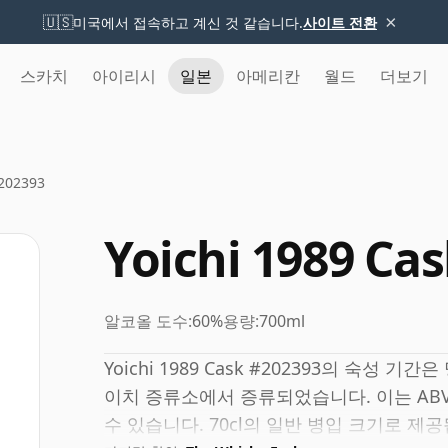
×
🇺🇸
미국에서 접속하고 계신 것 같습니다.
사이트 전환
스카치
아이리시
일본
아메리칸
월드
더보기
#202393
Yoichi 1989 Ca
알코올 도수:
60%
용량:
700ml
Yoichi 1989 Cask #202393의 숙성
이치 증류소에서 증류되었습니다. 이는 ABV
수 있습니다. 70cl의 일반 병입 크기로 제