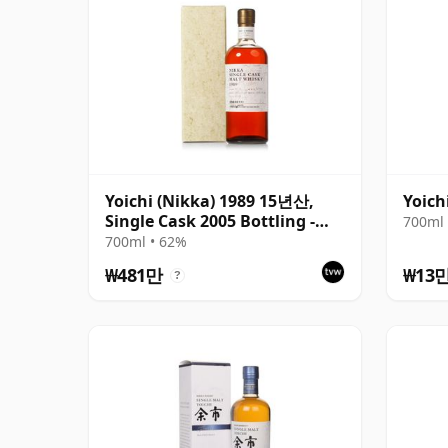
Yoichi (Nikka) 1989 15년산,
Yoich
Single Cask 2005 Bottling -
700ml 
Cask 127032 with Box
700ml • 62%
₩481만
₩13
?