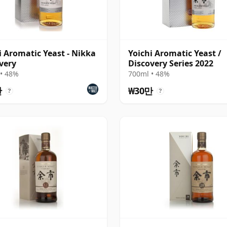
i Aromatic Yeast - Nikka
Yoichi Aromatic Yeast /
very
Discovery Series 2022
• 48%
700ml • 48%
만
₩30만
?
?