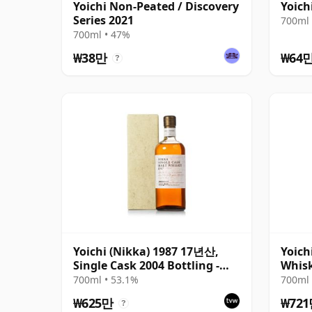
Yoichi Non-Peated / Discovery
Yoic
Series 2021
700ml 
700ml • 47%
₩38만
₩64
?
Yoichi (Nikka) 1987 17년산,
Yoich
Single Cask 2004 Bottling -
Whisk
Cask 254829 with Box
700ml • 53.1%
700ml 
₩625만
₩72
?