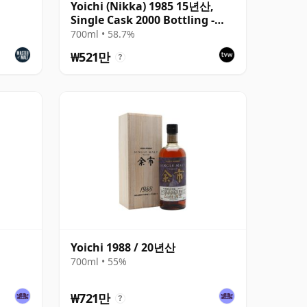
Yoichi (Nikka) 1985 15년산,
Single Cask 2000 Bottling -
Cask 111220
700ml • 58.7%
₩521만
?
Yoichi 1988 / 20년산
700ml • 55%
₩721만
?