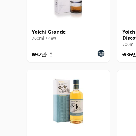
Yoichi Grande
Yoich
Disco
700ml • 48%
700ml 
₩32만
₩36
?