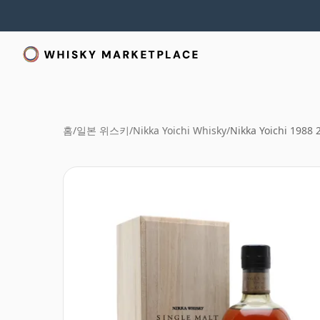
홈
/
일본 위스키
/
Nikka Yoichi Whisky
/
Nikka Yoichi 198