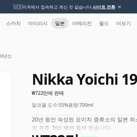
×
🇺🇸
미국에서 접속하고 계신 것 같습니다.
사이트 전환
스카치
아이리시
일본
아메리칸
월드
더보기
8 20년산
Nikka Yoichi 
₩722만에 판매
알코올 도수:
55%
용량:
700ml
20년 동안 숙성된 요이치 증류소의 일본 위
의 표준 70cl 병에 들어 있습니다.