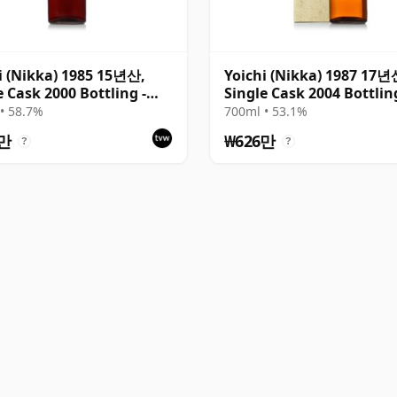
i (Nikka) 1985 15년산,
Yoichi (Nikka) 1987 17년
e Cask 2000 Bottling -
Single Cask 2004 Bottling
111220
Cask 254829 with Box
• 58.7%
700ml • 53.1%
1만
₩626만
?
?