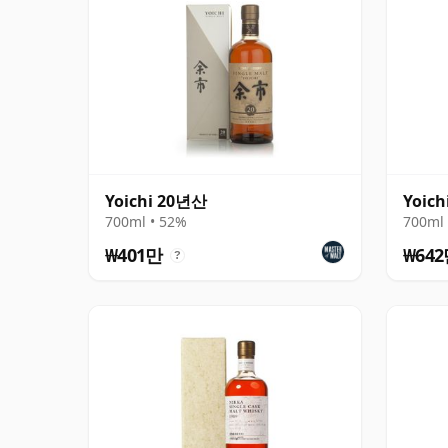
Yoichi 20년산
Yoich
700ml • 52%
700ml 
₩401만
₩64
?