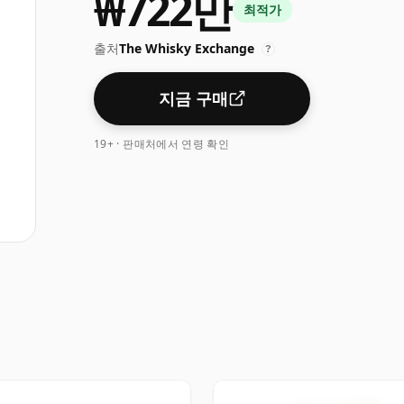
₩722만
최적가
출처
The Whisky Exchange
?
지금 구매
19+ · 판매처에서 연령 확인