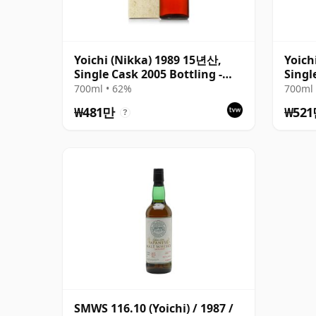
Yoichi (Nikka) 1989 15년산,
Yoich
Single Cask 2005 Bottling -
Singl
Cask 127032 with Box
Cask 
700ml • 62%
700ml 
₩481만
₩52
?
SMWS 116.10 (Yoichi) / 1987 /