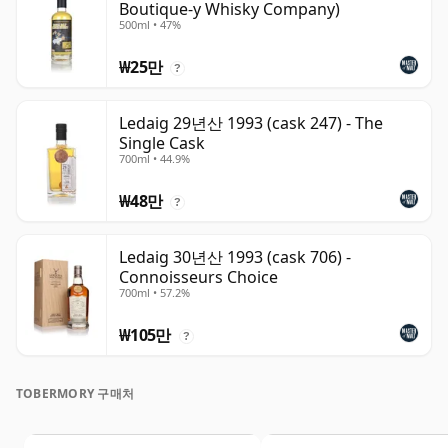
Boutique-y Whisky Company)
500ml • 47%
₩25만
?
Ledaig 29년산 1993 (cask 247) - The
Single Cask
700ml • 44.9%
₩48만
?
Ledaig 30년산 1993 (cask 706) -
Connoisseurs Choice
700ml • 57.2%
₩105만
?
TOBERMORY 구매처