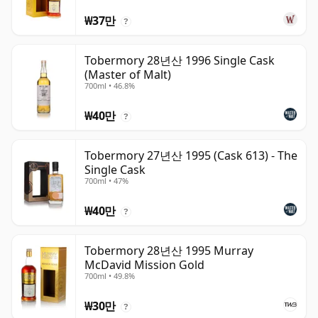
₩37만
?
Tobermory 28년산 1996 Single Cask
(Master of Malt)
700ml • 46.8%
₩40만
?
Tobermory 27년산 1995 (Cask 613) - The
Single Cask
700ml • 47%
₩40만
?
Tobermory 28년산 1995 Murray
McDavid Mission Gold
700ml • 49.8%
₩30만
?