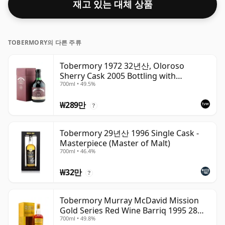
재고 있는 대체 상품
TOBERMORY의 다른 주류
Tobermory 1972 32년산, Oloroso
Sherry Cask 2005 Bottling with
700ml • 49.5%
Presentation Box
₩289만
?
Tobermory 29년산 1996 Single Cask -
Masterpiece (Master of Malt)
700ml • 46.4%
₩32만
?
Tobermory Murray McDavid Mission
Gold Series Red Wine Barriq 1995 28년
700ml • 49.8%
산