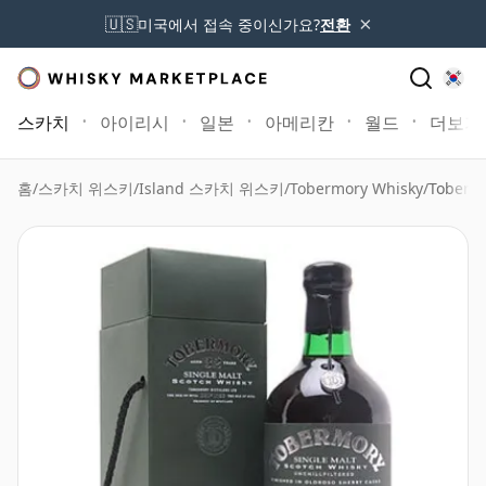
×
🇺🇸
미국에서 접속 중이신가요?
전환
스카치
아이리시
일본
아메리칸
월드
더보기
홈
/
스카치 위스키
/
Island 스카치 위스키
/
Tobermory Whisky
/
Tobermo