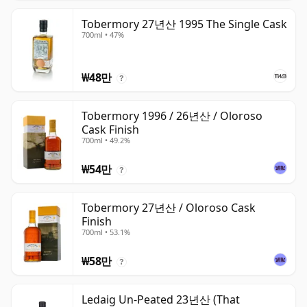
Tobermory 27년산 1995 The Single Cask
700ml • 47%
₩48만
?
Tobermory 1996 / 26년산 / Oloroso
Cask Finish
700ml • 49.2%
₩54만
?
Tobermory 27년산 / Oloroso Cask
Finish
700ml • 53.1%
₩58만
?
Ledaig Un-Peated 23년산 (That