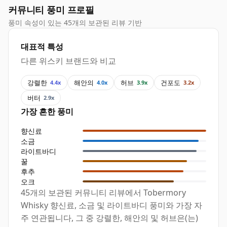
커뮤니티 풍미 프로필
풍미 속성이 있는 45개의 보관된 리뷰 기반
대표적 특성
다른 위스키 브랜드와 비교
강렬한
해안의
허브
건포도
4.4x
4.0x
3.9x
3.2x
버터
2.9x
가장 흔한 풍미
향신료
소금
라이트바디
꿀
후추
오크
45개의 보관된 커뮤니티 리뷰에서 Tobermory
Whisky 향신료, 소금 및 라이트바디 풍미와 가장 자
주 연관됩니다, 그 중 강렬한, 해안의 및 허브은(는)