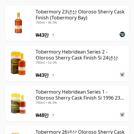
Tobermory 23년산 Oloroso Sherry Cask
Finish (Tobermory Bay)
700ml • 46.3%
₩43만
?
Tobermory Hebridean Series 2 -
Oloroso Sherry Cask Finish Si 24년산
700ml • 52.5%
₩43만
?
Tobermory Hebridean Series 1 -
Oloroso Sherry Cask Finish Si 1996 23년
700ml • 46.3%
산
₩48만
?
Tobermory 26년산 Oloroso Sherry Cask