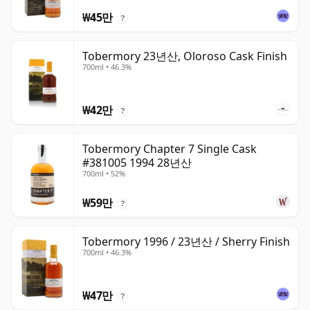
₩45만
?
Tobermory 23년산, Oloroso Cask Finish
700ml • 46.3%
₩42만
?
Tobermory Chapter 7 Single Cask
#381005 1994 28년산
700ml • 52%
₩59만
?
Tobermory 1996 / 23년산 / Sherry Finish
700ml • 46.3%
₩47만
?