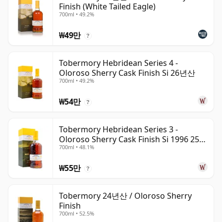
Finish (White Tailed Eagle)
700ml • 49.2%
₩49만
?
Tobermory Hebridean Series 4 -
Oloroso Sherry Cask Finish Si 26년산
700ml • 49.2%
₩54만
?
Tobermory Hebridean Series 3 -
Oloroso Sherry Cask Finish Si 1996 25년
700ml • 48.1%
산
₩55만
?
Tobermory 24년산 / Oloroso Sherry
Finish
700ml • 52.5%