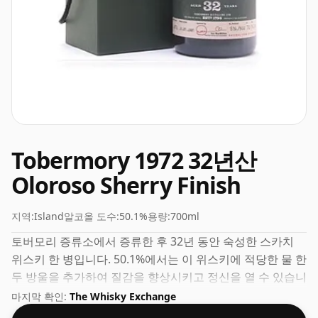
Tobermory 1972 32년산
Oloroso Sherry Finish
지역:
Island
알코올 도수:
50.1%
용량:
700ml
토버모리 증류소에서 증류한 후 32년 동안 숙성한 스카치
위스키 한 병입니다. 50.1%에서는 이 위스키에 적당한 물 한
두 방울을 추가하여 질감을 향상시키고 정신을 열 수 있습니
다.
마지막 확인:
The Whisky Exchange