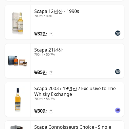
Scapa 12년산 - 1990s
700ml • 40%
₩32만
?
Scapa 21년산
700ml • 50.7%
₩35만
?
Scapa 2003 / 19년산 / Exclusive to The
Whisky Exchange
700ml • 56.7%
₩30만
?
Scapa Connoisseurs Choice - Single