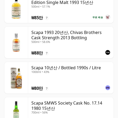
Edition Single Malt 1993 15년산
500ml • 57.1%
₩85만
무료 배송
?
Scapa 1993 20년산, Chivas Brothers
Cask Strength 2013 Bottling
500ml • 58.6%
₩88만
?
Scapa 10년산 / Bottled 1990s / Litre
1000ml • 43%
₩80만
?
Scapa SMWS Society Cask No. 17.14
1980 15년산
700ml • 56%