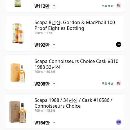
₩112만
무료 배송
?
Scapa 8년산, Gordon & MacPhail 100
Proof Eighties Bottling
750ml • 57%
₩192만
?
Scapa Connoisseurs Choice Cask #310
1988 32년산
700ml • 50.6%
₩208만
무료 배송
?
Scapa 1988 / 34년산 / Cask #10586 /
Connoisseurs Choice
700ml • 48.5%
₩164만
?