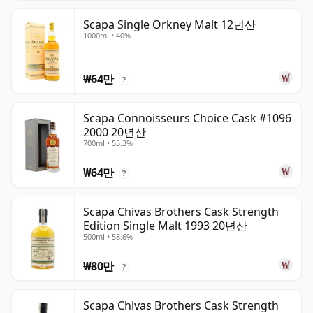
Scapa Single Orkney Malt 12년산
1000ml • 40%
₩64만
?
Scapa Connoisseurs Choice Cask #1096
2000 20년산
700ml • 55.3%
₩64만
?
Scapa Chivas Brothers Cask Strength
Edition Single Malt 1993 20년산
500ml • 58.6%
₩80만
?
Scapa Chivas Brothers Cask Strength