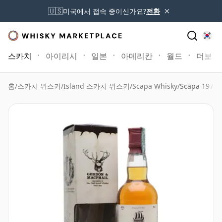
×
🇺🇸
미국에서 접속 중이신가요?
전환
스카치
아이리시
일본
아메리칸
월드
더보기
홈
/
스카치 위스키
/
Island 스카치 위스키
/
Scapa Whisky
/
Scapa 1979 