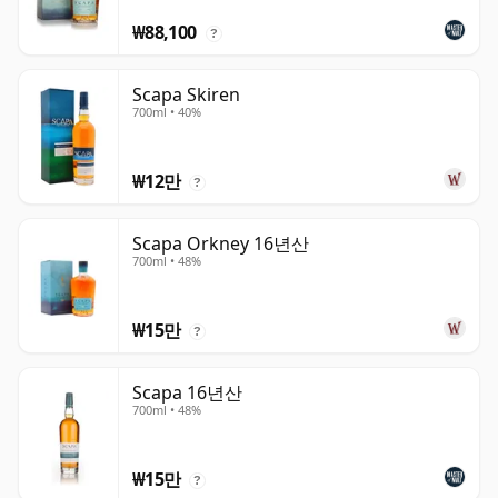
₩88,100
?
Scapa Skiren
700ml • 40%
₩12만
?
Scapa Orkney 16년산
700ml • 48%
₩15만
?
Scapa 16년산
700ml • 48%
₩15만
?