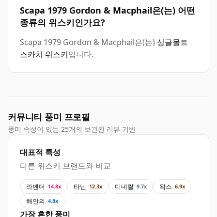
Scapa 1979 Gordon & Macphail은(는) 어떤
종류의 위스키인가요?
Scapa 1979 Gordon & Macphail은(는)
싱글몰트
스카치 위스키
입니다.
커뮤니티 풍미 프로필
풍미 속성이 있는 25개의 보관된 리뷰 기반
대표적 특성
다른 위스키 브랜드와 비교
라벤더
타닌
미네랄
왁스
14.8x
12.3x
9.7x
6.9x
해안의
4.8x
가장 흔한 풍미