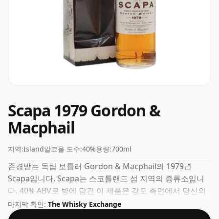
Scapa 1979 Gordon &
Macphail
지역:
Island
알코올 도수:
40%
용량:
700ml
존경받는 독립 보틀러 Gordon & Macphail의 1979년
Scapa입니다. Scapa는 스코틀랜드 섬 지역의 증류소입니
다. 40% ABV로 병에 담긴 이 제품은 강도 측면에서 당신의
양말을 날려버리지는 않지만 확실히 꿀맛이 될 것입니다.
마지막 확인:
The Whisky Exchange