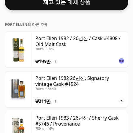
재고 있는 대체 상품
PORT ELLEN의 다른 주류
Port Ellen 1982 / 26년산 / Cask #4808 /
Old Malt Cask
700ml • 50%
₩195만
?
Port Ellen 1982 26년산, Signatory
vintage Cask #1524
700ml • 58.4%
₩211만
?
Port Ellen 1983 / 26년산 / Sherry Cask
#5746 / Provenance
700ml • 46%