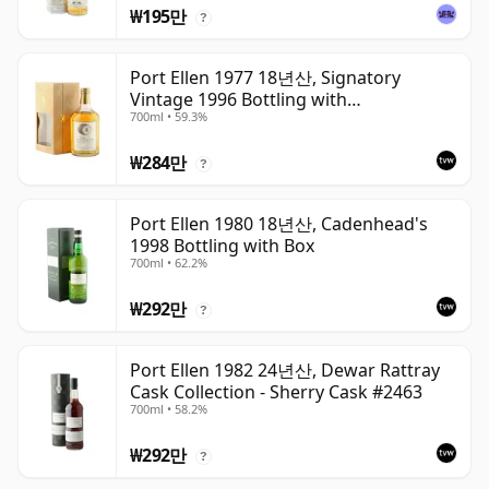
₩195만
?
Port Ellen 1977 18년산, Signatory
Vintage 1996 Bottling with
700ml • 59.3%
Presentation Box - Cask 5566
₩284만
?
Port Ellen 1980 18년산, Cadenhead's
1998 Bottling with Box
700ml • 62.2%
₩292만
?
Port Ellen 1982 24년산, Dewar Rattray
Cask Collection - Sherry Cask #2463
700ml • 58.2%
₩292만
?