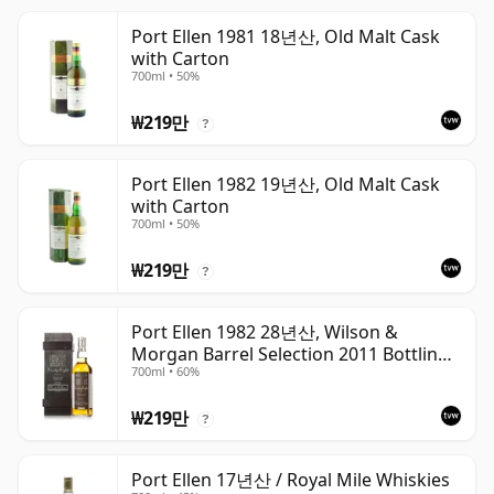
Port Ellen 1981 18년산, Old Malt Cask
with Carton
700ml • 50%
₩219만
?
Port Ellen 1982 19년산, Old Malt Cask
with Carton
700ml • 50%
₩219만
?
Port Ellen 1982 28년산, Wilson &
Morgan Barrel Selection 2011 Bottling
700ml • 60%
with Box
₩219만
?
Port Ellen 17년산 / Royal Mile Whiskies