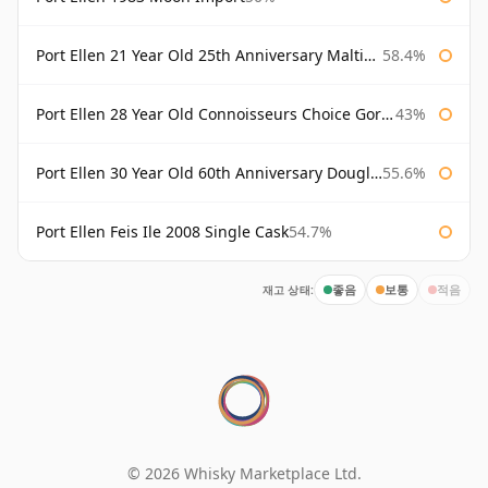
Port Ellen 21 Year Old 25th Anniversary Maltings
58.4%
Port Ellen 28 Year Old Connoisseurs Choice Gordon & MacPhail
43%
Port Ellen 30 Year Old 60th Anniversary Douglas Laing
55.6%
Port Ellen Feis Ile 2008 Single Cask
54.7%
재고 상태:
좋음
보통
적음
© 2026 Whisky Marketplace Ltd.