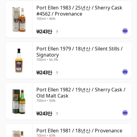
Port Ellen 1983 / 25년산 / Sherry Cask
#4562 / Provenance
700ml • 46%
₩243만
?
Port Ellen 1979 / 18년산 / Silent Stills /
Signatory
700ml • 56.3%
₩243만
?
Port Ellen 1982 / 19년산 / Sherry Cask /
Old Malt Cask
700ml • 50%
₩243만
?
Port Ellen 1981 / 18년산 / Provenance
700ml • 43%