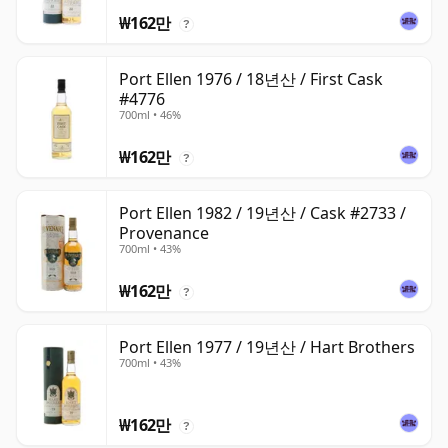
₩162만
?
Port Ellen 1976 / 18년산 / First Cask
#4776
700ml • 46%
₩162만
?
Port Ellen 1982 / 19년산 / Cask #2733 /
Provenance
700ml • 43%
₩162만
?
Port Ellen 1977 / 19년산 / Hart Brothers
700ml • 43%
₩162만
?