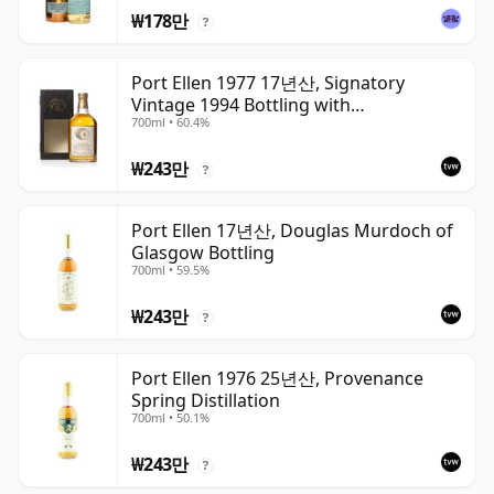
₩178만
?
Port Ellen 1977 17년산, Signatory
Vintage 1994 Bottling with
700ml • 60.4%
Presentation Box - Cask 5560
₩243만
?
Port Ellen 17년산, Douglas Murdoch of
Glasgow Bottling
700ml • 59.5%
₩243만
?
Port Ellen 1976 25년산, Provenance
Spring Distillation
700ml • 50.1%
₩243만
?