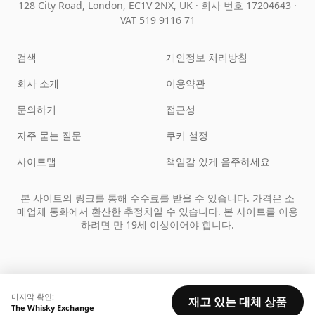
128 City Road, London, EC1V 2NX, UK ·
회사 번호 17204643
·
VAT 519 9116 71
검색
개인정보 처리방침
회사 소개
이용약관
문의하기
접근성
자주 묻는 질문
쿠키 설정
사이트맵
책임감 있게 음주하세요
본 사이트의 링크를 통해 수수료를 받을 수 있습니다. 가격은 소
매업체 통화에서 환산한 추정치일 수 있습니다. 본 사이트를 이용
하려면 만 19세 이상이어야 합니다.
마지막 확인:
재고 있는 대체 상품
The Whisky Exchange