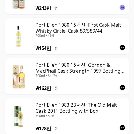
₩243만
?
Port Ellen 1980 16년산, First Cask Malt
Whisky Circle, Cask 89/589/44
700ml • 46%
₩154만
?
Port Ellen 1980 16년산, Gordon &
MacPhail Cask Strength 1997 Bottling
700ml • 64.4%
with Box
₩162만
?
Port Ellen 1983 28년산, The Old Malt
Cask 2011 Bottling with Box
700ml • 50%
₩178만
?