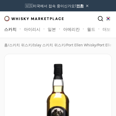
×
🇺🇸
미국에서 접속 중이신가요?
전환
스카치
아이리시
일본
아메리칸
월드
더보기
홈
/
스카치 위스키
/
Islay 스카치 위스키
/
Port Ellen Whisky
/
Port Elle