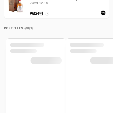
700ml • 54.1%
Presentation Case
₩324만
?
PORT ELLEN 구매처