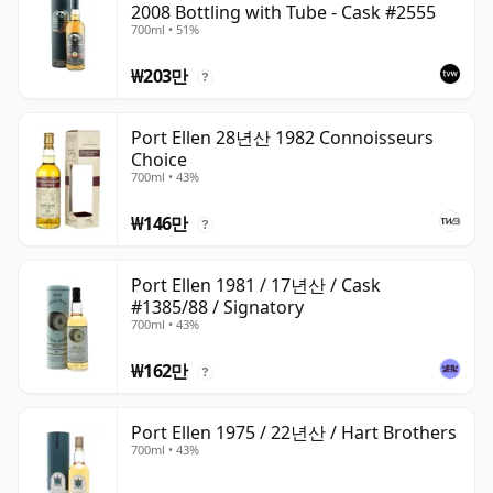
2008 Bottling with Tube - Cask #2555
700ml • 51%
₩203만
?
Port Ellen 28년산 1982 Connoisseurs
Choice
700ml • 43%
₩146만
?
Port Ellen 1981 / 17년산 / Cask
#1385/88 / Signatory
700ml • 43%
₩162만
?
Port Ellen 1975 / 22년산 / Hart Brothers
700ml • 43%