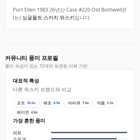
Port Ellen 1983 26년산 Cask #220 Old Bothwell은
(는)
싱글몰트 스카치 위스키
입니다.
커뮤니티 풍미 프로필
풍미 속성이 있는 72개의 보관된 리뷰 기반
대표적 특성
다른 위스키 브랜드와 비교
포트
해초
바비큐
약품
28.6x
8.9x
7.6x
5.0x
베이컨
4.6x
가장 흔한 풍미
피트
스모크