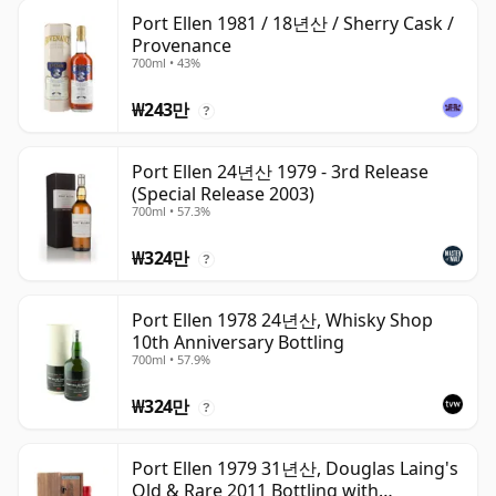
Port Ellen 1981 / 18년산 / Sherry Cask /
Provenance
700ml • 43%
₩243만
?
Port Ellen 24년산 1979 - 3rd Release
(Special Release 2003)
700ml • 57.3%
₩324만
?
Port Ellen 1978 24년산, Whisky Shop
10th Anniversary Bottling
700ml • 57.9%
₩324만
?
Port Ellen 1979 31년산, Douglas Laing's
Old & Rare 2011 Bottling with