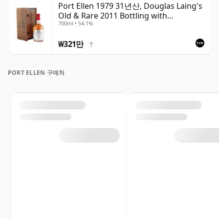
Port Ellen 1979 31년산, Douglas Laing's
Old & Rare 2011 Bottling with
700ml • 54.1%
Presentation Case
₩321만
?
PORT ELLEN 구매처