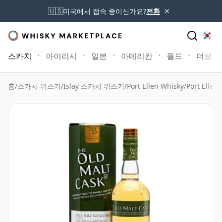
×
🇺🇸
미국에서 접속 중이신가요?
전환
스카치
아이리시
일본
아메리칸
월드
더보기
홈
/
스카치 위스키
/
Islay 스카치 위스키
/
Port Ellen Whisky
/
Port Elle