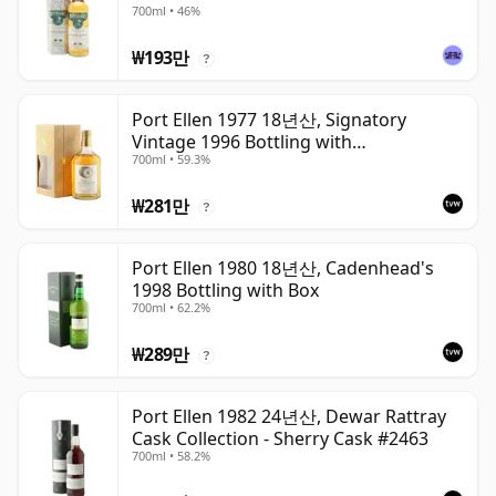
700ml • 46%
₩193만
?
Port Ellen 1977 18년산, Signatory
Vintage 1996 Bottling with
700ml • 59.3%
Presentation Box - Cask 5566
₩281만
?
Port Ellen 1980 18년산, Cadenhead's
1998 Bottling with Box
700ml • 62.2%
₩289만
?
Port Ellen 1982 24년산, Dewar Rattray
Cask Collection - Sherry Cask #2463
700ml • 58.2%