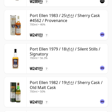
₩289만
?
Port Ellen 1983 / 25년산 / Sherry Cask
#4562 / Provenance
700ml • 46%
₩241만
?
Port Ellen 1979 / 18년산 / Silent Stills /
Signatory
700ml • 56.3%
₩241만
?
Port Ellen 1982 / 19년산 / Sherry Cask /
Old Malt Cask
700ml • 50%
₩241만
?