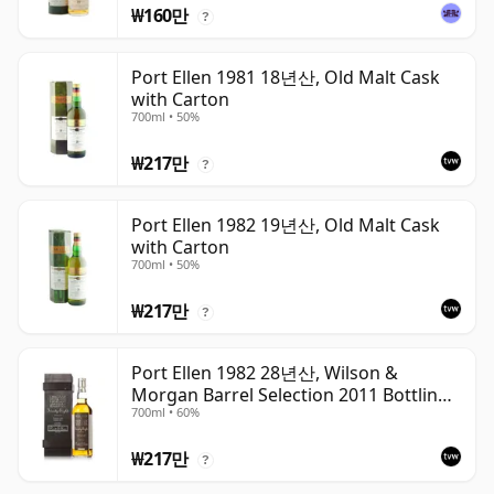
₩160만
?
Port Ellen 1981 18년산, Old Malt Cask
with Carton
700ml • 50%
₩217만
?
Port Ellen 1982 19년산, Old Malt Cask
with Carton
700ml • 50%
₩217만
?
Port Ellen 1982 28년산, Wilson &
Morgan Barrel Selection 2011 Bottling
700ml • 60%
with Box
₩217만
?