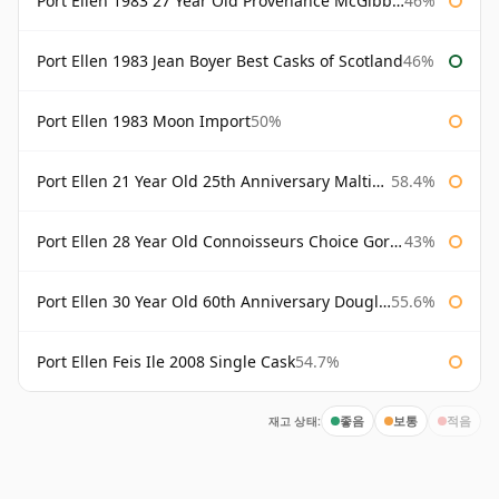
Port Ellen 1983 27 Year Old Provenance McGibbon's
46%
Port Ellen 1983 Jean Boyer Best Casks of Scotland
46%
Port Ellen 1983 Moon Import
50%
Port Ellen 21 Year Old 25th Anniversary Maltings
58.4%
Port Ellen 28 Year Old Connoisseurs Choice Gordon & MacPhail
43%
Port Ellen 30 Year Old 60th Anniversary Douglas Laing
55.6%
Port Ellen Feis Ile 2008 Single Cask
54.7%
재고 상태:
좋음
보통
적음