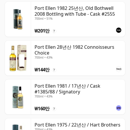
Port Ellen 1982 25년산, Old Bothwell
2008 Bottling with Tube - Cask #2555
700ml • 51%
₩201만
?
Port Ellen 28년산 1982 Connoisseurs
Choice
700ml • 43%
₩144만
?
Port Ellen 1981 / 17년산 / Cask
#1385/88 / Signatory
700ml • 43%
₩160만
?
Port Ellen 1975 / 22년산 / Hart Brothers
700ml • 43%