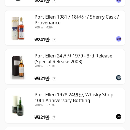
₩241만
?
Port Ellen 1981 / 18년산 / Sherry Cask /
Provenance
700ml • 43%
₩241만
?
Port Ellen 24년산 1979 - 3rd Release
(Special Release 2003)
700ml • 57.3%
₩321만
?
Port Ellen 1978 24년산, Whisky Shop
10th Anniversary Bottling
700ml • 57.9%
₩321만
?