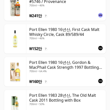
#5746 / Provenance
700ml • 46%
₩241만
?
Port Ellen 1980 16년산, First Cask Malt
Whisky Circle, Cask 89/589/44
700ml • 46%
₩152만
?
Port Ellen 1980 16년산, Gordon &
MacPhail Cask Strength 1997 Bottling
700ml • 64.4%
with Box
₩160만
?
Port Ellen 1983 28년산, The Old Malt
Cask 2011 Bottling with Box
700ml • 50%