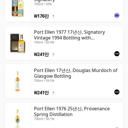
700ml • 43%
₩176만
?
Port Ellen 1977 17년산, Signatory
Vintage 1994 Bottling with
700ml • 60.4%
Presentation Box - Cask 5560
₩241만
?
Port Ellen 17년산, Douglas Murdoch of
Glasgow Bottling
700ml • 59.5%
₩241만
?
Port Ellen 1976 25년산, Provenance
Spring Distillation
700ml • 50.1%