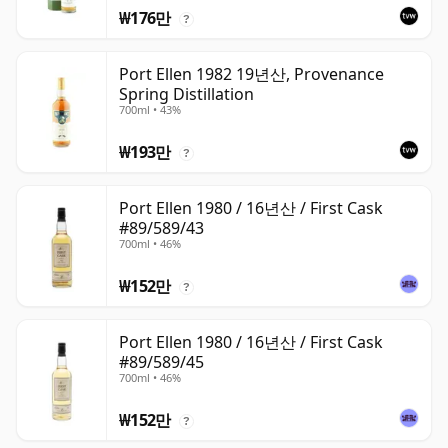
₩176만
?
Port Ellen 1982 19년산, Provenance
Spring Distillation
700ml • 43%
₩193만
?
Port Ellen 1980 / 16년산 / First Cask
#89/589/43
700ml • 46%
₩152만
?
Port Ellen 1980 / 16년산 / First Cask
#89/589/45
700ml • 46%
₩152만
?