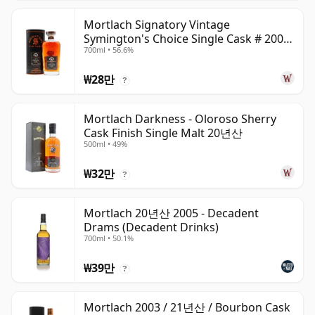
Mortlach Signatory Vintage
Symington's Choice Single Cask # 2007
700ml • 56.6%
17년산
₩28만
?
Mortlach Darkness - Oloroso Sherry
Cask Finish Single Malt 20년산
500ml • 49%
₩32만
?
Mortlach 20년산 2005 - Decadent
Drams (Decadent Drinks)
700ml • 50.1%
₩39만
?
Mortlach 2003 / 21년산 / Bourbon Cask