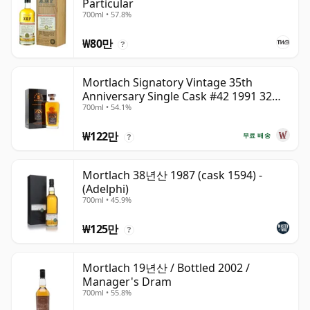
Particular
700ml • 57.8%
₩80만
?
Mortlach Signatory Vintage 35th
Anniversary Single Cask #42 1991 32년
700ml • 54.1%
산
₩122만
무료 배송
?
Mortlach 38년산 1987 (cask 1594) -
(Adelphi)
700ml • 45.9%
₩125만
?
Mortlach 19년산 / Bottled 2002 /
Manager's Dram
700ml • 55.8%