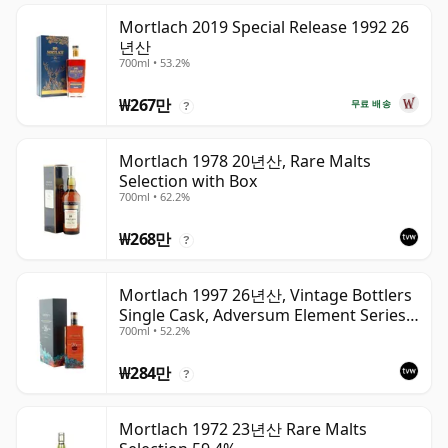
Mortlach 2019 Special Release 1992 26
년산
700ml • 53.2%
₩267만
무료 배송
?
Mortlach 1978 20년산, Rare Malts
Selection with Box
700ml • 62.2%
₩268만
?
Mortlach 1997 26년산, Vintage Bottlers
Single Cask, Adversum Element Series -
700ml • 52.2%
Water
₩284만
?
Mortlach 1972 23년산 Rare Malts