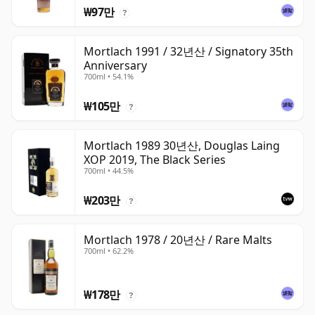
₩97만
?
Mortlach 1991 / 32년산 / Signatory 35th
Anniversary
700ml • 54.1%
₩105만
?
Mortlach 1989 30년산, Douglas Laing
XOP 2019, The Black Series
700ml • 44.5%
₩203만
?
Mortlach 1978 / 20년산 / Rare Malts
700ml • 62.2%
₩178만
?