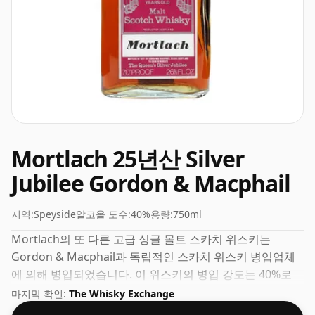
Mortlach 25년산 Silver
Jubilee Gordon & Macphail
지역:
Speyside
알코올 도수:
40%
용량:
750ml
Mortlach의 또 다른 고급 싱글 몰트 스카치 위스키는
Gordon & Macphail과 독립적인 스카치 위스키 병입업체
에 의해 병입되었습니다. 이 위스키의 병입 강도는 40%로
위스키 등급의 가장 낮은 수준입니다. 요즘 많은 소비자들이
마지막 확인:
The Whisky Exchange
생산자에게 43% 또는 46%에 가까운 병을 요구하고 있지만