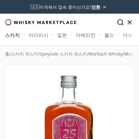
×
🇺🇸
미국에서 접속 중이신가요?
전환
스카치
아이리시
일본
아메리칸
월드
더보기
홈
/
스카치 위스키
/
Speyside 스카치 위스키
/
Mortlach Whisky
/
Mortla