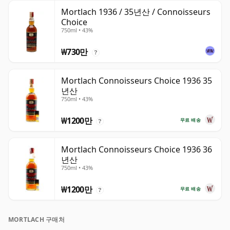
Mortlach 1936 / 35년산 / Connoisseurs
Choice
750ml • 43%
₩730만
?
Mortlach Connoisseurs Choice 1936 35
년산
750ml • 43%
₩1200만
무료 배송
?
Mortlach Connoisseurs Choice 1936 36
년산
750ml • 43%
₩1200만
무료 배송
?
MORTLACH 구매처