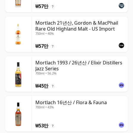
₩57만
?
Mortlach 21년산, Gordon & MacPhail
Rare Old Highland Malt - US Import
750ml • 40%
₩57만
?
Mortlach 1993 / 26년산 / Elixir Distillers
Jazz Series
700ml • 56.2%
₩45만
?
Mortlach 16년산 / Flora & Fauna
700ml • 43%
₩53만
?