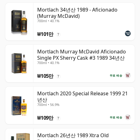
Mortlach 34년산 1989 - Aficionado
(Murray McDavid)
700ml • 40.1%
₩101만
?
Mortlach Murray McDavid Aficionado
Single PX Sherry Cask #3 1989 34년산
700ml • 40.1%
₩105만
무료 배송
?
Mortlach 2020 Special Release 1999 21
년산
700ml • 56.9%
₩109만
무료 배송
?
Mortlach 26년산 1989 Xtra Old