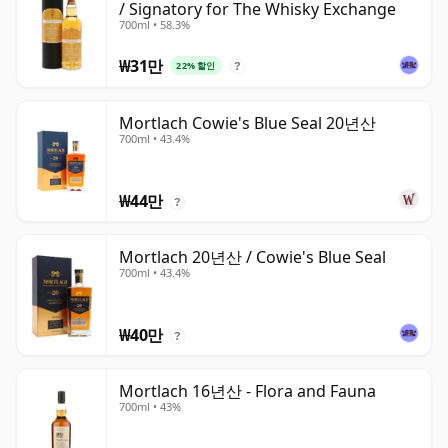
/ Signatory for The Whisky Exchange
700ml • 58.3%
₩31만
22% 할인
?
Mortlach Cowie's Blue Seal 20년산
700ml • 43.4%
₩44만
?
Mortlach 20년산 / Cowie's Blue Seal
700ml • 43.4%
₩40만
?
Mortlach 16년산 - Flora and Fauna
700ml • 43%