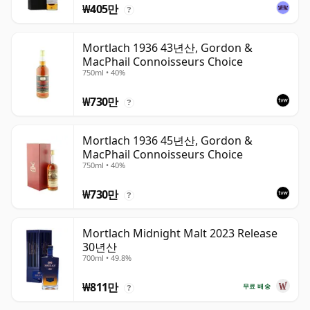
₩405만
?
Mortlach 1936 43년산, Gordon &
MacPhail Connoisseurs Choice
750ml • 40%
₩730만
?
Mortlach 1936 45년산, Gordon &
MacPhail Connoisseurs Choice
750ml • 40%
₩730만
?
Mortlach Midnight Malt 2023 Release
30년산
700ml • 49.8%
₩811만
무료 배송
?