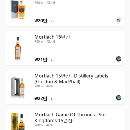
700ml • 43.4%
₩20만
?
Mortlach 16년산
700ml • 43.4%
₩21만
?
Mortlach 15년산 - Distillery Labels
(Gordon & MacPhail)
700ml • 46%
₩22만
?
Mortlach Game Of Thrones - Six
Kingdoms 15년산
700ml • 46%