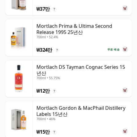
₩37만
?
Mortlach Prima & Ultima Second
Release 1995 25년산
700ml • 52.4%
₩324만
무료 배송
?
Mortlach DS Tayman Cognac Series 15
년산
700ml • 55.75%
₩12만
?
Mortlach Gordon & MacPhail Distillery
Labels 15년산
700ml • 46%
₩15만
?