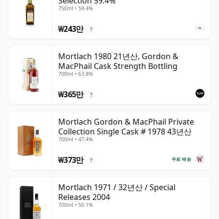
Selection 59.4%
750ml • 59.4%
₩243만
?
Mortlach 1980 21년산, Gordon &
MacPhail Cask Strength Bottling
700ml • 63.8%
₩365만
?
Mortlach Gordon & MacPhail Private
Collection Single Cask # 1978 43년산
700ml • 47.4%
₩373만
무료 배송
?
Mortlach 1971 / 32년산 / Special
Releases 2004
700ml • 50.1%