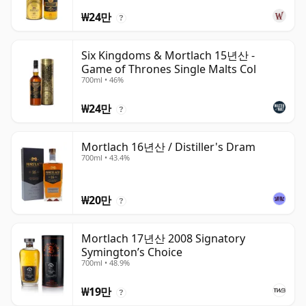
₩24만
?
Six Kingdoms & Mortlach 15년산 -
Game of Thrones Single Malts Col
700ml • 46%
₩24만
?
Mortlach 16년산 / Distiller's Dram
700ml • 43.4%
₩20만
?
Mortlach 17년산 2008 Signatory
Symington’s Choice
700ml • 48.9%
₩19만
?