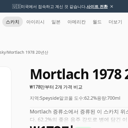
×
🇺🇸
미국에서 접속하고 계신 것 같습니다.
사이트 전환
스카치
아이리시
일본
아메리칸
월드
더보기
sky
/
Mortlach 1978 20년산
Mortlach 1978
₩178만부터 2개 가격 비교
지역:
Speyside
알코올 도수:
62.2%
용량:
700ml
Mortlach 증류소에서 증류된 이 스카치 
다. 62.2%의 좋은 음주 강도로 병에 담긴 이