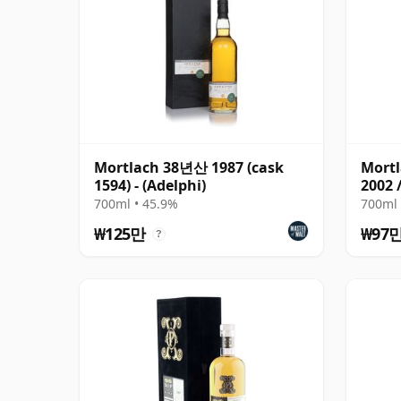
Mortlach 38년산 1987 (cask
Mortl
1594) - (Adelphi)
2002 
700ml • 45.9%
700ml 
₩125만
₩97
?