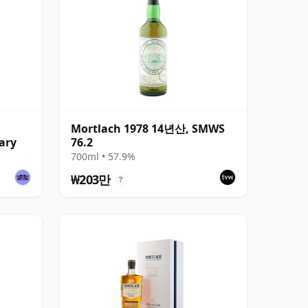
Mortlach 1978 14년산, SMWS
ary
76.2
700ml • 57.9%
₩203만
?