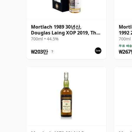
Mortlach 1989 30년산,
Mortl
Douglas Laing XOP 2019, The
1992
Black Series
700ml • 44.5%
700ml 
무료 배
₩203만
₩26
?