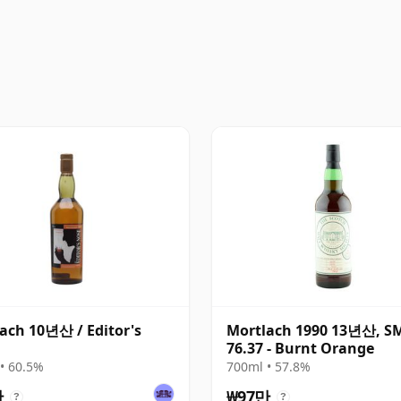
ach 10년산 / Editor's
Mortlach 1990 13년산, 
76.37 - Burnt Orange
• 60.5%
700ml • 57.8%
만
₩97만
?
?