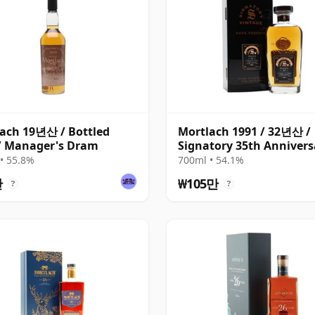
ach 19년산 / Bottled
Mortlach 1991 / 32년산 /
/ Manager's Dram
Signatory 35th Annivers
• 55.8%
700ml • 54.1%
만
₩105만
?
?