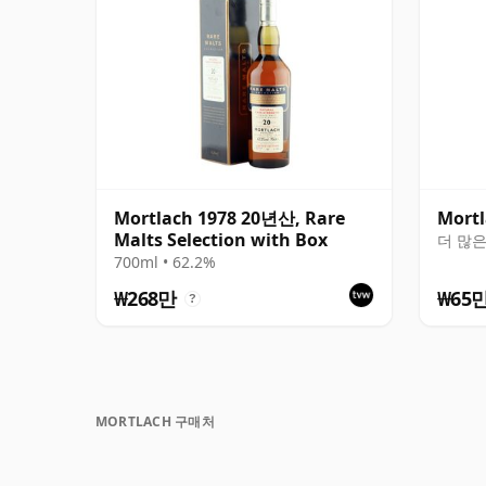
Mortlach 1978 20년산, Rare
Mort
Malts Selection with Box
더 많은
700ml • 62.2%
₩268만
₩65
?
MORTLACH 구매처