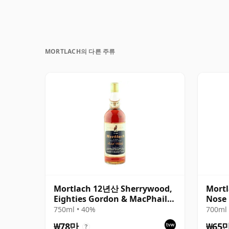
MORTLACH의 다른 주류
Mortlach 12년산 Sherrywood,
Mortl
Eighties Gordon & MacPhail
Nose
Bottling
750ml • 40%
700ml 
₩78만
₩65
?