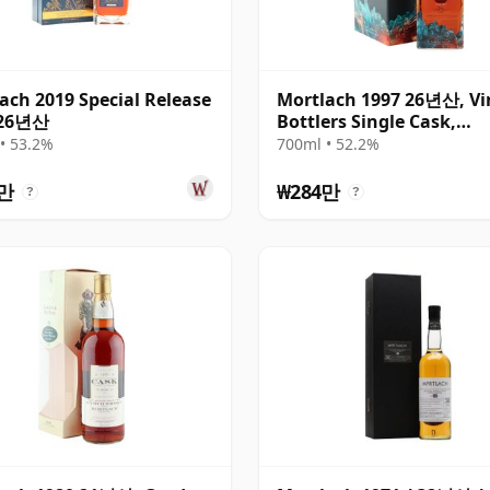
ach 2019 Special Release
Mortlach 1997 26년산, Vi
 26년산
Bottlers Single Cask,
Adversum Element Series
• 53.2%
700ml • 52.2%
Water
송
7만
₩284만
?
?