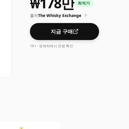
₩178만
최적가
출처
The Whisky Exchange
?
지금 구매
19+ · 판매처에서 연령 확인