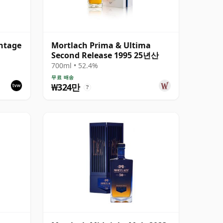
ntage
Mortlach Prima & Ultima
Second Release 1995 25년산
 -
700ml • 52.4%
무료 배송
₩324만
?