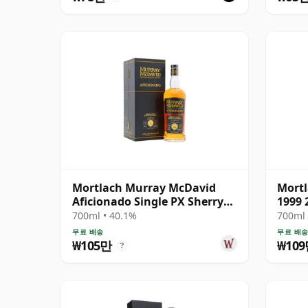
Mortlach Murray McDavid
Mortl
Aficionado Single PX Sherry
1999
Cask #3 1989 34년산
700ml • 40.1%
700ml 
무료 배송
무료 배
₩105만
₩10
?