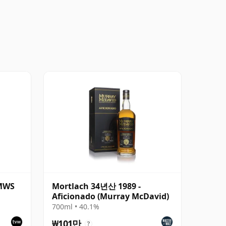
SMWS
Mortlach 34년산 1989 -
Aficionado (Murray McDavid)
700ml • 40.1%
₩101만
?