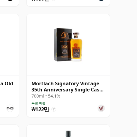
a Old
Mortlach Signatory Vintage
35th Anniversary Single Cask
#42 1991 32년산
700ml • 54.1%
무료 배송
₩122만
?