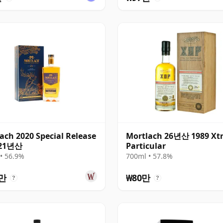
ach 2020 Special Release
Mortlach 26년산 1989 Xtr
 21년산
Particular
• 56.9%
700ml • 57.8%
송
9만
₩80만
?
?