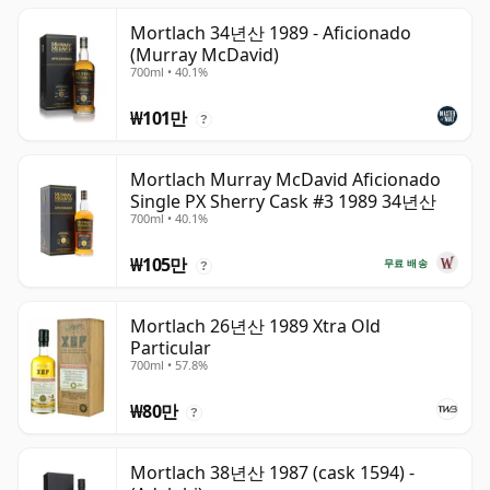
Mortlach 34년산 1989 - Aficionado
(Murray McDavid)
700ml • 40.1%
₩101만
?
Mortlach Murray McDavid Aficionado
Single PX Sherry Cask #3 1989 34년산
700ml • 40.1%
₩105만
무료 배송
?
Mortlach 26년산 1989 Xtra Old
Particular
700ml • 57.8%
₩80만
?
Mortlach 38년산 1987 (cask 1594) -