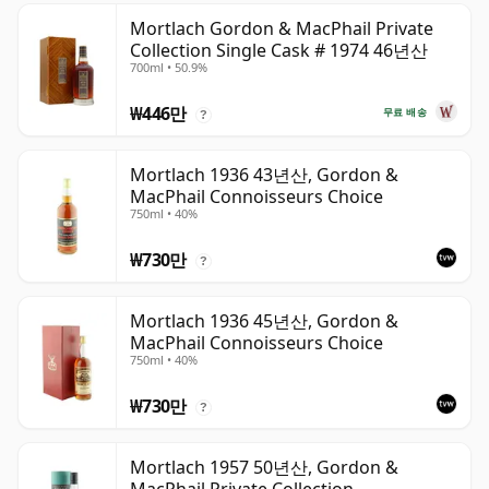
Mortlach Gordon & MacPhail Private
Collection Single Cask # 1974 46년산
700ml • 50.9%
₩446만
무료 배송
?
Mortlach 1936 43년산, Gordon &
MacPhail Connoisseurs Choice
750ml • 40%
₩730만
?
Mortlach 1936 45년산, Gordon &
MacPhail Connoisseurs Choice
750ml • 40%
₩730만
?
Mortlach 1957 50년산, Gordon &