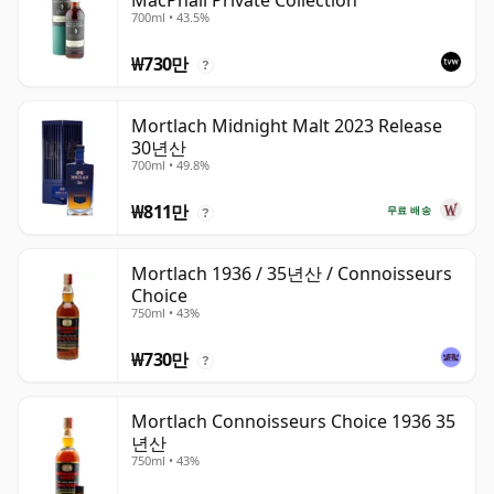
MacPhail Private Collection
700ml • 43.5%
₩730만
?
Mortlach Midnight Malt 2023 Release
30년산
700ml • 49.8%
₩811만
무료 배송
?
Mortlach 1936 / 35년산 / Connoisseurs
Choice
750ml • 43%
₩730만
?
Mortlach Connoisseurs Choice 1936 35
년산
750ml • 43%