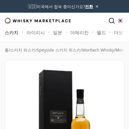
×
🇺🇸
미국에서 접속 중이신가요?
전환
스카치
아이리시
일본
아메리칸
월드
더보기
홈
/
스카치 위스키
/
Speyside 스카치 위스키
/
Mortlach Whisky
/
Mortl