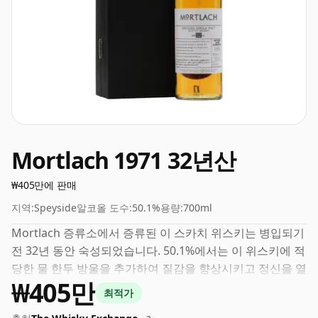
Mortlach 1971 32년산
₩405만에 판매
지역:
Speyside
알코올 도수:
50.1%
용량:
700ml
Mortlach 증류소에서 증류된 이 스카치 위스키는 병입되기
전 32년 동안 숙성되었습니다. 50.1%에서는 이 위스키에 적
당한 물 한두 방울을 추가하여 질감을 향상시키고 정신을 열
₩405만
수 있습니다.
최적가