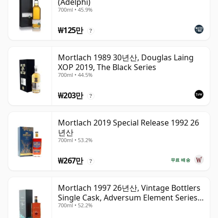
(Adelphi)
700ml • 45.9%
₩125만
?
Mortlach 1989 30년산, Douglas Laing
XOP 2019, The Black Series
700ml • 44.5%
₩203만
?
Mortlach 2019 Special Release 1992 26
년산
700ml • 53.2%
₩267만
무료 배송
?
Mortlach 1997 26년산, Vintage Bottlers
Single Cask, Adversum Element Series -
700ml • 52.2%
Water