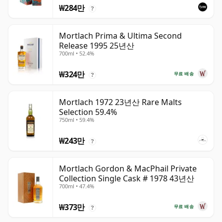
₩284만
?
Mortlach Prima & Ultima Second
Release 1995 25년산
700ml • 52.4%
₩324만
무료 배송
?
Mortlach 1972 23년산 Rare Malts
Selection 59.4%
750ml • 59.4%
₩243만
?
Mortlach Gordon & MacPhail Private
Collection Single Cask # 1978 43년산
700ml • 47.4%
₩373만
무료 배송
?