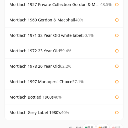
Mortlach 1957 Private Collection Gordon & Macphail
43.5%
Mortlach 1960 Gordon & Macphail
40%
Mortlach 1971 32 Year Old white label
50.1%
Mortlach 1972 23 Year Old
59.4%
Mortlach 1978 20 Year Old
62.2%
Mortlach 1997 Managers' Choice
57.1%
Mortlach Bottled 1900s
40%
Mortlach Grey Label 1980's
40%
재고 상태:
좋음
보통
적음