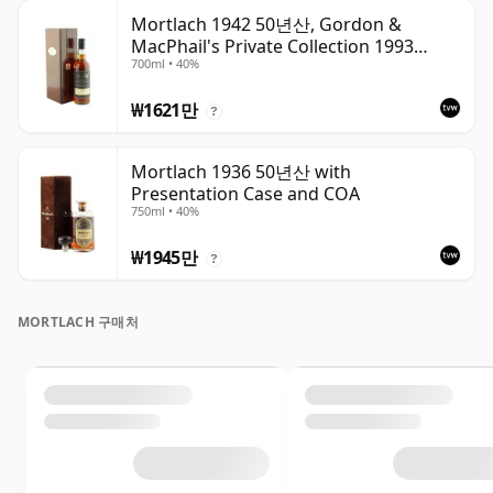
Mortlach 1942 50년산, Gordon &
MacPhail's Private Collection 1993
700ml • 40%
Bottling
₩1621만
?
Mortlach 1936 50년산 with
Presentation Case and COA
750ml • 40%
₩1945만
?
MORTLACH 구매처