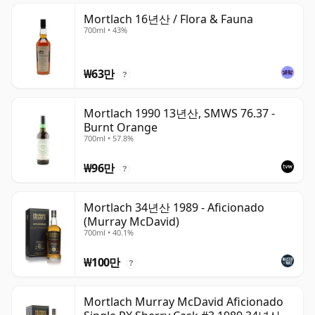
Mortlach 16년산 / Flora & Fauna
700ml • 43%
₩63만
?
Mortlach 1990 13년산, SMWS 76.37 -
Burnt Orange
700ml • 57.8%
₩96만
?
Mortlach 34년산 1989 - Aficionado
(Murray McDavid)
700ml • 40.1%
₩100만
?
Mortlach Murray McDavid Aficionado