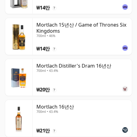
₩14만
?
Mortlach 15년산 / Game of Thrones Six
Kingdoms
700ml • 46%
₩14만
?
Mortlach Distiller's Dram 16년산
700ml • 43.4%
₩20만
?
Mortlach 16년산
700ml • 43.4%
₩21만
?