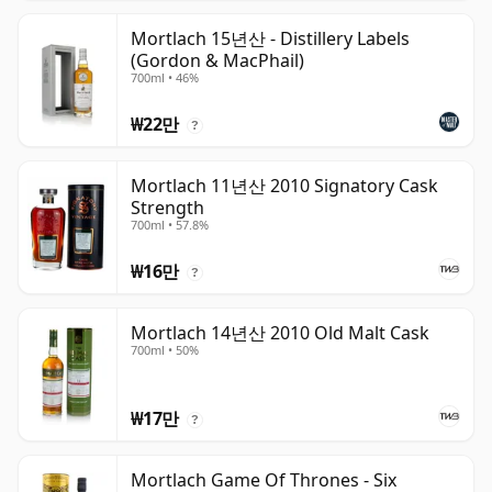
Mortlach 15년산 - Distillery Labels
(Gordon & MacPhail)
700ml • 46%
₩22만
?
Mortlach 11년산 2010 Signatory Cask
Strength
700ml • 57.8%
₩16만
?
Mortlach 14년산 2010 Old Malt Cask
700ml • 50%
₩17만
?
Mortlach Game Of Thrones - Six