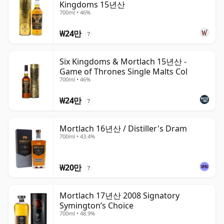
Kingdoms 15년산
700ml • 46%
₩24만
?
Six Kingdoms & Mortlach 15년산 -
Game of Thrones Single Malts Col
700ml • 46%
₩24만
?
Mortlach 16년산 / Distiller's Dram
700ml • 43.4%
₩20만
?
Mortlach 17년산 2008 Signatory
Symington’s Choice
700ml • 48.9%