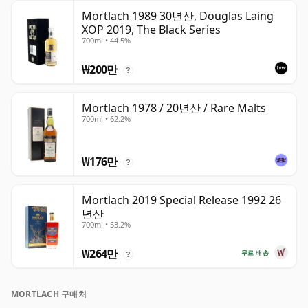
Mortlach 1989 30년산, Douglas Laing
XOP 2019, The Black Series
700ml • 44.5%
₩200만
?
Mortlach 1978 / 20년산 / Rare Malts
700ml • 62.2%
₩176만
?
Mortlach 2019 Special Release 1992 26
년산
700ml • 53.2%
₩264만
무료 배송
?
MORTLACH 구매처