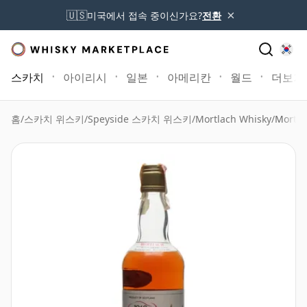
×
🇺🇸
미국에서 접속 중이신가요?
전환
스카치
아이리시
일본
아메리칸
월드
더보기
홈
/
스카치 위스키
/
Speyside 스카치 위스키
/
Mortlach Whisky
/
Mortla