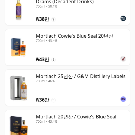
Drams (Decadent Drinks)
700ml • 50.1%
₩38만
?
Mortlach Cowie's Blue Seal 20년산
700ml • 43.4%
₩43만
?
Mortlach 25년산 / G&M Distillery Labels
700ml • 46%
₩36만
?
Mortlach 20년산 / Cowie's Blue Seal
700ml • 43.4%