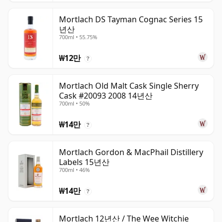
Mortlach DS Tayman Cognac Series 15
년산
700ml • 55.75%
₩12만
?
Mortlach Old Malt Cask Single Sherry
Cask #20093 2008 14년산
700ml • 50%
₩14만
?
Mortlach Gordon & MacPhail Distillery
Labels 15년산
700ml • 46%
₩14만
?
Mortlach 12년산 / The Wee Witchie