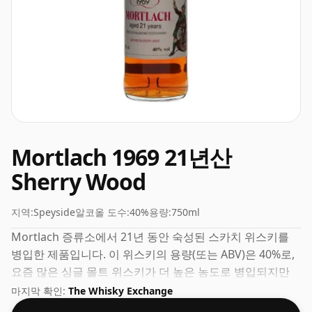
Mortlach 1969 21년산
Sherry Wood
지역:
Speyside
알코올 도수:
40%
용량:
750ml
Mortlach 증류소에서 21년 동안 숙성된 스카치 위스키를
병입한 제품입니다. 이 위스키의 용량(또는 ABV)은 40%로,
요즘 많은 싱글 몰트 위스키가 더 높은 농도로 병입되지만
이는 블렌디드 스카치 위스키에서 일반적입니다. 병 크기는
마지막 확인:
The Whisky Exchange
75cl입니다.