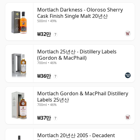
Mortlach Darkness - Oloroso Sherry
Cask Finish Single Malt 20년산
500ml • 49%
₩32만
?
Mortlach 25년산 - Distillery Labels
(Gordon & MacPhail)
700ml • 46%
₩36만
?
Mortlach Gordon & MacPhail Distillery
Labels 25년산
700ml • 46%
₩37만
?
Mortlach 20년산 2005 - Decadent