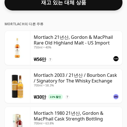
재고 있는 대체 상품
MORTLACH의 다른 주류
Mortlach 21년산, Gordon & MacPhail
Rare Old Highland Malt - US Import
750ml • 40%
₩56만
?
Mortlach 2003 / 21년산 / Bourbon Cask
/ Signatory for The Whisky Exchange
700ml • 58.3%
₩30만
22% 할인
?
Mortlach 1980 21년산, Gordon &
MacPhail Cask Strength Bottling
700ml • 63.8%