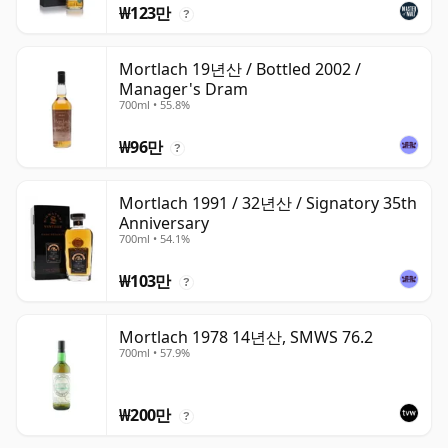
₩123만
?
Mortlach 19년산 / Bottled 2002 /
Manager's Dram
700ml • 55.8%
₩96만
?
Mortlach 1991 / 32년산 / Signatory 35th
Anniversary
700ml • 54.1%
₩103만
?
Mortlach 1978 14년산, SMWS 76.2
700ml • 57.9%
₩200만
?