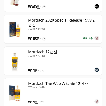
₩360만
?
Mortlach 2020 Special Release 1999 21
년산
700ml • 56.9%
₩108만
무료 배송
?
Mortlach 12년산
700ml • 43.4%
₩11만
?
Mortlach The Wee Witchie 12년산
700ml • 43.4%
₩11만
?