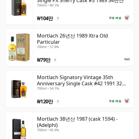
Single PX Sherry Cask #3 1989 34년산
700ml • 40.1%
₩104만
무료 배송
?
Mortlach 26년산 1989 Xtra Old
Particular
700ml • 57.8%
₩79만
?
Mortlach Signatory Vintage 35th
Anniversary Single Cask #42 1991 32년
700ml • 54.1%
산
₩120만
무료 배송
?
Mortlach 38년산 1987 (cask 1594) -
(Adelphi)
700ml • 45.9%