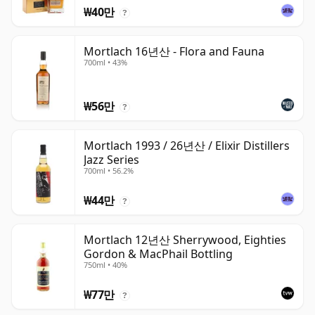
₩40만
?
Mortlach 16년산 - Flora and Fauna
700ml • 43%
₩56만
?
Mortlach 1993 / 26년산 / Elixir Distillers
Jazz Series
700ml • 56.2%
₩44만
?
Mortlach 12년산 Sherrywood, Eighties
Gordon & MacPhail Bottling
750ml • 40%
₩77만
?