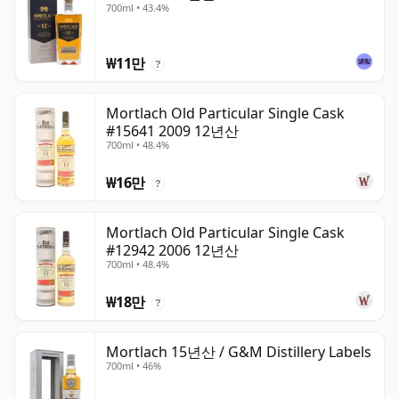
700ml • 43.4%
₩11만
?
Mortlach Old Particular Single Cask
#15641 2009 12년산
700ml • 48.4%
₩16만
?
Mortlach Old Particular Single Cask
#12942 2006 12년산
700ml • 48.4%
₩18만
?
Mortlach 15년산 / G&M Distillery Labels
700ml • 46%