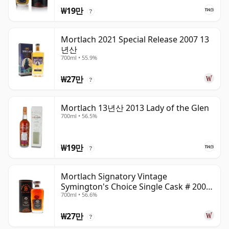
₩19만
?
Mortlach 2021 Special Release 2007 13
년산
700ml • 55.9%
₩27만
?
Mortlach 13년산 2013 Lady of the Glen
700ml • 56.5%
₩19만
?
Mortlach Signatory Vintage
Symington's Choice Single Cask # 2007
700ml • 56.6%
17년산
₩27만
?