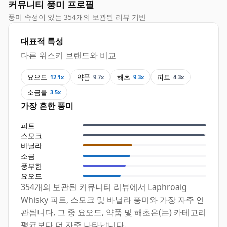
커뮤니티 풍미 프로필
풍미 속성이 있는 354개의 보관된 리뷰 기반
대표적 특성
다른 위스키 브랜드와 비교
요오드
약품
해초
피트
12.1x
9.7x
9.3x
4.3x
소금물
3.5x
가장 흔한 풍미
피트
스모크
바닐라
소금
풍부한
요오드
354개의 보관된 커뮤니티 리뷰에서 Laphroaig
Whisky 피트, 스모크 및 바닐라 풍미와 가장 자주 연
관됩니다, 그 중 요오드, 약품 및 해초은(는) 카테고리
평균보다 더 자주 나타납니다.