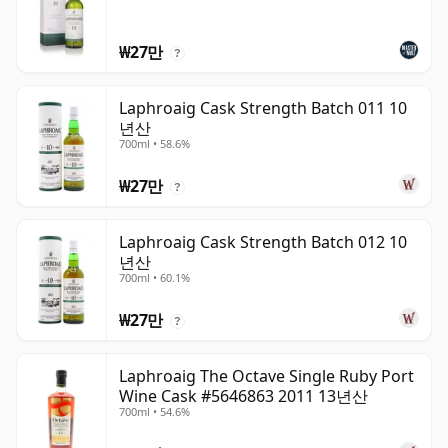
₩27만
?
Laphroaig Cask Strength Batch 011 10
년산
700ml • 58.6%
₩27만
?
Laphroaig Cask Strength Batch 012 10
년산
700ml • 60.1%
₩27만
?
Laphroaig The Octave Single Ruby Port
Wine Cask #5646863 2011 13년산
700ml • 54.6%