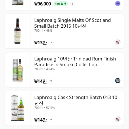
₩96,000
18% 할인
?
Laphroaig Single Malts Of Scotland
Small Batch 2015 10년산
700ml • 48%
₩13만
?
Laphroaig 10년산 Trinidad Rum Finish
Paradise in Smoke Collection
700ml • 48.4%
₩14만
?
Laphroaig Cask Strength Batch 013 10
년산
700ml • 57.9%
₩14만
?