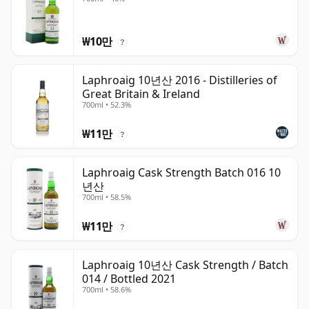
₩10만
?
Laphroaig 10년산 2016 - Distilleries of
Great Britain & Ireland
700ml • 52.3%
₩11만
?
Laphroaig Cask Strength Batch 016 10
년산
700ml • 58.5%
₩11만
?
Laphroaig 10년산 Cask Strength / Batch
014 / Bottled 2021
700ml • 58.6%