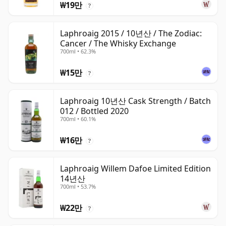
₩19만
?
Laphroaig 2015 / 10년산 / The Zodiac:
Cancer / The Whisky Exchange
700ml • 62.3%
₩15만
?
Laphroaig 10년산 Cask Strength / Batch
012 / Bottled 2020
700ml • 60.1%
₩16만
?
Laphroaig Willem Dafoe Limited Edition
14년산
700ml • 53.7%
₩22만
?