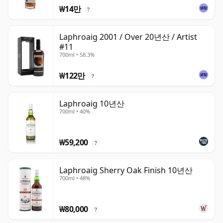
₩14만
?
Laphroaig 2001 / Over 20년산 / Artist
#11
700ml • 58.3%
₩122만
?
Laphroaig 10년산
700ml • 40%
₩59,200
?
Laphroaig Sherry Oak Finish 10년산
700ml • 48%
₩80,000
?