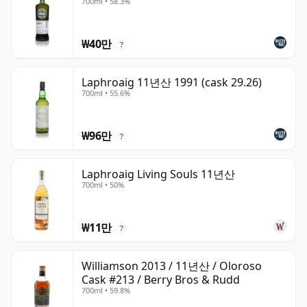
700ml • 58.3%
₩40만
?
Laphroaig 11년산 1991 (cask 29.26)
700ml • 55.6%
₩96만
?
Laphroaig Living Souls 11년산
700ml • 50%
₩11만
?
Williamson 2013 / 11년산 / Oloroso
Cask #213 / Berry Bros & Rudd
700ml • 59.8%