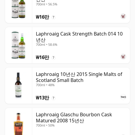
700ml • 56.5%
₩16만
?
Laphroaig Cask Strength Batch 014 10
년산
700ml • 58.6%
₩16만
?
Laphroaig 10년산 2015 Single Malts of
Scotland Small Batch
700ml • 48%
₩13만
?
Laphroaig Glaschu Bourbon Cask
Matured 2008 15년산
700ml • 50%