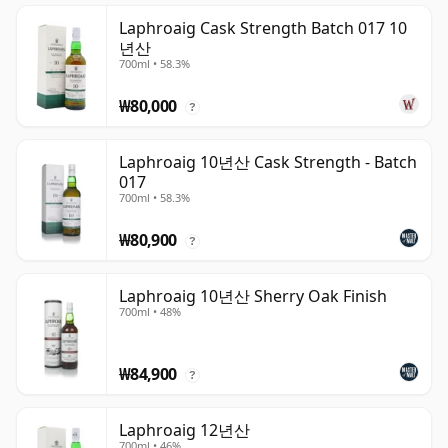
Laphroaig Cask Strength Batch 017 10
년산
700ml • 58.3%
₩80,000
?
Laphroaig 10년산 Cask Strength - Batch
017
700ml • 58.3%
₩80,900
?
Laphroaig 10년산 Sherry Oak Finish
700ml • 48%
₩84,900
?
Laphroaig 12년산
700ml • 46%