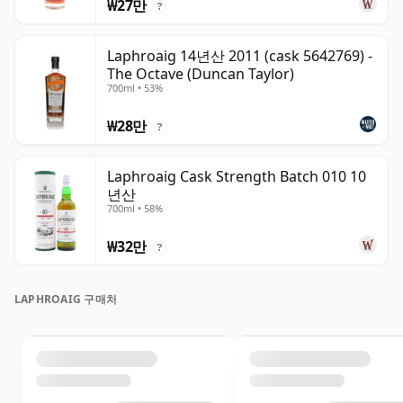
₩27만
?
Laphroaig 14년산 2011 (cask 5642769) -
The Octave (Duncan Taylor)
700ml • 53%
₩28만
?
Laphroaig Cask Strength Batch 010 10
년산
700ml • 58%
₩32만
?
LAPHROAIG 구매처