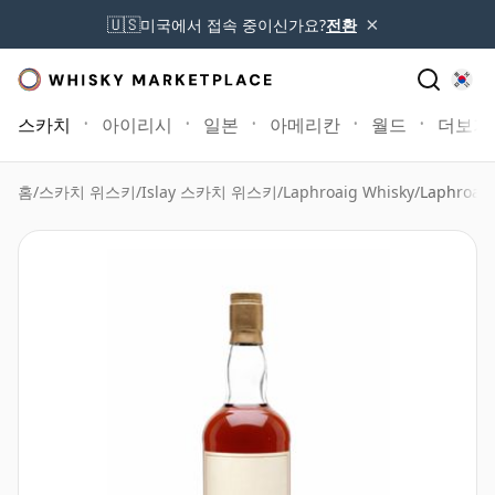
×
🇺🇸
미국에서 접속 중이신가요?
전환
스카치
아이리시
일본
아메리칸
월드
더보기
홈
/
스카치 위스키
/
Islay 스카치 위스키
/
Laphroaig Whisky
/
Laphroaig