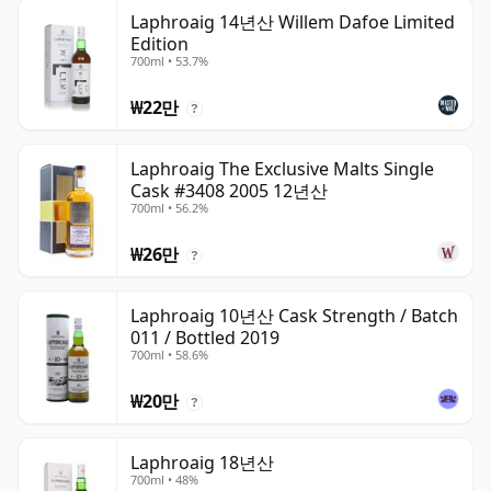
Laphroaig 14년산 Willem Dafoe Limited
Edition
700ml • 53.7%
₩22만
?
Laphroaig The Exclusive Malts Single
Cask #3408 2005 12년산
700ml • 56.2%
₩26만
?
Laphroaig 10년산 Cask Strength / Batch
011 / Bottled 2019
700ml • 58.6%
₩20만
?
Laphroaig 18년산
700ml • 48%