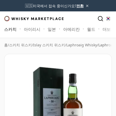
×
🇺🇸
미국에서 접속 중이신가요?
전환
스카치
아이리시
일본
아메리칸
월드
더보기
홈
/
스카치 위스키
/
Islay 스카치 위스키
/
Laphroaig Whisky
/
Laphroai