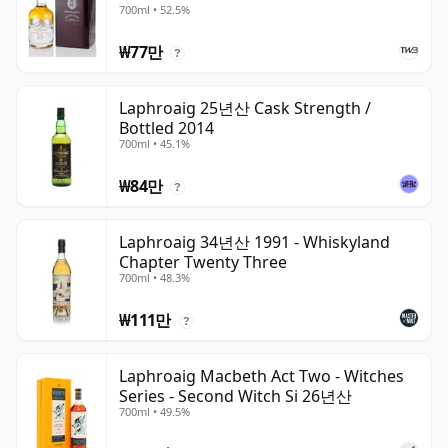
700ml • 52.5%
₩77만
?
Laphroaig 25년산 Cask Strength /
Bottled 2014
700ml • 45.1%
₩84만
?
Laphroaig 34년산 1991 - Whiskyland
Chapter Twenty Three
700ml • 48.3%
₩111만
?
Laphroaig Macbeth Act Two - Witches
Series - Second Witch Si 26년산
700ml • 49.5%