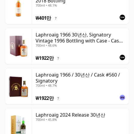
2018 Bottling
700ml • 48.1%
₩401만
?
Laphroaig 1966 30년산, Signatory
Vintage 1996 Bottling with Case - Cask
700ml • 48.6%
#559
₩1922만
?
Laphroaig 1966 / 30년산 / Cask #560 /
Signatory
700ml • 48.7%
₩1922만
?
Laphroaig 2024 Release 30년산
700ml • 45.8%