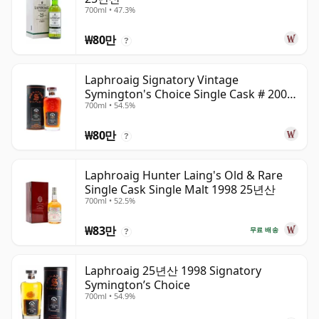
700ml • 47.3%
₩80만
?
Laphroaig Signatory Vintage
Symington's Choice Single Cask # 2000
700ml • 54.5%
25년산
₩80만
?
Laphroaig Hunter Laing's Old & Rare
Single Cask Single Malt 1998 25년산
700ml • 52.5%
₩83만
무료 배송
?
Laphroaig 25년산 1998 Signatory
Symington’s Choice
700ml • 54.9%