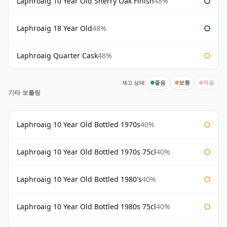
Laphroaig 10 Year Old Sherry Oak Finish
48%
Laphroaig 18 Year Old
48%
Laphroaig Quarter Cask
48%
재고 상태:
좋음
보통
적음
기타 보틀링
Laphroaig 10 Year Old Bottled 1970s
40%
Laphroaig 10 Year Old Bottled 1970s 75cl
40%
Laphroaig 10 Year Old Bottled 1980's
40%
Laphroaig 10 Year Old Bottled 1980s 75cl
40%