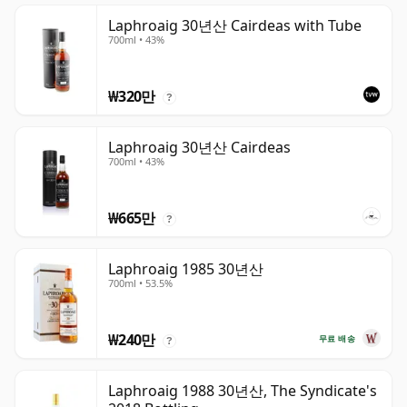
Laphroaig 30년산 Cairdeas with Tube
700ml • 43%
₩320만
?
Laphroaig 30년산 Cairdeas
700ml • 43%
₩665만
?
Laphroaig 1985 30년산
700ml • 53.5%
₩240만
무료 배송
?
Laphroaig 1988 30년산, The Syndicate's