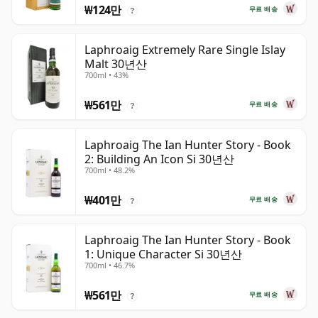
₩124만
무료 배송
?
Laphroaig Extremely Rare Single Islay
Malt 30년산
700ml • 43%
₩561만
무료 배송
?
Laphroaig The Ian Hunter Story - Book
2: Building An Icon Si 30년산
700ml • 48.2%
₩401만
무료 배송
?
Laphroaig The Ian Hunter Story - Book
1: Unique Character Si 30년산
700ml • 46.7%
₩561만
무료 배송
?