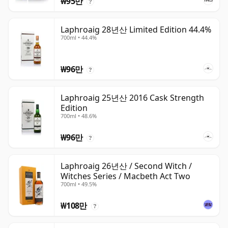
₩95만
?
Laphroaig 28년산 Limited Edition 44.4%
700ml • 44.4%
₩96만
?
Laphroaig 25년산 2016 Cask Strength
Edition
700ml • 48.6%
₩96만
?
Laphroaig 26년산 / Second Witch /
Witches Series / Macbeth Act Two
700ml • 49.5%
₩108만
?