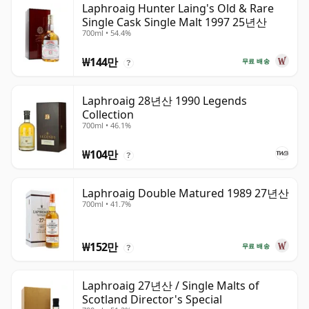
Laphroaig Hunter Laing's Old & Rare
Single Cask Single Malt 1997 25년산
700ml • 54.4%
₩144만
무료 배송
?
Laphroaig 28년산 1990 Legends
Collection
700ml • 46.1%
₩104만
?
Laphroaig Double Matured 1989 27년산
700ml • 41.7%
₩152만
무료 배송
?
Laphroaig 27년산 / Single Malts of
Scotland Director's Special