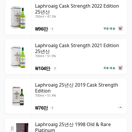
Laphroaig Cask Strength 2022 Edition
25년산
700ml • 47.3%
₩96만
무료 배송
?
Laphroaig Cask Strength 2021 Edition
25년산
700ml • 51.9%
₩104만
무료 배송
?
Laphroaig 25년산 2019 Cask Strength
Edition
700ml • 51.4%
₩76만
?
Laphroaig 25년산 1998 Old & Rare
Platinum