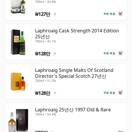
700ml • 43.8%
₩127만
무료 배송
?
Laphroaig Cask Strength 2014 Edition
25년산
700ml • 45.1%
₩128만
무료 배송
?
Laphroaig Single Malts Of Scotland
Director's Special Scotch 27년산
700ml • 51.2%
₩128만
무료 배송
?
Laphroaig 25년산 1997 Old & Rare
700ml • 54.4%