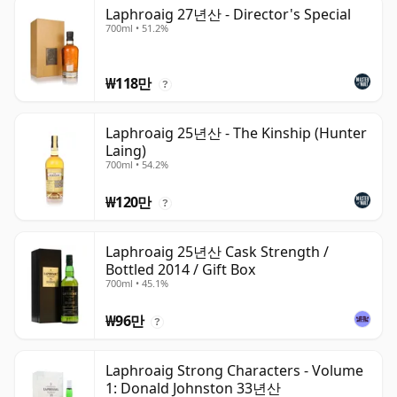
Laphroaig 27년산 - Director's Special
700ml • 51.2%
₩118만
?
Laphroaig 25년산 - The Kinship (Hunter
Laing)
700ml • 54.2%
₩120만
?
Laphroaig 25년산 Cask Strength /
Bottled 2014 / Gift Box
700ml • 45.1%
₩96만
?
Laphroaig Strong Characters - Volume
1: Donald Johnston 33년산