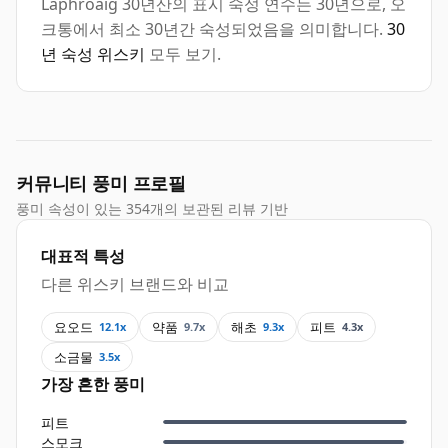
Laphroaig 30년산의 표시 숙성 연수는 30년으로, 오
크통에서 최소 30년간 숙성되었음을 의미합니다.
30
년 숙성 위스키
모두 보기.
커뮤니티 풍미 프로필
풍미 속성이 있는 354개의 보관된 리뷰 기반
대표적 특성
다른 위스키 브랜드와 비교
요오드
약품
해초
피트
12.1x
9.7x
9.3x
4.3x
소금물
3.5x
가장 흔한 풍미
피트
스모크