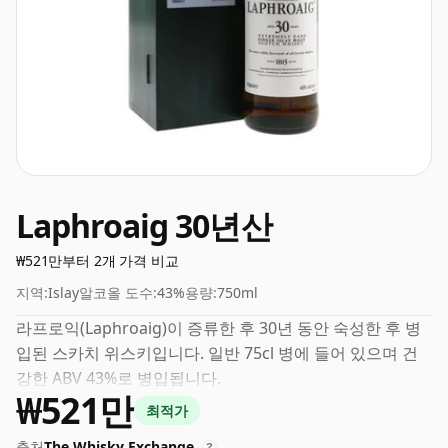
Laphroaig 30년산
₩521만부터 2개 가격 비교
지역:
Islay
알코올 도수:
43%
용량:
750ml
라프로익(Laphroaig)이 증류한 후 30년 동안 숙성한 후 병
입된 스카치 위스키입니다. 일반 75cl 병에 들어 있으며 건
강한 ABV 43%로 병입됩니다.
₩521만
최적가
출처
The Whisky Exchange
?