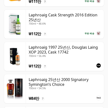
₩111만
무료 배송
?
Laphroaig Cask Strength 2016 Edition
25년산
700ml • 48.6%
₩112만
무료 배송
?
Laphroaig 1997 25년산, Douglas Laing
XOP 2023, Cask 17742
700ml • 56.4%
₩112만
?
Laphroaig 25년산 2000 Signatory
Symington’s Choice
700ml • 54.5%
₩84만
?