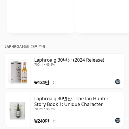
LAPHROAIG의 다른 주류
Laphroaig 30년산 (2024 Release)
700ml • 45.8%
₩124만
?
Laphroaig 30년산 - The Ian Hunter
Story Book 1: Unique Character
700ml • 46.7%
₩240만
?