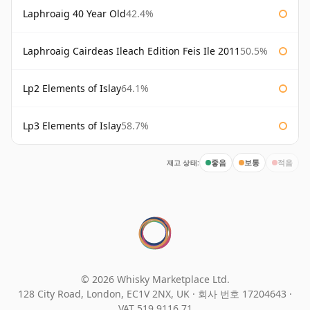
Laphroaig 40 Year Old
42.4%
Laphroaig Cairdeas Ileach Edition Feis Ile 2011
50.5%
Lp2 Elements of Islay
64.1%
Lp3 Elements of Islay
58.7%
재고 상태:
좋음
보통
적음
© 2026 Whisky Marketplace Ltd.
128 City Road, London, EC1V 2NX, UK ·
회사 번호 17204643
·
VAT 519 9116 71