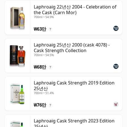
Laphroaig 22년산 2004 - Celebration of
the Cask (Carn Mor)
700ml • 54.9%
₩63만
?
Laphroaig 25년산 2000 (cask 4078) -
Cask Strength Collection
700ml • 54.5%
₩68만
?
Laphroaig Cask Strength 2019 Edition
25년산
700ml • 51.4%
₩76만
?
Laphroaig Cask Strength 2023 Edition
25년산