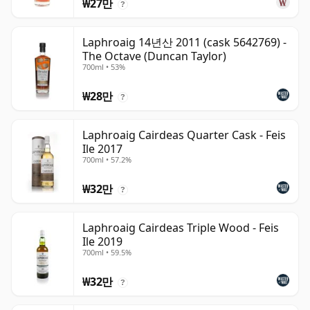
₩27만
?
Laphroaig 14년산 2011 (cask 5642769) -
The Octave (Duncan Taylor)
700ml • 53%
₩28만
?
Laphroaig Cairdeas Quarter Cask - Feis
Ile 2017
700ml • 57.2%
₩32만
?
Laphroaig Cairdeas Triple Wood - Feis
Ile 2019
700ml • 59.5%
₩32만
?