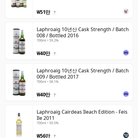
₩51만
?
Laphroaig 10년산 Cask Strength / Batch
008 / Bottled 2016
700ml • 59.2%
₩40만
?
Laphroaig 10년산 Cask Strength / Batch
009 / Bottled 2017
700ml • 58.1%
₩40만
?
Laphroaig Cairdeas Ileach Edition - Feis
Ile 2011
700ml • 50.5%
₩56만
?