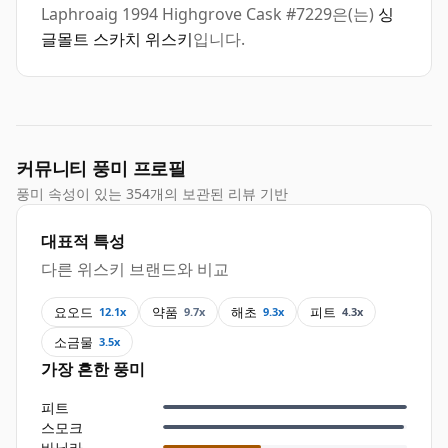
Laphroaig 1994 Highgrove Cask #7229은(는)
싱
글몰트 스카치 위스키
입니다.
커뮤니티 풍미 프로필
풍미 속성이 있는 354개의 보관된 리뷰 기반
대표적 특성
다른 위스키 브랜드와 비교
요오드
약품
해초
피트
12.1x
9.7x
9.3x
4.3x
소금물
3.5x
가장 흔한 풍미
피트
스모크
바닐라