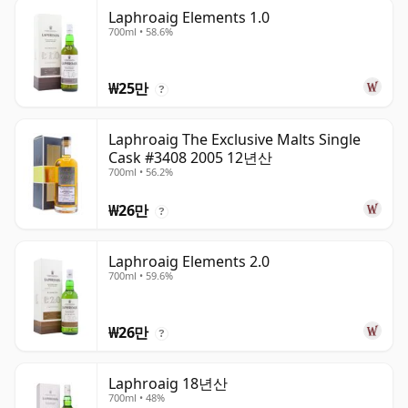
Laphroaig Elements 1.0
700ml • 58.6%
₩25만
?
Laphroaig The Exclusive Malts Single
Cask #3408 2005 12년산
700ml • 56.2%
₩26만
?
Laphroaig Elements 2.0
700ml • 59.6%
₩26만
?
Laphroaig 18년산
700ml • 48%