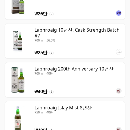
₩26만
?
Laphroaig 10년산, Cask Strength Batch
#7
700ml • 56.3%
₩25만
?
Laphroaig 200th Anniversary 10년산
700ml • 40%
₩40만
?
Laphroaig Islay Mist 8년산
750ml • 40%