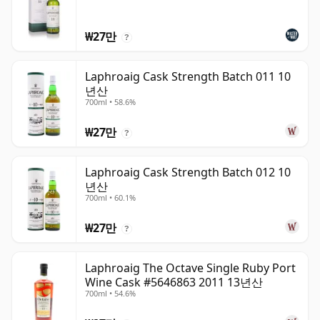
₩27만
?
Laphroaig Cask Strength Batch 011 10
년산
700ml • 58.6%
₩27만
?
Laphroaig Cask Strength Batch 012 10
년산
700ml • 60.1%
₩27만
?
Laphroaig The Octave Single Ruby Port
Wine Cask #5646863 2011 13년산
700ml • 54.6%