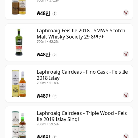
700ml • 57.2%
₩48만
?
Laphroaig Feis Ile 2018 - SMWS Scotch
Malt Whisky Society 29 8년산
700ml • 62.2%
₩48만
?
Laphroaig Cairdeas - Fino Cask - Feis Ile
2018 Islay
700ml • 51.8%
₩48만
?
Laphroaig Cairdeas - Triple Wood - Feis
Ile 2019 Islay Singl
700ml • 59.5%
₩48만
?