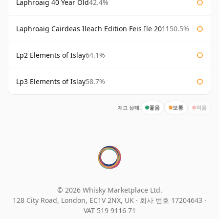
Laphroaig 40 Year Old
42.4%
Laphroaig Cairdeas Ileach Edition Feis Ile 2011
50.5%
Lp2 Elements of Islay
64.1%
Lp3 Elements of Islay
58.7%
재고 상태:
좋음
보통
적음
© 2026 Whisky Marketplace Ltd.
128 City Road, London, EC1V 2NX, UK ·
회사 번호 17204643
·
VAT 519 9116 71