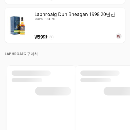
Laphroaig Dun Bheagan 1998 20년산
700ml • 54.9%
₩59만
?
LAPHROAIG 구매처