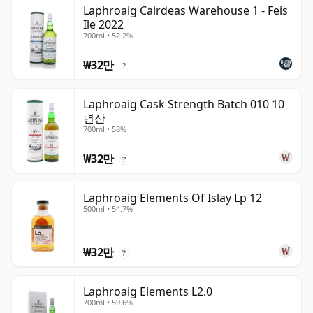
Laphroaig Cairdeas Warehouse 1 - Feis
Ile 2022
700ml • 52.2%
₩32만
?
Laphroaig Cask Strength Batch 010 10
년산
700ml • 58%
₩32만
?
Laphroaig Elements Of Islay Lp 12
500ml • 54.7%
₩32만
?
Laphroaig Elements L2.0
700ml • 59.6%