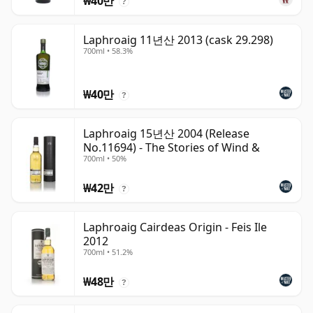
₩40만
?
Laphroaig 11년산 2013 (cask 29.298)
700ml • 58.3%
₩40만
?
Laphroaig 15년산 2004 (Release
No.11694) - The Stories of Wind &
700ml • 50%
₩42만
?
Laphroaig Cairdeas Origin - Feis Ile
2012
700ml • 51.2%
₩48만
?