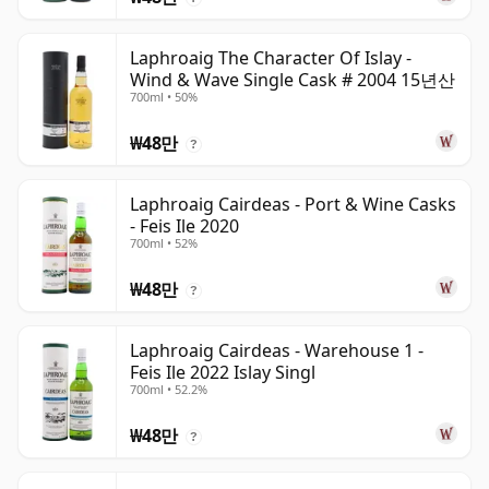
Laphroaig The Character Of Islay -
Wind & Wave Single Cask # 2004 15년산
700ml • 50%
₩48만
?
Laphroaig Cairdeas - Port & Wine Casks
- Feis Ile 2020
700ml • 52%
₩48만
?
Laphroaig Cairdeas - Warehouse 1 -
Feis Ile 2022 Islay Singl
700ml • 52.2%
₩48만
?