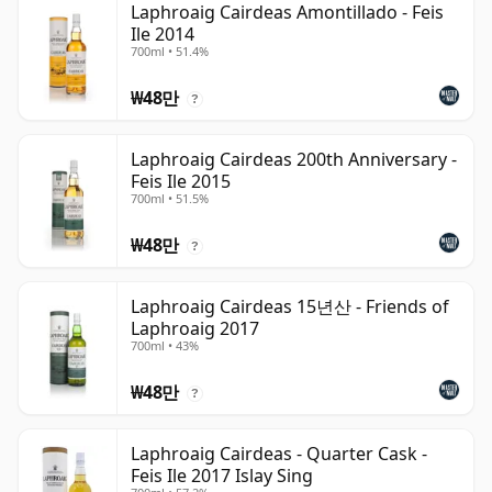
Laphroaig Cairdeas Amontillado - Feis
Ile 2014
700ml • 51.4%
₩48만
?
Laphroaig Cairdeas 200th Anniversary -
Feis Ile 2015
700ml • 51.5%
₩48만
?
Laphroaig Cairdeas 15년산 - Friends of
Laphroaig 2017
700ml • 43%
₩48만
?
Laphroaig Cairdeas - Quarter Cask -
Feis Ile 2017 Islay Sing