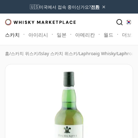
×
🇺🇸
미국에서 접속 중이신가요?
전환
스카치
아이리시
일본
아메리칸
월드
더보기
홈
/
스카치 위스키
/
Islay 스카치 위스키
/
Laphroaig Whisky
/
Laphroaig