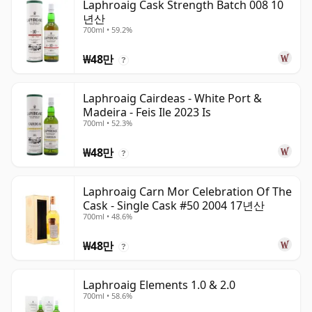
Laphroaig Cask Strength Batch 008 10
년산
700ml • 59.2%
₩48만
?
Laphroaig Cairdeas - White Port &
Madeira - Feis Ile 2023 Is
700ml • 52.3%
₩48만
?
Laphroaig Carn Mor Celebration Of The
Cask - Single Cask #50 2004 17년산
700ml • 48.6%
₩48만
?
Laphroaig Elements 1.0 & 2.0
700ml • 58.6%