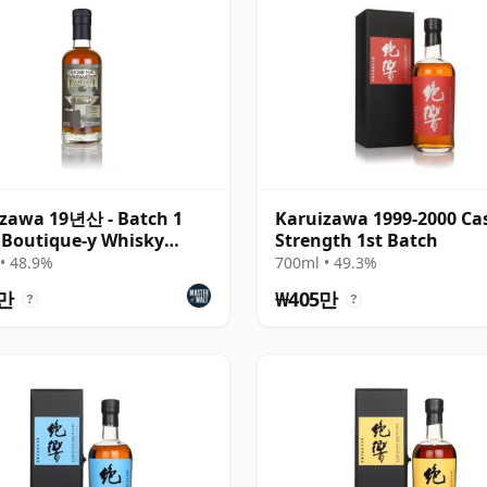
zawa 19년산 - Batch 1
Karuizawa 1999-2000 Ca
 Boutique-y Whisky
Strength 1st Batch
any)
• 48.9%
700ml • 49.3%
4만
₩405만
?
?