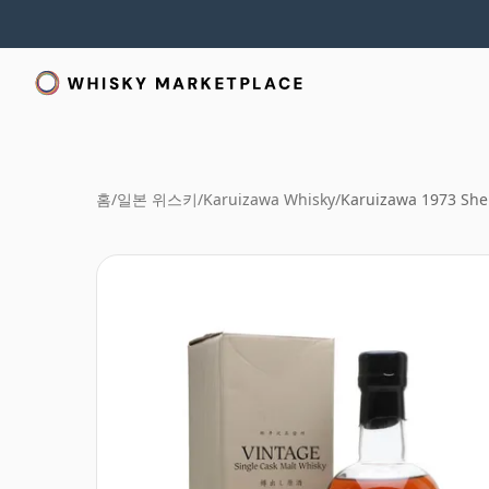
홈
/
일본 위스키
/
Karuizawa Whisky
/
Karuizawa 1973 She