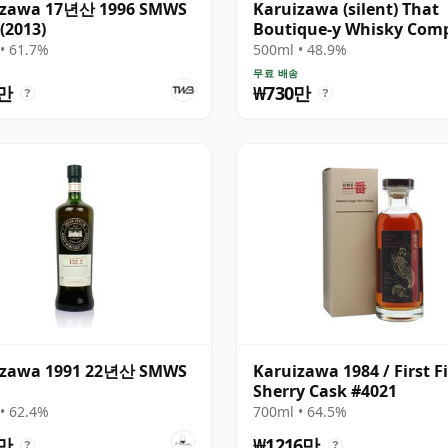
izawa 17년산 1996 SMWS
Karuizawa (silent) That
 (2013)
Boutique-y Whisky Com
Batch #1 Single Mal 19
• 61.7%
500ml • 48.9%
무료 배송
0만
₩730만
?
?
izawa 1991 22년산 SMWS
Karuizawa 1984 / First Fi
Sherry Cask #4021
• 62.4%
700ml • 64.5%
3만
₩1216만
?
?