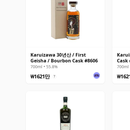
Karuizawa 30년산 / First
Karui
Geisha / Bourbon Cask #8606
Cask 
700ml • 55.8%
700ml 
₩1621만
₩162
?