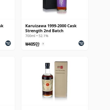
sk
Karuizawa 1999-2000 Cask
Strength 2nd Batch
700ml • 52.1%
₩405만
?