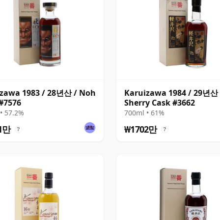
zawa 1983 / 28년산 / Noh
Karuizawa 1984 / 29년산 
#7576
Sherry Cask #3662
• 57.2%
700ml • 61%
1만
₩1702만
?
?