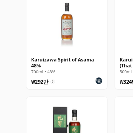
Karuizawa Spirit of Asama
Karui
48%
(That
Comp
700ml • 48%
500ml 
₩292만
₩32
?