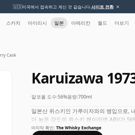
×
🇺🇸
미국에서 접속하고 계신 것 같습니다.
사이트 전환
스카치
아이리시
일본
아메리칸
월드
더보기
rry Cask
Karuizawa 1973
알코올 도수:
56%
용량:
700ml
일본산 위스키인 가루이자와의 병입으로, 
더 높은 강도의 위스키 팬이라면 ABV가 5
마지막 확인:
The Whisky Exchange