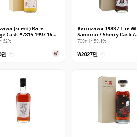
zawa (silent) Rare
Karuizawa 1983 / The W
ge Cask #7815 1997 16년
Samurai / Sherry Cask /
Bottled 2014
• 62%
700ml • 59.1%
송
0만
₩2027만
?
?