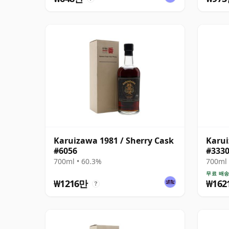
Karuizawa 1981 / Sherry Cask
Karui
#6056
#333
700ml • 60.3%
700ml 
무료 배
₩1216만
₩162
?