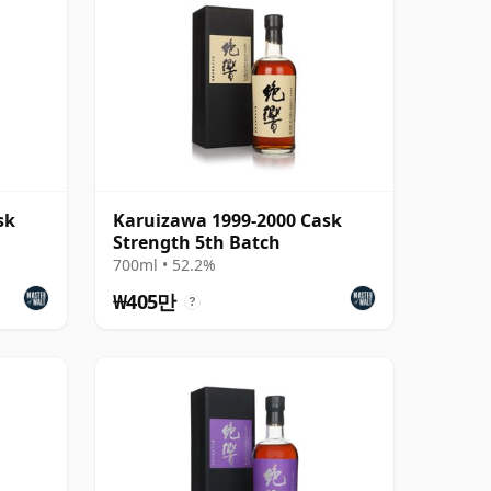
sk
Karuizawa 1999-2000 Cask
Strength 5th Batch
700ml • 52.2%
₩405만
?