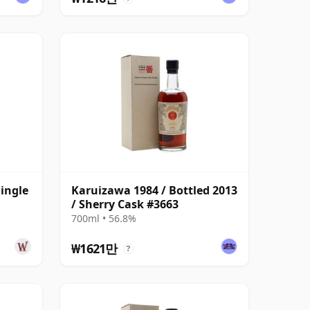
Single
Karuizawa 1984 / Bottled 2013
/ Sherry Cask #3663
700ml • 56.8%
₩1621만
?