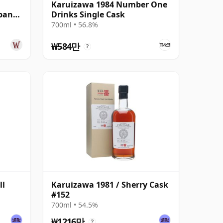
Karuizawa 1984 Number One
pany
Drinks Single Cask
년산
700ml • 56.8%
₩584만
?
ll
Karuizawa 1981 / Sherry Cask
#152
700ml • 54.5%
₩1216만
?