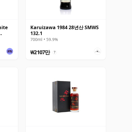
hite
Karuizawa 1984 28년산 SMWS
132.1
700ml • 59.9%
₩2107만
?