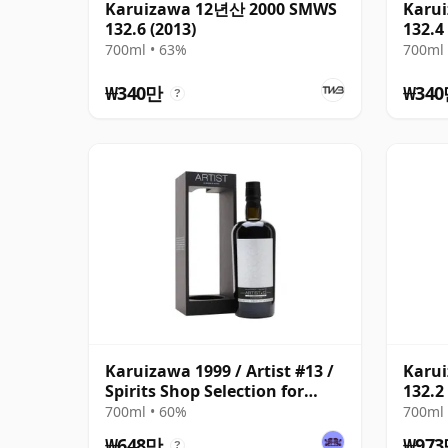
Karuizawa 12년산 2000 SMWS
Karu
132.6 (2013)
132.4
700ml • 63%
700ml 
₩340만
₩34
?
Karuizawa 1999 / Artist #13 /
Karu
Spirits Shop Selection for
132.2
LMDW
700ml • 60%
700ml 
₩648만
₩97
?