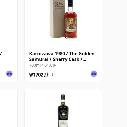
/
Karuizawa 1980 / The Golden
Samurai / Sherry Cask /
Bottled 2015
700ml • 61.6%
₩1702만
?