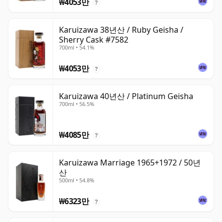
₩4053만
?
Karuizawa 38년산 / Ruby Geisha /
Sherry Cask #7582
700ml • 54.1%
₩4053만
?
Karuizawa 40년산 / Platinum Geisha
700ml • 56.5%
₩4085만
?
Karuizawa Marriage 1965+1972 / 50년
산
500ml • 54.8%
₩6323만
?