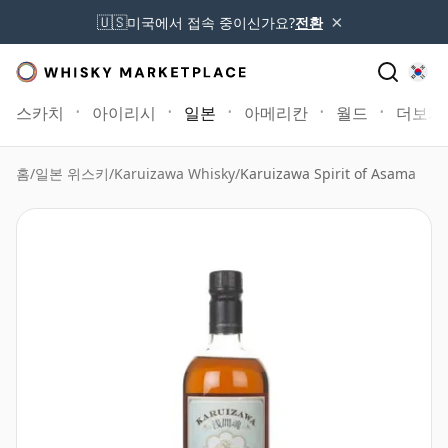
×
🇺🇸
미국에서 접속 중이신가요?
전환
스카치
아이리시
일본
아메리칸
월드
더보기
홈
/
일본 위스키
/
Karuizawa Whisky
/
Karuizawa Spirit of Asama