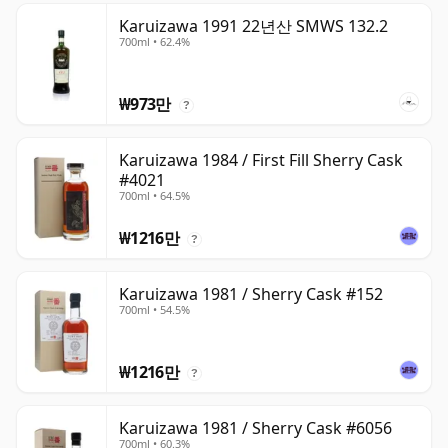
Karuizawa 1991 22년산 SMWS 132.2
700ml • 62.4%
₩973만
?
Karuizawa 1984 / First Fill Sherry Cask
#4021
700ml • 64.5%
₩1216만
?
Karuizawa 1981 / Sherry Cask #152
700ml • 54.5%
₩1216만
?
Karuizawa 1981 / Sherry Cask #6056
700ml • 60.3%