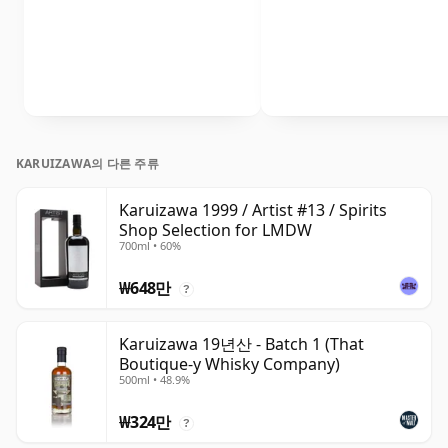
KARUIZAWA의 다른 주류
Karuizawa 1999 / Artist #13 / Spirits
Shop Selection for LMDW
700ml • 60%
₩648만
?
Karuizawa 19년산 - Batch 1 (That
Boutique-y Whisky Company)
500ml • 48.9%
₩324만
?