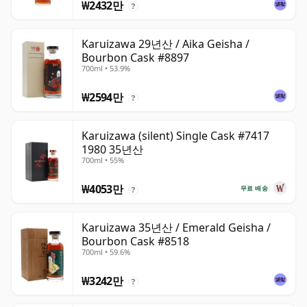
₩2432만
?
Karuizawa 29년산 / Aika Geisha /
Bourbon Cask #8897
700ml • 53.9%
₩2594만
?
Karuizawa (silent) Single Cask #7417
1980 35년산
700ml • 55%
₩4053만
무료 배송
?
Karuizawa 35년산 / Emerald Geisha /
Bourbon Cask #8518
700ml • 59.6%
₩3242만
?