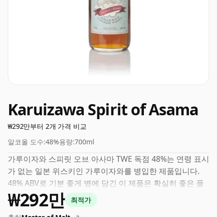
Karuizawa Spirit of Asama
₩292만부터 2개 가격 비교
알코올 도수:
48%
용량:
700ml
가루이자와 스피릿 오브 아사마 TWE 독점 48%는 연령 표시
가 없는 일본 위스키인 가루이자와를 병입한 제품입니다.
48% ABV로 기분 좋게 병에 담긴 이 제품은 확실히 좋은 품
₩292만
질의 물 몇 방울이 있어야 좋은 맛을 낼 수 있습니다.
최적가