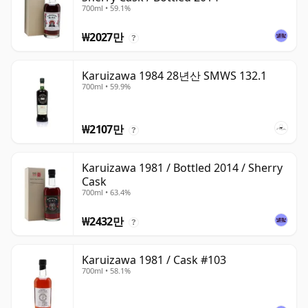
700ml • 59.1%
₩2027만
?
Karuizawa 1984 28년산 SMWS 132.1
700ml • 59.9%
₩2107만
?
Karuizawa 1981 / Bottled 2014 / Sherry
Cask
700ml • 63.4%
₩2432만
?
Karuizawa 1981 / Cask #103
700ml • 58.1%