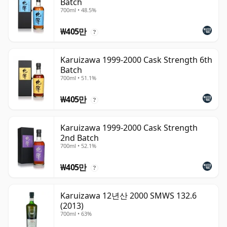
Batch
700ml • 48.5%
₩405만
?
Karuizawa 1999-2000 Cask Strength 6th
Batch
700ml • 51.1%
₩405만
?
Karuizawa 1999-2000 Cask Strength
2nd Batch
700ml • 52.1%
₩405만
?
Karuizawa 12년산 2000 SMWS 132.6
(2013)
700ml • 63%