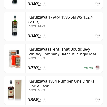
₩340만
?
Karuizawa 17년산 1996 SMWS 132.4
(2013)
700ml • 61.7%
₩340만
?
Karuizawa (silent) That Boutique-y
Whisky Company Batch #1 Single Mal
500ml • 48.9%
19년산
₩730만
무료 배송
?
Karuizawa 1984 Number One Drinks
Single Cask
700ml • 56.8%
₩584만
?