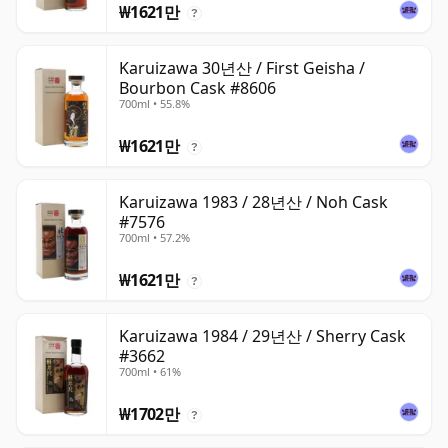
₩1621만
?
Karuizawa 30년산 / First Geisha /
Bourbon Cask #8606
700ml • 55.8%
₩1621만
?
Karuizawa 1983 / 28년산 / Noh Cask
#7576
700ml • 57.2%
₩1621만
?
Karuizawa 1984 / 29년산 / Sherry Cask
#3662
700ml • 61%
₩1702만
?