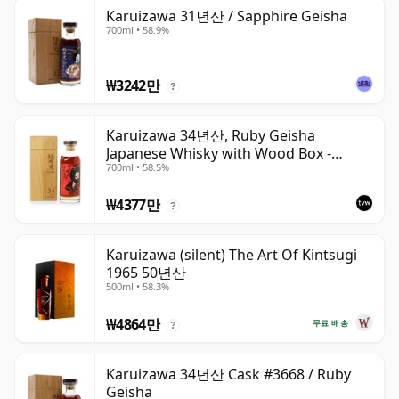
Karuizawa 31년산 / Sapphire Geisha
700ml • 58.9%
₩3242만
?
Karuizawa 34년산, Ruby Geisha
Japanese Whisky with Wood Box -
700ml • 58.5%
Sherry Butt #3668
₩4377만
?
Karuizawa (silent) The Art Of Kintsugi
1965 50년산
500ml • 58.3%
₩4864만
무료 배송
?
Karuizawa 34년산 Cask #3668 / Ruby
Geisha