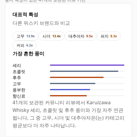
대표적 특성
다른 위스키 브랜드와 비교
고무
시더
대추야자
퍼지
13.9x
13.4x
9.5x
8.3x
커피
6.2x
가장 흔한 풍미
셰리
초콜릿
후추
고무
풍부한
향신료
41개의 보관된 커뮤니티 리뷰에서 Karuizawa
Whisky 셰리, 초콜릿 및 후추 풍미와 가장 자주 연관
됩니다, 그 중 고무, 시더 및 대추야자은(는) 카테고리
평균보다 더 자주 나타납니다.