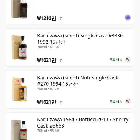
₩1216만
?
Karuizawa (silent) Single Cask #3330
1992 15년산
700ml • 61.5%
₩1621만
무료 배송
?
Karuizawa (silent) Noh Single Cask
#270 1994 15년산
700ml • 62.7%
₩1621만
무료 배송
?
Karuizawa 1984 / Bottled 2013 / Sherry
Cask #3663
700ml • 56.8%