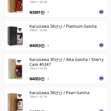
700ml • 58.5%
₩3891만
?
Karuizawa 38년산 / Platinum Geisha
700ml • 59.6%
₩4053만
?
Karuizawa 30년산 / Aika Geisha / Sherry
Cask #5347
700ml • 58.2%
₩4053만
?
Karuizawa 38년산 / Pearl Geisha
700ml • 62.1%