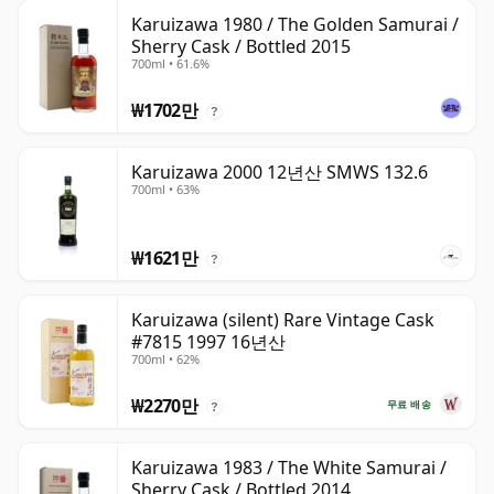
Karuizawa 1980 / The Golden Samurai /
Sherry Cask / Bottled 2015
700ml • 61.6%
₩1702만
?
Karuizawa 2000 12년산 SMWS 132.6
700ml • 63%
₩1621만
?
Karuizawa (silent) Rare Vintage Cask
#7815 1997 16년산
700ml • 62%
₩2270만
무료 배송
?
Karuizawa 1983 / The White Samurai /
Sherry Cask / Bottled 2014