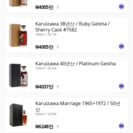
₩4005만
?
Karuizawa 38년산 / Ruby Geisha /
Sherry Cask #7582
700ml • 54.1%
₩4005만
?
Karuizawa 40년산 / Platinum Geisha
700ml • 56.5%
₩4037만
?
Karuizawa Marriage 1965+1972 / 50년
산
500ml • 54.8%
₩6248만
?