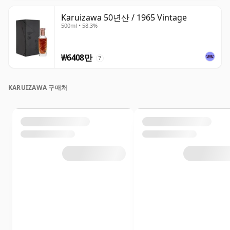
Karuizawa 50년산 / 1965 Vintage
500ml • 58.3%
₩6408만
?
KARUIZAWA 구매처