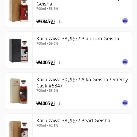
Geisha
700ml • 58.5%
₩3845만
?
Karuizawa 38년산 / Platinum Geisha
700ml • 59.6%
₩4005만
?
Karuizawa 30년산 / Aika Geisha / Sherry
Cask #5347
700ml • 58.2%
₩4005만
?
Karuizawa 38년산 / Pearl Geisha
700ml • 62.1%