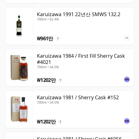
Karuizawa 1991 22년산 SMWS 132.2
700ml • 62.4%
₩961만
?
Karuizawa 1984 / First Fill Sherry Cask
#4021
700ml • 64.5%
₩1202만
?
Karuizawa 1981 / Sherry Cask #152
700ml • 54.5%
₩1202만
?