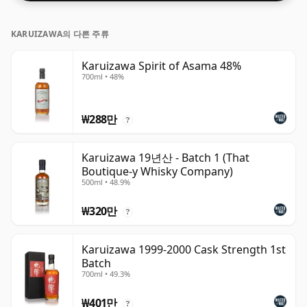
KARUIZAWA의 다른 주류
Karuizawa Spirit of Asama 48%
700ml • 48%
₩288만
?
Karuizawa 19년산 - Batch 1 (That
Boutique-y Whisky Company)
500ml • 48.9%
₩320만
?
Karuizawa 1999-2000 Cask Strength 1st
Batch
700ml • 49.3%
₩401만
?