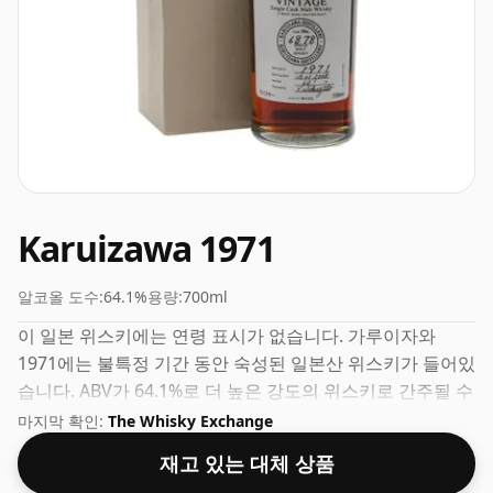
Karuizawa 1971
알코올 도수:
64.1%
용량:
700ml
이 일본 위스키에는 연령 표시가 없습니다. 가루이자와
1971에는 불특정 기간 동안 숙성된 일본산 위스키가 들어있
습니다. ABV가 64.1%로 더 높은 강도의 위스키로 간주될 수
있습니다. 70cl의 일반 병입 크기로 제공됩니다.
마지막 확인:
The Whisky Exchange
재고 있는 대체 상품