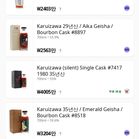
₩2403만
?
Karuizawa 29년산 / Aika Geisha /
Bourbon Cask #8897
700ml • 53.9%
₩2563만
?
Karuizawa (silent) Single Cask #7417
1980 35년산
700ml • 55%
₩4005만
무료 배송
?
Karuizawa 35년산 / Emerald Geisha /
Bourbon Cask #8518
700ml • 59.6%
₩3204만
?