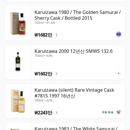
Karuizawa 1980 / The Golden Samurai /
Sherry Cask / Bottled 2015
700ml • 61.6%
₩1682만
?
Karuizawa 2000 12년산 SMWS 132.6
700ml • 63%
₩1602만
?
Karuizawa (silent) Rare Vintage Cask
#7815 1997 16년산
700ml • 62%
₩2243만
무료 배송
?
Karuizawa 1983 / The White Samurai /