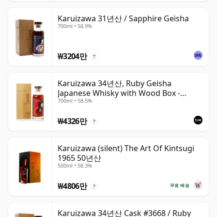
Karuizawa 31년산 / Sapphire Geisha
700ml • 58.9%
₩3204만
?
Karuizawa 34년산, Ruby Geisha
Japanese Whisky with Wood Box -
700ml • 58.5%
Sherry Butt #3668
₩4326만
?
Karuizawa (silent) The Art Of Kintsugi
1965 50년산
500ml • 58.3%
₩4806만
무료 배송
?
Karuizawa 34년산 Cask #3668 / Ruby