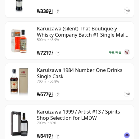
₩336만
?
Karuizawa (silent) That Boutique-y
Whisky Company Batch #1 Single Mal
500ml • 48.9%
19년산
₩721만
무료 배송
?
Karuizawa 1984 Number One Drinks
Single Cask
700ml • 56.8%
₩577만
?
Karuizawa 1999 / Artist #13 / Spirits
Shop Selection for LMDW
700ml • 60%
₩641만
?