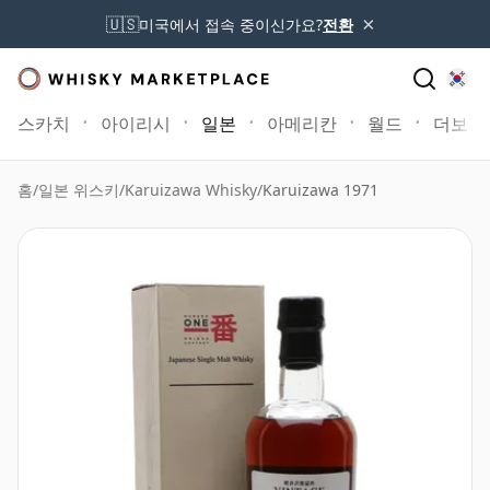
×
🇺🇸
미국에서 접속 중이신가요?
전환
스카치
아이리시
일본
아메리칸
월드
더보기
홈
/
일본 위스키
/
Karuizawa Whisky
/
Karuizawa 1971