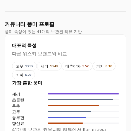
커뮤니티 풍미 프로필
풍미 속성이 있는 41개의 보관된 리뷰 기반
대표적 특성
다른 위스키 브랜드와 비교
고무
시더
대추야자
퍼지
13.9x
13.4x
9.5x
8.3x
커피
6.2x
가장 흔한 풍미
셰리
초콜릿
후추
고무
풍부한
향신료
41개의 보관된 커뮤니티 리뷰에서 Karuizawa