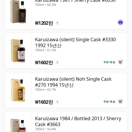
Karuizawa 1981 / Sherry Cask #6056
700ml • 60.3%
₩1202만
?
Karuizawa (silent) Single Cask #3330
1992 15년산
700ml • 61.5%
₩1602만
무료 배송
?
Karuizawa (silent) Noh Single Cask
#270 1994 15년산
700ml • 62.7%
₩1602만
무료 배송
?
Karuizawa 1984 / Bottled 2013 / Sherry
Cask #3663
700ml • 56.8%