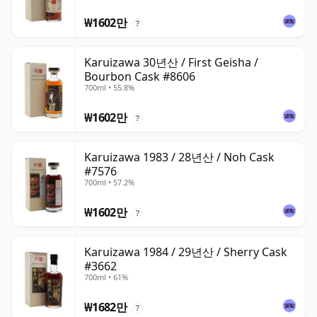
₩1602만
?
Karuizawa 30년산 / First Geisha /
Bourbon Cask #8606
700ml • 55.8%
₩1602만
?
Karuizawa 1983 / 28년산 / Noh Cask
#7576
700ml • 57.2%
₩1602만
?
Karuizawa 1984 / 29년산 / Sherry Cask
#3662
700ml • 61%
₩1682만
?