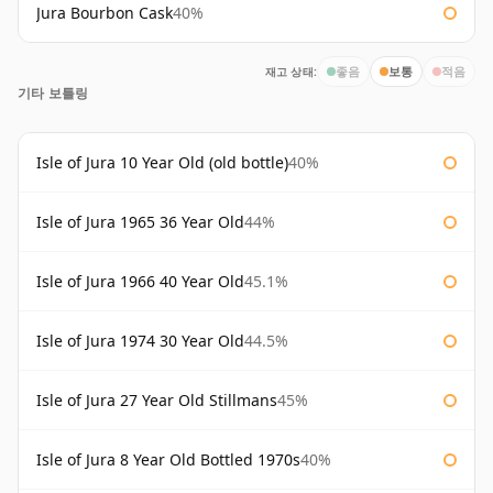
Jura Bourbon Cask
40%
재고 상태:
좋음
보통
적음
기타 보틀링
Isle of Jura 10 Year Old (old bottle)
40%
Isle of Jura 1965 36 Year Old
44%
Isle of Jura 1966 40 Year Old
45.1%
Isle of Jura 1974 30 Year Old
44.5%
Isle of Jura 27 Year Old Stillmans
45%
Isle of Jura 8 Year Old Bottled 1970s
40%