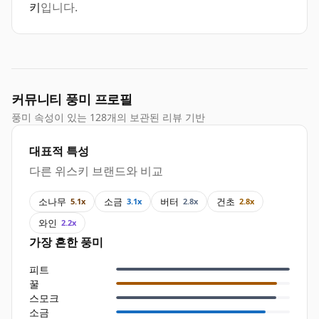
키
입니다.
커뮤니티 풍미 프로필
풍미 속성이 있는 128개의 보관된 리뷰 기반
대표적 특성
다른 위스키 브랜드와 비교
소나무
소금
버터
건초
5.1x
3.1x
2.8x
2.8x
와인
2.2x
가장 흔한 풍미
피트
꿀
스모크
소금