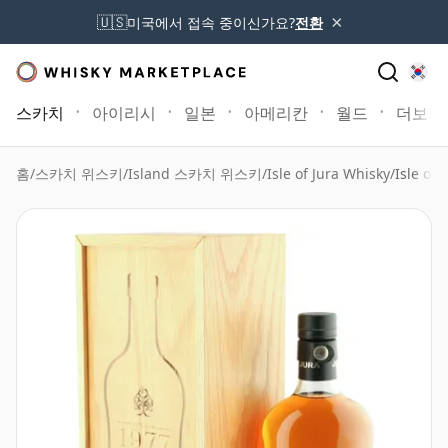
×
🇺🇸
미국에서 접속 중이신가요?
전환
스카치
아이리시
일본
아메리칸
월드
더보기
홈
/
스카치 위스키
/
Island 스카치 위스키
/
Isle of Jura Whisky
/
Isle of 