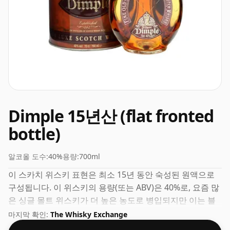
Dimple 15년산 (flat fronted
bottle)
알코올 도수:
40%
용량:
700ml
이 스카치 위스키 표현은 최소 15년 동안 숙성된 원액으로
구성됩니다. 이 위스키의 용량(또는 ABV)은 40%로, 요즘 많
은 싱글 몰트 위스키가 더 높은 농도로 병입되지만 이는 블
렌디드 스카치 위스키에서 일반적입니다. 용량은 70cl입니
마지막 확인:
The Whisky Exchange
다.