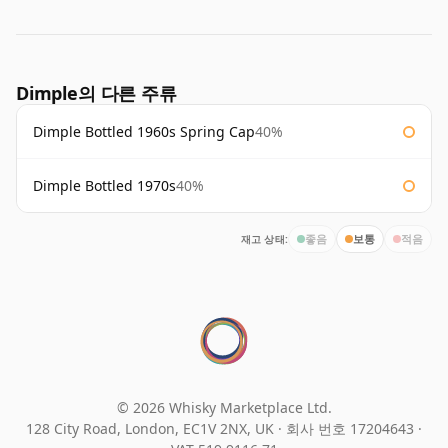
Dimple의 다른 주류
Dimple Bottled 1960s Spring Cap
40%
Dimple Bottled 1970s
40%
재고 상태:
좋음
보통
적음
© 2026 Whisky Marketplace Ltd.
128 City Road, London, EC1V 2NX, UK ·
회사 번호 17204643
·