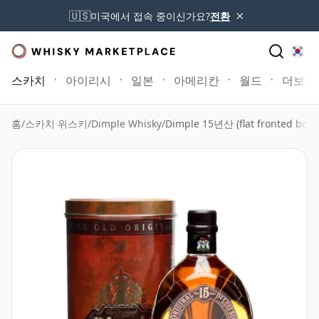
×
🇺🇸
미국에서 접속 중이신가요?
전환
스카치
아이리시
일본
아메리칸
월드
더보기
홈
/
스카치 위스키
/
Dimple Whisky
/
Dimple 15년산 (flat fronted bottl