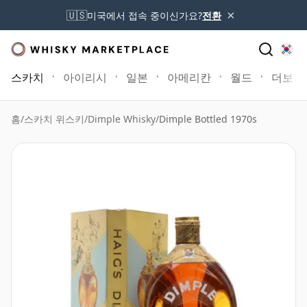
×
🇺🇸
미국에서 접속 중이신가요?
전환
스카치
아이리시
일본
아메리칸
월드
더보기
홈
/
스카치 위스키
/
Dimple Whisky
/
Dimple Bottled 1970s