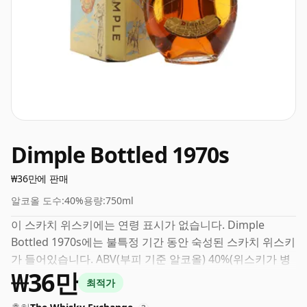
Dimple Bottled 1970s
₩36만에 판매
알코올 도수:
40%
용량:
750ml
이 스카치 위스키에는 연령 표시가 없습니다. Dimple
Bottled 1970s에는 불특정 기간 동안 숙성된 스카치 위스키
가 들어있습니다. ABV(부피 기준 알코올) 40%(위스키가 병
₩36만
에 담을 수 있는 최소 강도에 가깝기 때문에) "표준" 강도 위
최적가
스키로 간주됩니다.