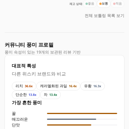
재고 상태:
좋음
보통
적음
전체 보틀링 목록 보기
커뮤니티 풍미 프로필
풍미 속성이 있는 19개의 보관된 리뷰 기반
대표적 특성
다른 위스키 브랜드와 비교
리치
캐러멜화된 과일
유황
36.6x
16.4x
16.3x
단순한
차
13.8x
13.4x
가장 흔한 풍미
꿀
매끄러운
단맛