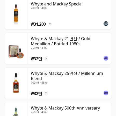
Whyte and Mackay Special
700ml • 40%
₩31,200
?
Whyte & Mackay 21년산 / Gold
Medallion / Bottled 1980s
750ml • 43%
₩32만
?
Whyte & Mackay 25년산 / Millennium
Blend
700ml • 45%
₩32만
?
Whyte & Mackay 500th Anniversary
750ml • 43%