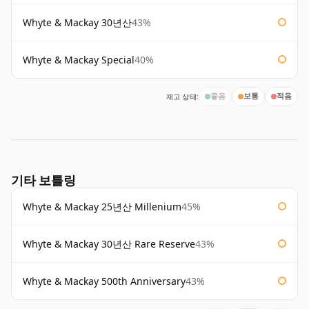
Whyte & Mackay 30년산
43%
Whyte & Mackay Special
40%
재고 상태:
좋음
보통
적음
기타 보틀링
Whyte & Mackay 25년산 Millenium
45%
Whyte & Mackay 30년산 Rare Reserve
43%
Whyte & Mackay 500th Anniversary
43%