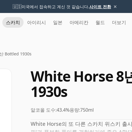
×
🇺🇸
미국에서 접속하고 계신 것 같습니다.
사이트 전환
스카치
아이리시
일본
아메리칸
월드
더보기
산 Bottled 1930s
White Horse 8
1930s
알코올 도수:
43.4%
용량:
750ml
White Horse의 또 다른 스카치 위스키 출