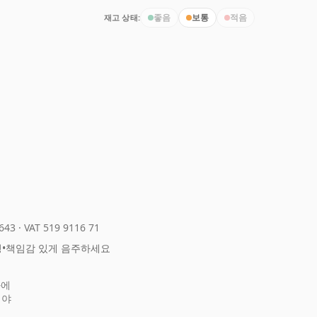
재고 상태:
좋음
보통
적음
643
·
VAT 519 9116 71
정
•
책임감 있게 음주하세요
화에
어야