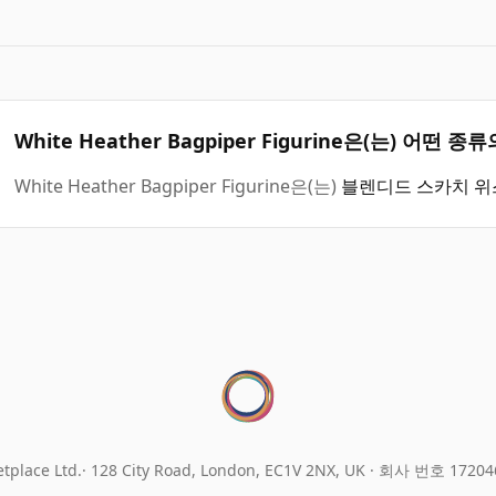
White Heather Bagpiper Figurine은(는) 어떤
White Heather Bagpiper Figurine은(는)
블렌디드 스카치 위
tplace Ltd.
128 City Road, London, EC1V 2NX, UK ·
회사 번호 17204