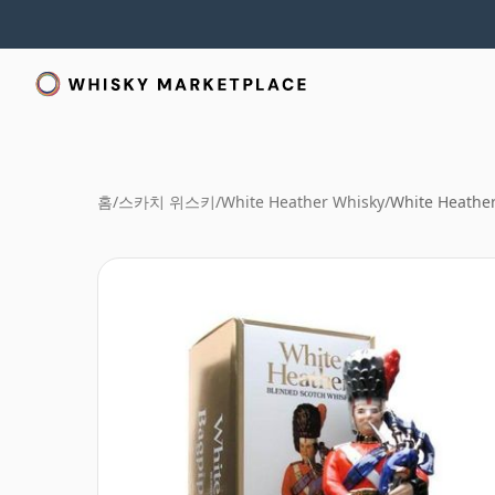
홈
/
스카치 위스키
/
White Heather Whisky
/
White Heather