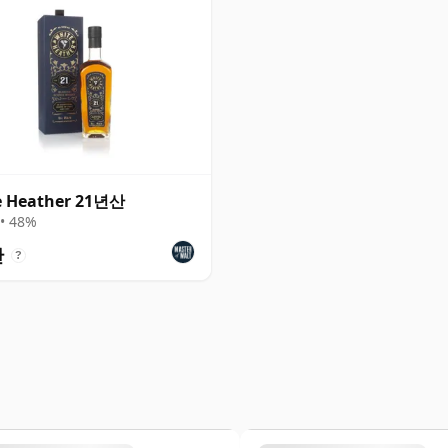
e Heather 21년산
• 48%
만
?