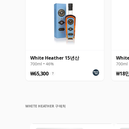
White Heather 15년산
Whit
700ml • 46%
700ml 
₩65,300
₩18
?
WHITE HEATHER 구매처