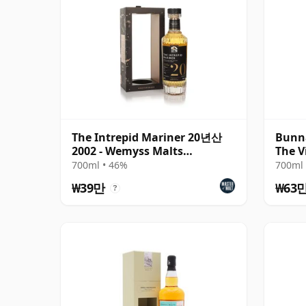
The Intrepid Mariner 20년산
Bunn
2002 - Wemyss Malts
The V
(Bunnahabhain)
700ml • 46%
700ml 
₩39만
₩63
?