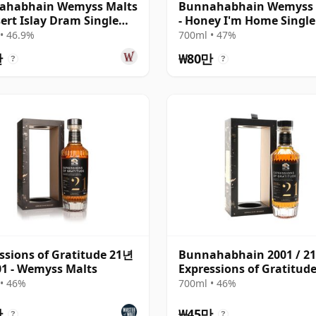
ahabhain Wemyss Malts
Bunnahabhain Wemyss 
sert Islay Dram Single
- Honey I'm Home Single
 1988 30년산
1988 30년산
• 46.9%
700ml • 47%
만
₩80만
?
?
ssions of Gratitude 21년
Bunnahabhain 2001 / 2
1 - Wemyss Malts
Expressions of Gratitude
Wemyss
• 46%
700ml • 46%
만
₩45만
?
?