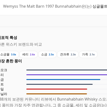
Wemyss The Malt Barn 1997 Bunnahabhain은(는)
싱글몰트
대표적 특성
다른 위스키 브랜드와 비교
소금물
셰리
소금
견과류
가죽
3.0x
2.6x
2.5x
2.3x
2.1x
가장 흔한 풍미
스모크
셰리
소금
피트
과일
바닐라
88개의 보관된 커뮤니티 리뷰에서 Bunnahabhain Whisky 스모
 풍미와 가장 자주 연관됩니다, 그 중 소금물, 셰리 및 소금은(는