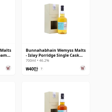
Malts
Bunnahabhain Wemyss Malts
ream
- Islay Porridge Single Cask
1990 28년산
700ml • 46.2%
₩40만
?