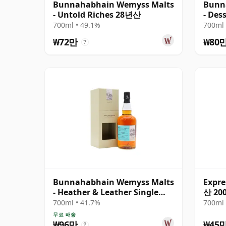
Bunnahabhain Wemyss Malts
Bunn
- Untold Riches 28년산
- Des
Cask
700ml • 49.1%
700ml 
₩72만
₩80
?
Bunnahabhain Wemyss Malts
Expre
- Heather & Leather Single
산 200
Cask 1987 31년산
700ml • 41.7%
700ml 
무료 배송
₩96만
₩45
?