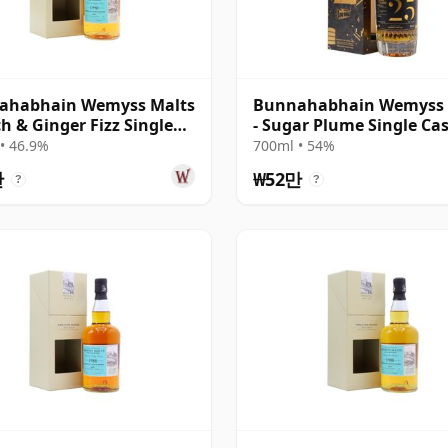
ahabhain Wemyss Malts
Bunnahabhain Wemyss 
ch & Ginger Fizz Single
- Sugar Plume Single Ca
 1990 28년산
1997 25년산
• 46.9%
700ml • 54%
만
₩52만
?
?