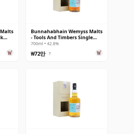
Malts
Bunnahabhain Wemyss Malts
sk
- Tools And Timbers Single
Cask 1987 31년산
700ml • 42.8%
₩72만
?