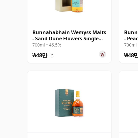
Bunnahabhain Wemyss Malts
Bunn
- Sand Dune Flowers Single
- Pea
Cask 1990 28년산
Cask
700ml • 46.5%
700ml 
₩48만
₩48
?