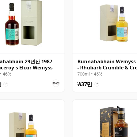
ahabhain 29년산 1987
Bunnahabhain Wemyss 
iceroy's Elixir Wemyss
- Rhubarb Crumble & C
Single Cask 1990 28년산
• 46%
700ml • 46%
만
₩37만
?
?