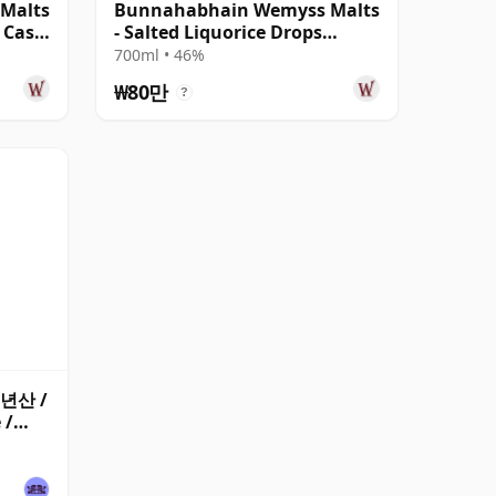
Malts
Bunnahabhain Wemyss Malts
 Cask
- Salted Liquorice Drops
Single Cask 1988 30년산
700ml • 46%
₩80만
?
1년산 /
 /