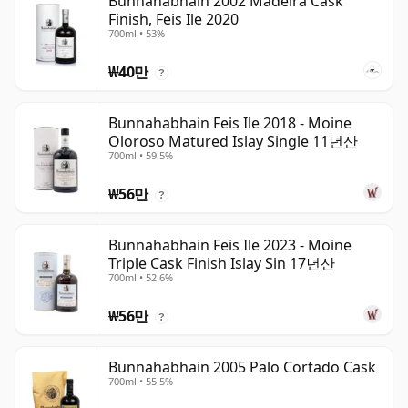
Bunnahabhain 2002 Madeira Cask
Finish, Feis Ile 2020
700ml • 53%
₩40만
?
Bunnahabhain Feis Ile 2018 - Moine
Oloroso Matured Islay Single 11년산
700ml • 59.5%
₩56만
?
Bunnahabhain Feis Ile 2023 - Moine
Triple Cask Finish Islay Sin 17년산
700ml • 52.6%
₩56만
?
Bunnahabhain 2005 Palo Cortado Cask
700ml • 55.5%