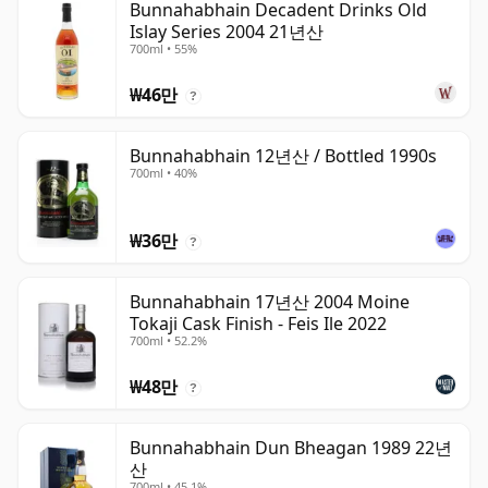
Bunnahabhain Decadent Drinks Old
Islay Series 2004 21년산
700ml • 55%
₩46만
?
Bunnahabhain 12년산 / Bottled 1990s
700ml • 40%
₩36만
?
Bunnahabhain 17년산 2004 Moine
Tokaji Cask Finish - Feis Ile 2022
700ml • 52.2%
₩48만
?
Bunnahabhain Dun Bheagan 1989 22년
산
700ml • 45.1%