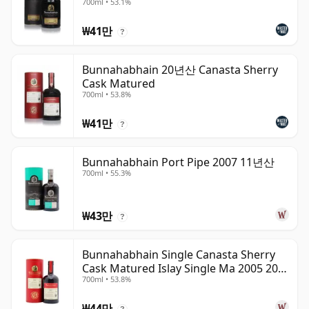
700ml • 53.1%
₩41만
?
Bunnahabhain 20년산 Canasta Sherry
Cask Matured
700ml • 53.8%
₩41만
?
Bunnahabhain Port Pipe 2007 11년산
700ml • 55.3%
₩43만
?
Bunnahabhain Single Canasta Sherry
Cask Matured Islay Single Ma 2005 20년
700ml • 53.8%
산
₩44만
?