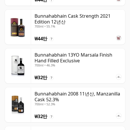
Bunnahabhain Cask Strength 2021
Edition 12년산
700ml • 55.1%
₩44만
?
Bunnahabhain 13YO Marsala Finish
Hand Filled Exclusive
700ml • 46.3%
₩32만
?
Bunnahabhain 2008 11년산, Manzanilla
Cask 52.3%
700ml • 52.3%
₩32만
?