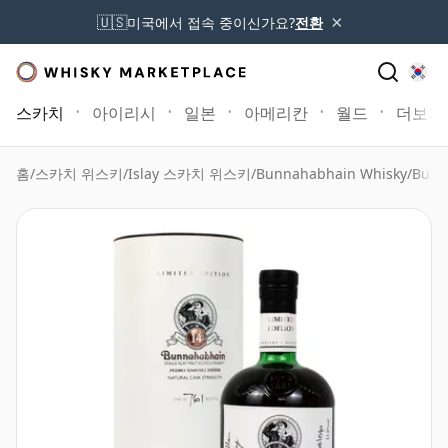
×
🇺🇸
미국에서 접속 중이신가요?
전환
스카치
아이리시
일본
아메리칸
월드
더보기
홈
/
스카치 위스키
/
Islay 스카치 위스키
/
Bunnahabhain Whisky
/
Bunn