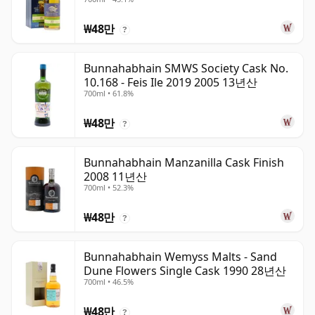
₩48만
?
Bunnahabhain SMWS Society Cask No.
10.168 - Feis Ile 2019 2005 13년산
700ml • 61.8%
₩48만
?
Bunnahabhain Manzanilla Cask Finish
2008 11년산
700ml • 52.3%
₩48만
?
Bunnahabhain Wemyss Malts - Sand
Dune Flowers Single Cask 1990 28년산
700ml • 46.5%
₩48만
?