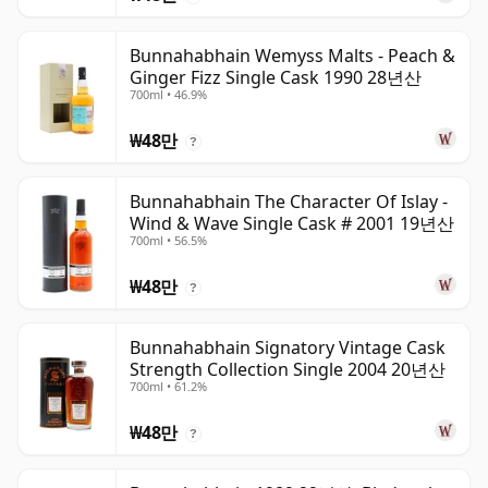
Bunnahabhain Wemyss Malts - Peach &
Ginger Fizz Single Cask 1990 28년산
700ml • 46.9%
₩48만
?
Bunnahabhain The Character Of Islay -
Wind & Wave Single Cask # 2001 19년산
700ml • 56.5%
₩48만
?
Bunnahabhain Signatory Vintage Cask
Strength Collection Single 2004 20년산
700ml • 61.2%
₩48만
?