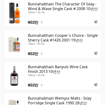
Bunnahabhain The Character Of Islay -
Wind & Wave Single Cask # 2008 10년산
700ml • 50.1%
₩32만
?
Bunnahabhain Cooper's Choice - Single
Sherry Cask #1426 2001 19년산
700ml • 50.5%
₩32만
?
Bunnahabhain Banyuls Wine Cask
Finish 2013 10년산
700ml • 54.2%
₩32만
?
Bunnahabhain Wemyss Malts - Islay
Porridge Single Cask 1990 28년산