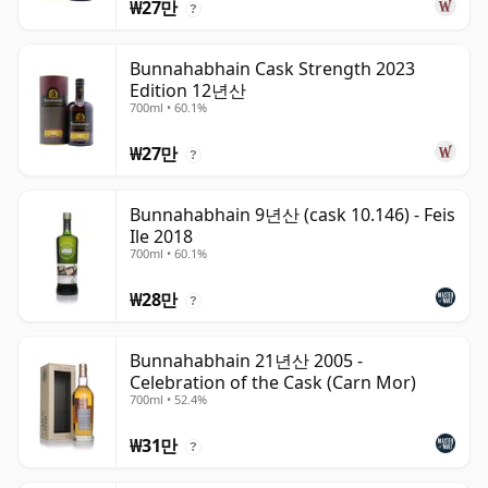
₩27만
?
Bunnahabhain Cask Strength 2023
Edition 12년산
700ml • 60.1%
₩27만
?
Bunnahabhain 9년산 (cask 10.146) - Feis
Ile 2018
700ml • 60.1%
₩28만
?
Bunnahabhain 21년산 2005 -
Celebration of the Cask (Carn Mor)
700ml • 52.4%
₩31만
?