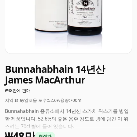
Bunnahabhain 14년산
James MacArthur
₩48만에 판매
지역:
Islay
알코올 도수:
52.6%
용량:
700ml
Bunnahabhain 증류소에서 14년산 스카치 위스키를 병입
한 제품입니다. 52.6%의 좋은 음주 강도로 병에 담긴 이 위
스키는 70cl 병에 들어 있습니다.
₩48만
최적가