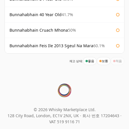
Bunnahabhain 40 Year Old
41.7%
Bunnahabhain Cruach Mhona
50%
Bunnahabhain Feis Ile 2013 Sgeul Na Mara
60.1%
재고 상태:
좋음
보통
적음
© 2026 Whisky Marketplace Ltd.
128 City Road, London, EC1V 2NX, UK ·
회사 번호 17204643
·
VAT 519 9116 71