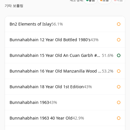
재고 상태:
기타 보틀링
Bn2 Elements of Islay
56.1%
Bunnahabhain 12 Year Old Bottled 1980's
43%
Bunnahabhain 15 Year Old An Cuan Garbh #1 Westering Home Collection
51.6%
Bunnahabhain 16 Year Old Manzanilla Wood Finish
53.2%
Bunnahabhain 18 Year Old 1st Edition
43%
Bunnahabhain 1963
43%
Bunnahabhain 1963 40 Year Old
42.9%