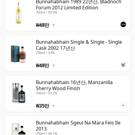
Bunnahabhain 1989 22년산, Bladnoch
Forum 2012 Limited Edition
700ml • 50.5%
₩48만
?
Bunnahabhain Single & Single - Single
Cask 2002 17년산
700ml • 54%
₩48만
?
Bunnahabhain 16년산, Manzanilla
Sherry Wood Finish
700ml • 53.2%
₩35만
?
Bunnahabhain Sgeul Na Mara Feis Ile
2013
700ml • 60.1%