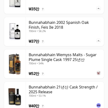
₩35만
?
Bunnahabhain 2002 Spanish Oak
Finish, Feis Ile 2018
700ml • 58.2%
₩37만
?
Bunnahabhain Wemyss Malts - Sugar
Plume Single Cask 1997 25년산
700ml • 54%
₩52만
?
Bunnahabhain 21년산 Cask Strength /
2025 Release
700ml • 53.1%
₩40만
?