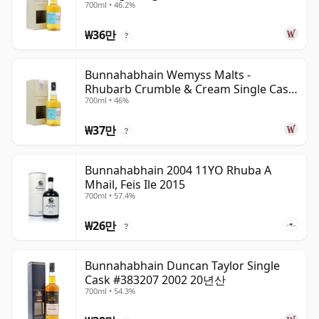
700ml • 46.2%
₩36만
?
Bunnahabhain Wemyss Malts -
Rhubarb Crumble & Cream Single Cask
700ml • 46%
1990 28년산
₩37만
?
Bunnahabhain 2004 11YO Rhuba A
Mhail, Feis Ile 2015
700ml • 57.4%
₩26만
?
Bunnahabhain Duncan Taylor Single
Cask #383207 2002 20년산
700ml • 54.3%