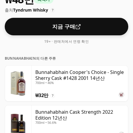
출처
Tyndrum Whisky
?
지금 구매
19+ · 판매처에서 연령 확인
BUNNAHABHAIN의 다른 주류
Bunnahabhain Cooper's Choice - Single
Sherry Cask #1428 2001 14년산
700ml • 46%
₩32만
?
Bunnahabhain Cask Strength 2022
Edition 12년산
700ml • 56.6%