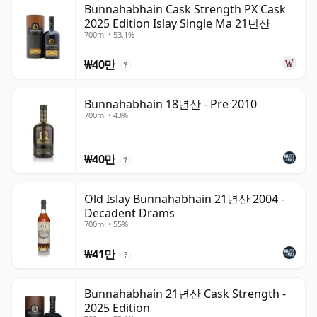
Bunnahabhain Cask Strength PX Cask
2025 Edition Islay Single Ma 21년산
700ml • 53.1%
₩40만
?
Bunnahabhain 18년산 - Pre 2010
700ml • 43%
₩40만
?
Old Islay Bunnahabhain 21년산 2004 -
Decadent Drams
700ml • 55%
₩41만
?
Bunnahabhain 21년산 Cask Strength -
2025 Edition