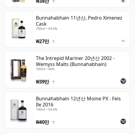
₩38만
?
Bunnahabhain 11년산, Pedro Ximenez
Cask
700ml • 54.6%
₩27만
?
The Intrepid Mariner 20년산 2002 -
Wemyss Malts (Bunnahabhain)
700ml • 46%
₩39만
?
Bunnahabhain 12년산 Moine PX - Feis
Ile 2016
700ml • 54.6%
₩40만
?