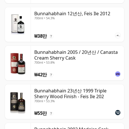
Bunnahabhain 12년산, Feis Ile 2012
700ml • 54.3%
₩38만
?
Bunnahabhain 2005 / 20년산 / Canasta
Cream Sherry Cask
700ml • 53.8%
₩42만
?
Bunnahabhain 23년산 1999 Triple
Sherry Wood Finish - Feis Ile 202
700ml • 53.3%
₩55만
?