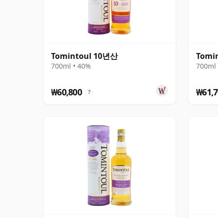
Tomintoul 10년산
Tomin
700ml • 40%
700ml 
₩60,800
₩61,7
?