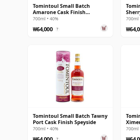
Tomintoul Small Batch
Tomin
Amarone Cask Finish
Sherr
Speyside Single Ma
700ml • 40%
700ml 
₩64,000
₩64,0
?
Tomintoul Small Batch Tawny
Tomin
Port Cask Finish Speyside
Ximen
Speys
700ml • 40%
700ml 
₩64,000
₩64,0
?