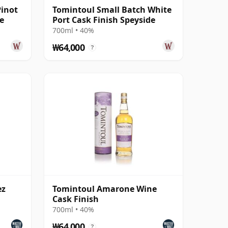
Pinot
Tomintoul Small Batch White
e
Port Cask Finish Speyside
700ml • 40%
₩64,000
?
ez
Tomintoul Amarone Wine
Cask Finish
700ml • 40%
₩64,000
?