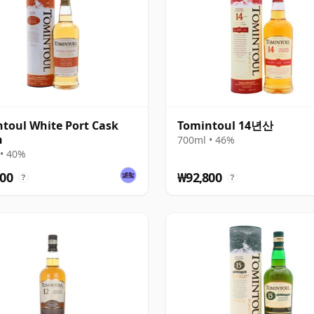
toul White Port Cask
Tomintoul 14년산
h
700ml • 46%
• 40%
00
₩92,800
?
?