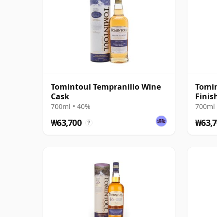
Tomintoul Tempranillo Wine
Tomin
Cask
Finis
700ml • 40%
700ml 
₩63,700
₩63,7
?