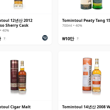
ntoul 12년산 2012
Tomintoul Peaty Tang 
so Sherry Cask
700ml • 40%
• 40%
만
₩10만
?
?
toul Cigar Malt
Tomintoul 14년산 2008 W