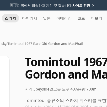
×
🇺🇸
미국에서 접속하고 계신 것 같습니다.
사이트 전환
스카치
아이리시
일본
아메리칸
월드
더보기
isky
/
Tomintoul 1967 Rare Old Gordon and MacPhail
Tomintoul 1967
Gordon and Ma
지역:
Speyside
알코올 도수:
40%
용량:
700ml
Tomintoul 증류소의 스카치 위스키를 표현