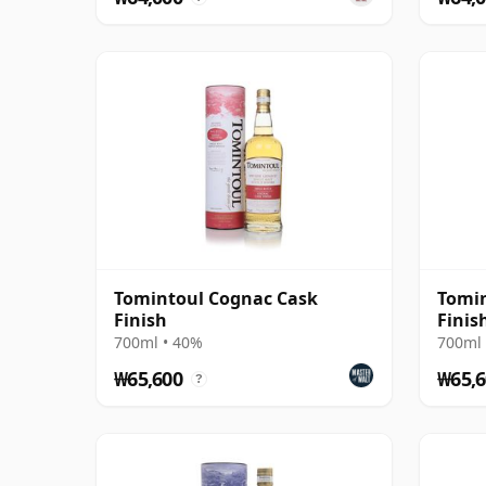
Tomintoul Cognac Cask
Tomin
Finish
Finis
700ml • 40%
700ml 
₩65,600
₩65,6
?