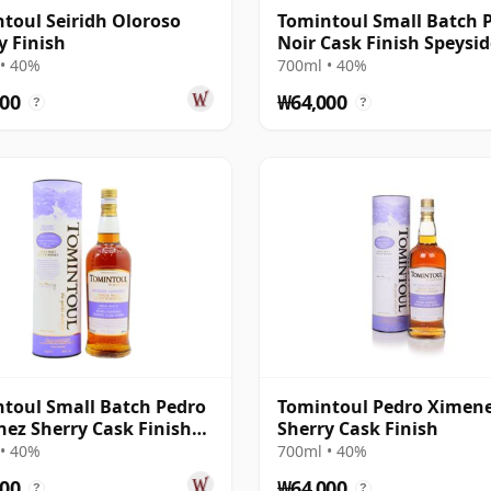
toul Seiridh Oloroso
Tomintoul Small Batch 
y Finish
Noir Cask Finish Speysid
• 40%
700ml • 40%
00
₩64,000
?
?
toul Small Batch Pedro
Tomintoul Pedro Ximen
ez Sherry Cask Finish
Sherry Cask Finish
• 40%
700ml • 40%
00
₩64,000
?
?