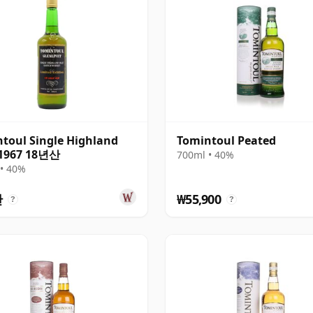
toul Single Highland
Tomintoul Peated
 1967 18년산
700ml • 40%
• 40%
송
만
₩55,900
?
?