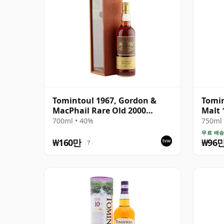
Tomintoul 1967, Gordon &
Tomin
MacPhail Rare Old 2000
Malt
Bottling with Presentation
700ml • 40%
750ml 
Box
무료 배
₩160만
₩96
?