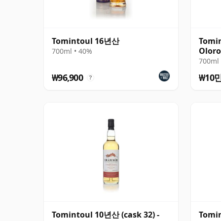
Tomintoul 16년산
Tomi
Oloro
700ml • 40%
700ml 
₩96,900
₩10
?
Tomintoul 10년산 (cask 32) -
Tomin