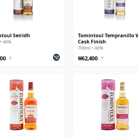
toul Seiridh
Tomintoul Tempranillo 
Cask Finish
• 40%
700ml • 40%
00
₩62,400
?
?