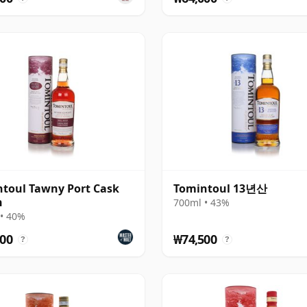
toul Tawny Port Cask
Tomintoul 13년산
h
700ml • 43%
• 40%
00
₩74,500
?
?