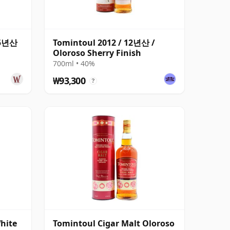
15년산
Tomintoul 2012 / 12년산 /
Oloroso Sherry Finish
700ml • 40%
₩93,300
?
hite
Tomintoul Cigar Malt Oloroso