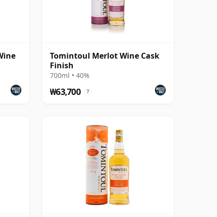
Wine
Tomintoul Merlot Wine Cask
Finish
700ml • 40%
₩63,700
?