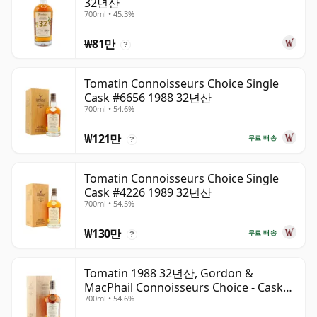
32년산
700ml • 45.3%
₩81만
?
Tomatin Connoisseurs Choice Single
Cask #6656 1988 32년산
700ml • 54.6%
₩121만
무료 배송
?
Tomatin Connoisseurs Choice Single
Cask #4226 1989 32년산
700ml • 54.5%
₩130만
무료 배송
?
Tomatin 1988 32년산, Gordon &
MacPhail Connoisseurs Choice - Cask
700ml • 54.6%
6656