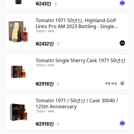
₩243만
?
Tomatin 1971 50년산, Highland Golf
Links Pro AM 2023 Bottling - Single
700ml • 44%
Cask 30040
₩2432만
?
Tomatin Single Sherry Cask 1971 50년산
700ml • 44%
₩2918만
무료 배송
?
Tomatin 1971 / 50년산 / Cask 30040 /
125th Anniversary
750ml • 44%
₩2918만
?