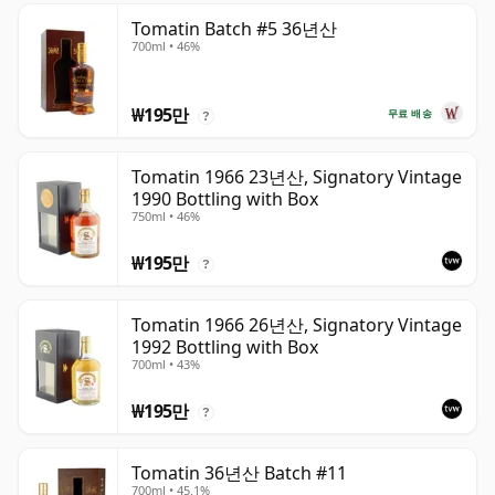
Tomatin Batch #5 36년산
700ml • 46%
₩195만
무료 배송
?
Tomatin 1966 23년산, Signatory Vintage
1990 Bottling with Box
750ml • 46%
₩195만
?
Tomatin 1966 26년산, Signatory Vintage
1992 Bottling with Box
700ml • 43%
₩195만
?
Tomatin 36년산 Batch #11
700ml • 45.1%