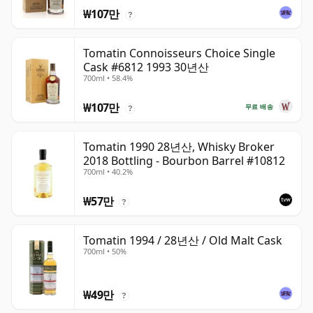
₩107만
?
Tomatin Connoisseurs Choice Single
Cask #6812 1993 30년산
700ml • 58.4%
₩107만
무료 배송
?
Tomatin 1990 28년산, Whisky Broker
2018 Bottling - Bourbon Barrel #10812
700ml • 40.2%
₩57만
?
Tomatin 1994 / 28년산 / Old Malt Cask
700ml • 50%
₩49만
?