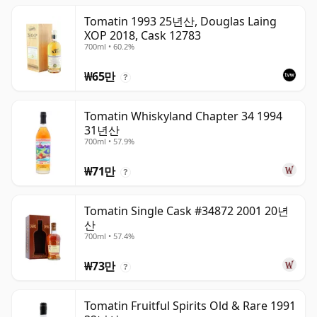
Tomatin 1993 25년산, Douglas Laing
XOP 2018, Cask 12783
700ml • 60.2%
₩65만
?
Tomatin Whiskyland Chapter 34 1994
31년산
700ml • 57.9%
₩71만
?
Tomatin Single Cask #34872 2001 20년
산
700ml • 57.4%
₩73만
?
Tomatin Fruitful Spirits Old & Rare 1991