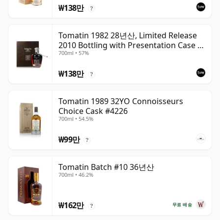
₩138만
?
Tomatin 1982 28년산, Limited Release
2010 Bottling with Presentation Case -
700ml • 57%
Cask 92
₩138만
?
Tomatin 1989 32YO Connoisseurs
Choice Cask #4226
700ml • 54.5%
₩99만
?
Tomatin Batch #10 36년산
700ml • 46.2%
₩162만
무료 배송
?