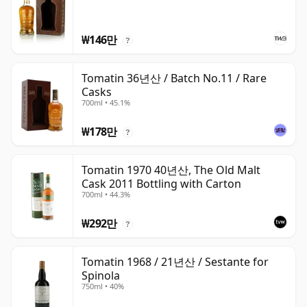
₩146만
?
Tomatin 36년산 / Batch No.11 / Rare
Casks
700ml • 45.1%
₩178만
?
Tomatin 1970 40년산, The Old Malt
Cask 2011 Bottling with Carton
700ml • 44.3%
₩292만
?
Tomatin 1968 / 21년산 / Sestante for
Spinola
750ml • 40%