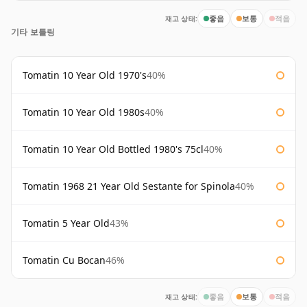
재고 상태:
좋음
보통
적음
기타 보틀링
Tomatin 10 Year Old 1970's
40%
Tomatin 10 Year Old 1980s
40%
Tomatin 10 Year Old Bottled 1980's 75cl
40%
Tomatin 1968 21 Year Old Sestante for Spinola
40%
Tomatin 5 Year Old
43%
Tomatin Cu Bocan
46%
재고 상태:
좋음
보통
적음