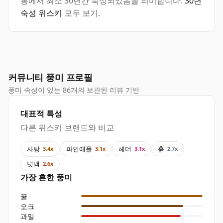
통에서 최소 30년간 숙성되었음을 의미합니다.
30년
숙성 위스키
모두 보기.
커뮤니티 풍미 프로필
풍미 속성이 있는 86개의 보관된 리뷰 기반
대표적 특성
다른 위스키 브랜드와 비교
사탕
파인애플
헤더
흙
3.4x
3.1x
3.1x
2.7x
넛맥
2.6x
가장 흔한 풍미
꿀
오크
과일