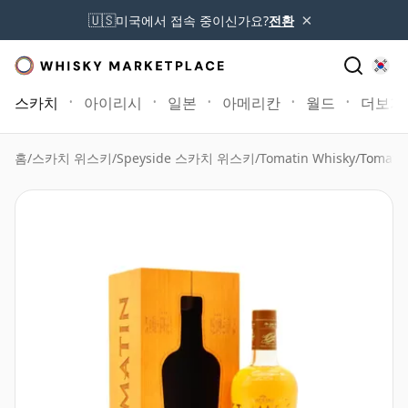
×
🇺🇸
미국에서 접속 중이신가요?
전환
스카치
아이리시
일본
아메리칸
월드
더보기
홈
/
스카치 위스키
/
Speyside 스카치 위스키
/
Tomatin Whisky
/
Tomati