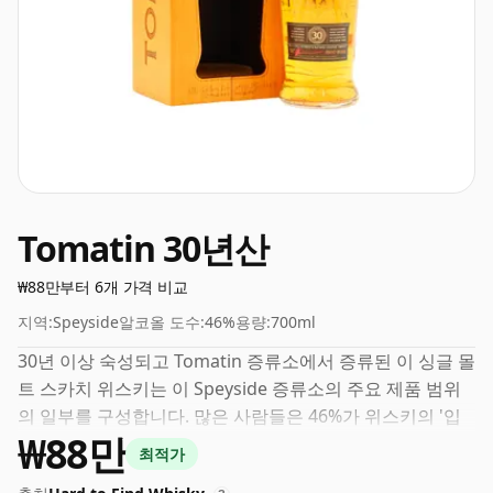
Tomatin 30년산
₩88만부터 6개 가격 비교
지역:
Speyside
알코올 도수:
46%
용량:
700ml
30년 이상 숙성되고 Tomatin 증류소에서 증류된 이 싱글 몰
트 스카치 위스키는 이 Speyside 증류소의 주요 제품 범위
의 일부를 구성합니다. 많은 사람들은 46%가 위스키의 '입
₩88만
느낌'과 풍부한 풍미를 경험하기에 좋은 ABV라고 생각합니
최적가
다.