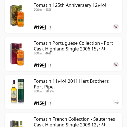
Tomatin 125th Anniversary 12년산
700ml • 43%
₩19만
?
Tomatin Portuguese Collection - Port
Cask Highland Single 2006 15년산
700ml • 46%
₩19만
?
Tomatin 11년산 2011 Hart Brothers
Port Pipe
700ml • 58.9%
₩15만
?
Tomatin French Collection - Sauternes
Cask Highland Single 2008 12년산