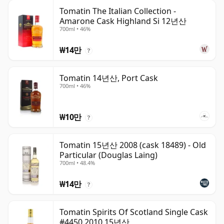
Tomatin The Italian Collection -
Amarone Cask Highland Si 12년산
700ml • 46%
₩14만
?
Tomatin 14년산, Port Cask
700ml • 46%
₩10만
?
Tomatin 15년산 2008 (cask 18489) - Old
Particular (Douglas Laing)
700ml • 48.4%
₩14만
?
Tomatin Spirits Of Scotland Single Cask
#4450 2010 15년산