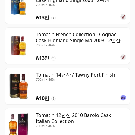
Cask Highland Singl 2008 12년산
700ml • 46%
₩13만
?
Tomatin French Collection - Cognac
Cask Highland Single Ma 2008 12년산
700ml • 46%
₩13만
?
Tomatin 14년산 / Tawny Port Finish
700ml • 46%
₩10만
?
Tomatin 12년산 2010 Barolo Cask
Italian Collection
700ml • 46%