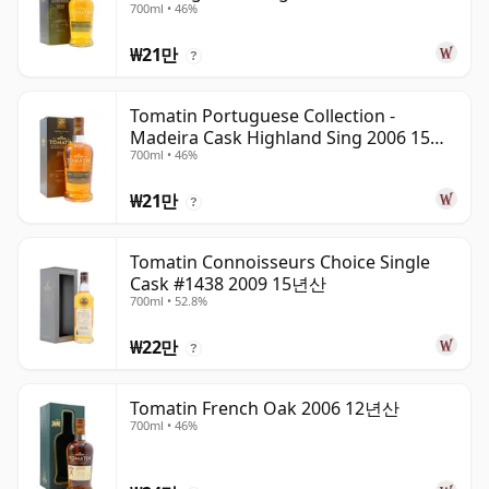
700ml • 46%
₩21만
?
Tomatin Portuguese Collection -
Madeira Cask Highland Sing 2006 15년
700ml • 46%
산
₩21만
?
Tomatin Connoisseurs Choice Single
Cask #1438 2009 15년산
700ml • 52.8%
₩22만
?
Tomatin French Oak 2006 12년산
700ml • 46%