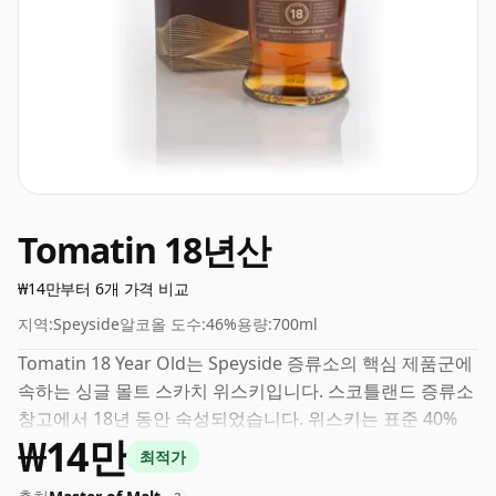
Tomatin 18년산
₩14만부터 6개 가격 비교
지역:
Speyside
알코올 도수:
46%
용량:
700ml
Tomatin 18 Year Old는 Speyside 증류소의 핵심 제품군에
속하는 싱글 몰트 스카치 위스키입니다. 스코틀랜드 증류소
창고에서 18년 동안 숙성되었습니다. 위스키는 표준 40%
₩14만
수준에서 한 단계 높은 46%의 적절한 ABV로 병입되며 사실
최적가
상 70cl의 병 크기로 배송됩니다.