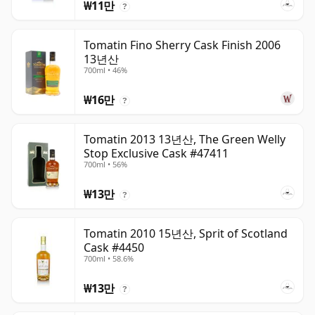
₩11만
?
Tomatin Fino Sherry Cask Finish 2006
13년산
700ml • 46%
₩16만
?
Tomatin 2013 13년산, The Green Welly
Stop Exclusive Cask #47411
700ml • 56%
₩13만
?
Tomatin 2010 15년산, Sprit of Scotland
Cask #4450
700ml • 58.6%
₩13만
?