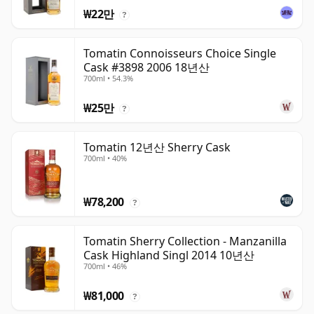
₩22만
?
Tomatin Connoisseurs Choice Single
Cask #3898 2006 18년산
700ml • 54.3%
₩25만
?
Tomatin 12년산 Sherry Cask
700ml • 40%
₩78,200
?
Tomatin Sherry Collection - Manzanilla
Cask Highland Singl 2014 10년산
700ml • 46%
₩81,000
?