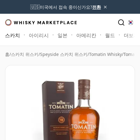
×
🇺🇸
미국에서 접속 중이신가요?
전환
스카치
아이리시
일본
아메리칸
월드
더보기
홈
/
스카치 위스키
/
Speyside 스카치 위스키
/
Tomatin Whisky
/
Tomati