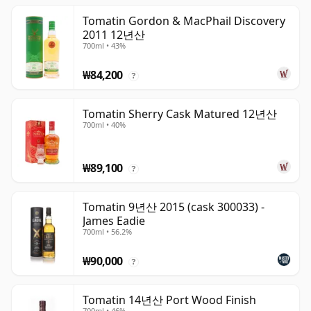
Tomatin Gordon & MacPhail Discovery
2011 12년산
700ml • 43%
₩84,200
?
Tomatin Sherry Cask Matured 12년산
700ml • 40%
₩89,100
?
Tomatin 9년산 2015 (cask 300033) -
James Eadie
700ml • 56.2%
₩90,000
?
Tomatin 14년산 Port Wood Finish
700ml • 46%