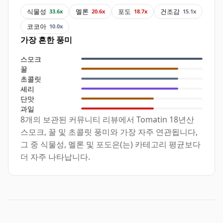
식물성
멜론
포도
건조감
33.6x
20.6x
18.7x
15.1x
코코아
10.0x
가장 흔한 풍미
스모크
꿀
초콜릿
셰리
단맛
과일
8개의 보관된 커뮤니티 리뷰에서 Tomatin 18년산
스모크, 꿀 및 초콜릿 풍미와 가장 자주 연관됩니다,
그 중 식물성, 멜론 및 포도은(는) 카테고리 평균보다
더 자주 나타납니다.