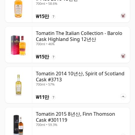
700ml • 58.6%
₩15만
?
Tomatin The Italian Collection - Barolo
Cask Highland Sing 12년산
700ml • 46%
₩15만
?
Tomatin 2014 10년산, Spirit of Scotland
Cask #3713
700ml • 57%
₩11만
?
Tomatin 2015 8년산, Finn Thomson
Cask #301119
700ml • 59.3%