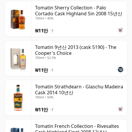
Tomatin Sherry Collection - Palo
Cortado Cask Highland Sin 2008 15년산
700ml • 46%
₩11만
?
Tomatin 9년산 2013 (cask 5190) - The
Cooper's Choice
700ml • 52.5%
₩11만
?
Tomatin Strathdearn - Glaschu Madeira
Cask 2014 10년산
700ml • 50%
₩11만
?
Tomatin French Collection - Rivesaltes