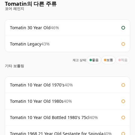
Tomatin의 다른 주류
코어 레인지
Tomatin 30 Year Old
46%
Tomatin Legacy
43%
재고 상태:
좋음
보통
적음
기타 보틀링
Tomatin 10 Year Old 1970's
40%
Tomatin 10 Year Old 1980s
40%
Tomatin 10 Year Old Bottled 1980's 75cl
40%
Tomatin 1968 21 Year Old Sestante for Spinola
40%