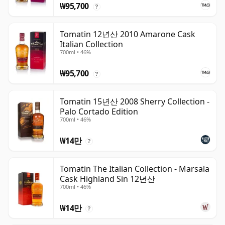
₩95,700
?
Tomatin 12년산 2010 Amarone Cask
Italian Collection
700ml • 46%
₩95,700
?
Tomatin 15년산 2008 Sherry Collection -
Palo Cortado Edition
700ml • 46%
₩14만
?
Tomatin The Italian Collection - Marsala
Cask Highland Sin 12년산
700ml • 46%
₩14만
?