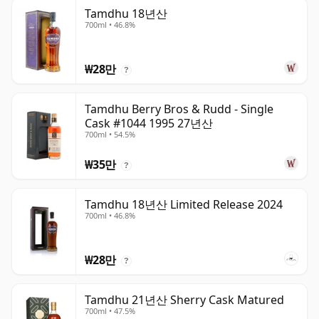
Tamdhu 18년산
700ml • 46.8%
₩28만
?
Tamdhu Berry Bros & Rudd - Single
Cask #1044 1995 27년산
700ml • 54.5%
₩35만
?
Tamdhu 18년산 Limited Release 2024
700ml • 46.8%
₩28만
?
Tamdhu 21년산 Sherry Cask Matured
700ml • 47.5%