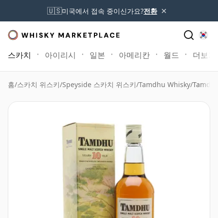
×
🇺🇸
미국에서 접속 중이신가요?
전환
스카치
아이리시
일본
아메리칸
월드
더보기
홈
/
스카치 위스키
/
Speyside 스카치 위스키
/
Tamdhu Whisky
/
Tamdhu