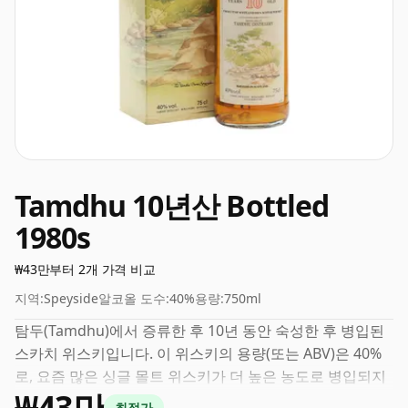
Tamdhu 10년산 Bottled
1980s
₩43만부터 2개 가격 비교
지역:
Speyside
알코올 도수:
40%
용량:
750ml
탐두(Tamdhu)에서 증류한 후 10년 동안 숙성한 후 병입된
스카치 위스키입니다. 이 위스키의 용량(또는 ABV)은 40%
로, 요즘 많은 싱글 몰트 위스키가 더 높은 농도로 병입되지
₩43만
만 이는 블렌디드 스카치 위스키에서 일반적입니다. 병 크기
최적가