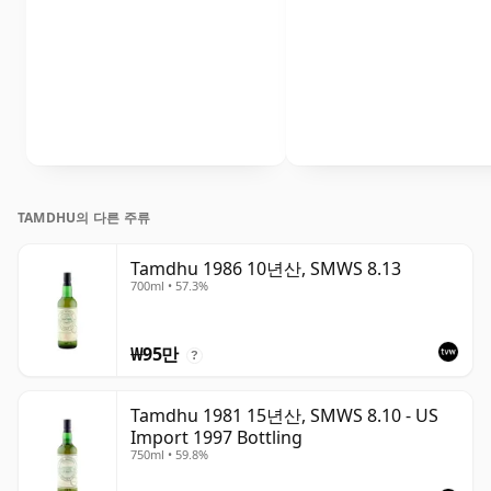
TAMDHU의 다른 주류
Tamdhu 1986 10년산, SMWS 8.13
700ml • 57.3%
₩95만
?
Tamdhu 1981 15년산, SMWS 8.10 - US
Import 1997 Bottling
750ml • 59.8%