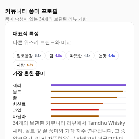
커뮤니티 풍미 프로필
풍미 속성이 있는 34개의 보관된 리뷰 기반
대표적 특성
다른 위스키 브랜드와 비교
알코올감
럼
따뜻한
쓴맛
6.5x
4.8x
4.5x
4.4x
사탕
4.3x
가장 흔한 풍미
셰리
몰트
꿀
향신료
과일
바닐라
34개의 보관된 커뮤니티 리뷰에서 Tamdhu Whisky
셰리, 몰트 및 꿀 풍미와 가장 자주 연관됩니다, 그 중
알코올감, 럼 및 따뜻한은(는) 카테고리 평균보다 더