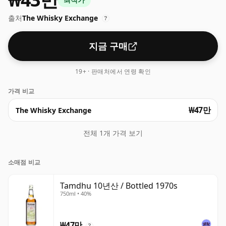
는 75cl입니다.
출처
The Whisky Exchange
?
지금 구매
19+ · 판매처에서 연령 확인
가격 비교
₩47만
The Whisky Exchange
전체 1개 가격 보기
소매점 비교
Tamdhu 10년산 / Bottled 1970s
750ml • 40%
₩47만
?