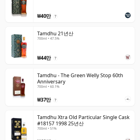
₩40만
?
Tamdhu 21년산
700ml • 47.5%
₩44만
?
Tamdhu - The Green Welly Stop 60th
Anniversary
700ml • 60.1%
₩37만
?
Tamdhu Xtra Old Particular Single Cask
#18157 1998 25년산
700ml • 51%