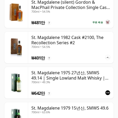
St. Magdalene (silent) Gordon &
MacPhail Private Collection Single Cask
700ml • 54.5%
# 1982 40년산
₩481만
무료 배송
?
St. Magdalene 1982 Cask #2100, The
Recollection Series #2
700ml • 54.5%
₩401만
?
St. Magdalene 1975 27년산, SMWS
49.14 | Single Lowland Malt Whisky |
700ml • 49.3%
49.3% | 70cl | The Whisky Vault
₩642만
?
St. Magdalene 1979 15년산, SMWS 49.6
700ml • 63.6%