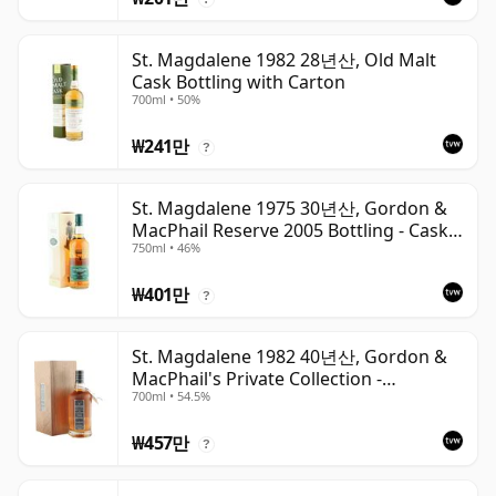
St. Magdalene 1982 28년산, Old Malt
Cask Bottling with Carton
700ml • 50%
₩241만
?
St. Magdalene 1975 30년산, Gordon &
MacPhail Reserve 2005 Bottling - Cask
750ml • 46%
No. 21
₩401만
?
St. Magdalene 1982 40년산, Gordon &
MacPhail's Private Collection -
700ml • 54.5%
Recollection Series #2100
₩457만
?