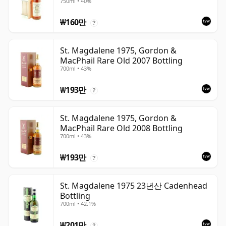
750ml • 40%
₩160만
?
St. Magdalene 1975, Gordon &
MacPhail Rare Old 2007 Bottling
700ml • 43%
₩193만
?
St. Magdalene 1975, Gordon &
MacPhail Rare Old 2008 Bottling
700ml • 43%
₩193만
?
St. Magdalene 1975 23년산 Cadenhead
Bottling
700ml • 42.1%
₩201만
?