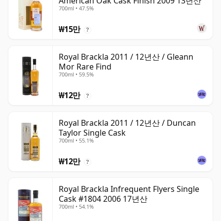
American Oak Cask Finish 2009 13년산
700ml • 47.5%
₩15만
?
Royal Brackla 2011 / 12년산 / Gleann
Mor Rare Find
700ml • 59.5%
₩12만
?
Royal Brackla 2011 / 12년산 / Duncan
Taylor Single Cask
700ml • 55.1%
₩12만
?
Royal Brackla Infrequent Flyers Single
Cask #1804 2006 17년산
700ml • 54.1%