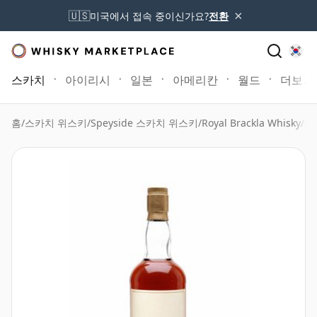
×
🇺🇸
미국에서 접속 중이신가요?
전환
스카치
아이리시
일본
아메리칸
월드
더보기
홈
/
스카치 위스키
/
Speyside 스카치 위스키
/
Royal Brackla Whisky
/
Ro