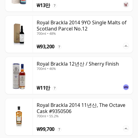
₩13만
?
Royal Brackla 2014 9YO Single Malts of
Scotland Parcel No.12
700ml • 48%
₩93,200
?
Royal Brackla 12년산 / Sherry Finish
700ml • 46%
₩11만
?
Royal Brackla 2014 11년산, The Octave
Cask #9350506
700ml • 55.2%
₩99,700
?