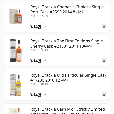
Royal Brackla Cooper's Choice - Single
Port Cask #9599 2014 8년산
700ml • 55.5%
₩14만
?
Royal Brackla The First Editions Single
Sherry Cask #21881 2011 13년산
700ml • 56.4%
₩14만
?
Royal Brackla Old Particular Single Cask
#17230 2010 12년산
700ml • 48.4%
₩14만
?
Royal Brackla Carn Mor Strictly Limited