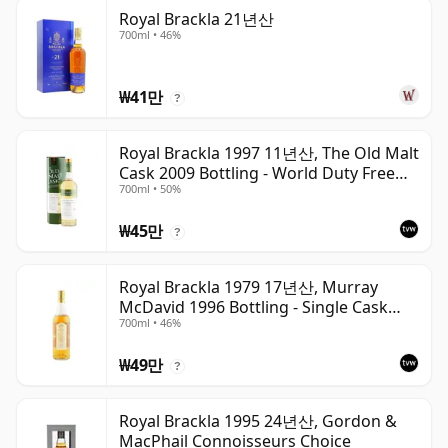
Royal Brackla 21년산
700ml • 46%
₩41만
?
Royal Brackla 1997 11년산, The Old Malt
Cask 2009 Bottling - World Duty Free
700ml • 50%
Exclusive
₩45만
?
Royal Brackla 1979 17년산, Murray
McDavid 1996 Bottling - Single Cask
700ml • 46%
#8825
₩49만
?
Royal Brackla 1995 24년산, Gordon &
MacPhail Connoisseurs Choice