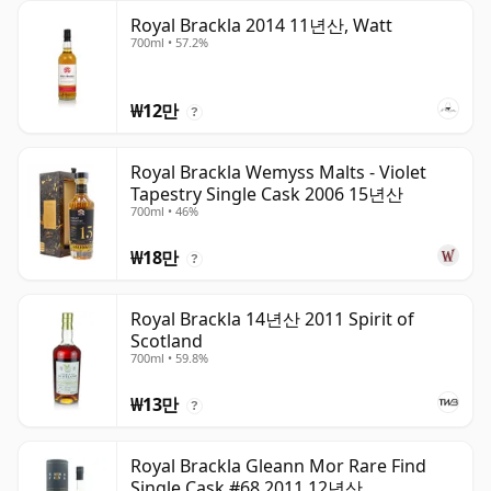
Royal Brackla 2014 11년산, Watt
700ml • 57.2%
₩12만
?
Royal Brackla Wemyss Malts - Violet
Tapestry Single Cask 2006 15년산
700ml • 46%
₩18만
?
Royal Brackla 14년산 2011 Spirit of
Scotland
700ml • 59.8%
₩13만
?
Royal Brackla Gleann Mor Rare Find
Single Cask #68 2011 12년산