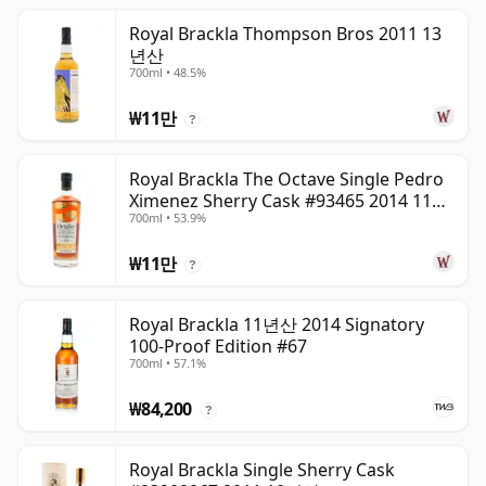
Royal Brackla Thompson Bros 2011 13
년산
700ml • 48.5%
₩11만
?
Royal Brackla The Octave Single Pedro
Ximenez Sherry Cask #93465 2014 11년
700ml • 53.9%
산
₩11만
?
Royal Brackla 11년산 2014 Signatory
100-Proof Edition #67
700ml • 57.1%
₩84,200
?
Royal Brackla Single Sherry Cask