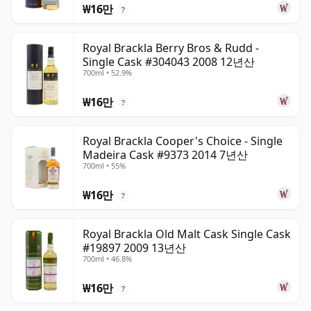
₩16만
?
Royal Brackla Berry Bros & Rudd -
Single Cask #304043 2008 12년산
700ml • 52.9%
₩16만
?
Royal Brackla Cooper's Choice - Single
Madeira Cask #9373 2014 7년산
700ml • 55%
₩16만
?
Royal Brackla Old Malt Cask Single Cask
#19897 2009 13년산
700ml • 46.8%
₩16만
?