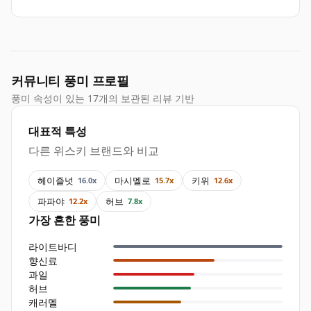
커뮤니티 풍미 프로필
풍미 속성이 있는 17개의 보관된 리뷰 기반
대표적 특성
다른 위스키 브랜드와 비교
헤이즐넛
마시멜로
키위
16.0x
15.7x
12.6x
파파야
허브
12.2x
7.8x
가장 흔한 풍미
라이트바디
향신료
과일
허브
캐러멜