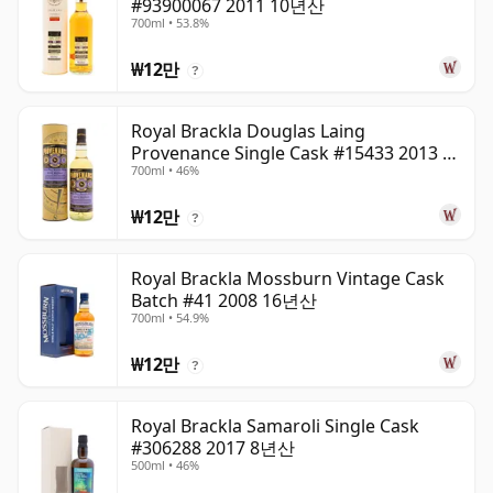
#93900067 2011 10년산
700ml • 53.8%
₩12만
?
Royal Brackla Douglas Laing
Provenance Single Cask #15433 2013 8
700ml • 46%
년산
₩12만
?
Royal Brackla Mossburn Vintage Cask
Batch #41 2008 16년산
700ml • 54.9%
₩12만
?
Royal Brackla Samaroli Single Cask
#306288 2017 8년산
500ml • 46%