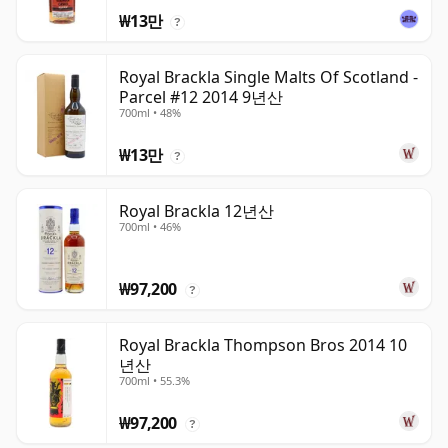
₩13만
?
Royal Brackla Single Malts Of Scotland -
Parcel #12 2014 9년산
700ml • 48%
₩13만
?
Royal Brackla 12년산
700ml • 46%
₩97,200
?
Royal Brackla Thompson Bros 2014 10
년산
700ml • 55.3%
₩97,200
?