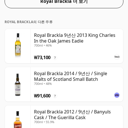
Royal Brackla 더 보기
ROYAL BRACKLA의 다른 주류
Royal Brackla 9년산 2013 King Charles
In the Oak James Eadie
700ml • 46%
₩73,100
?
Royal Brackla 2014 / 9년산 / Single
Malts of Scotland Small Batch
700ml • 48%
₩91,600
?
Royal Brackla 2012 / 9년산 / Banyuls
Cask / The Guerilla Cask
700ml • 55.9%