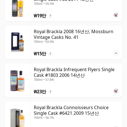
700ml • 59.5%
₩19만
?
Royal Brackla 2008 16년산, Mossburn
Vintage Casks No. 41
700ml • 54.9%
₩15만
?
Royal Brackla Infrequent Flyers Single
Cask #1803 2006 14년산
700ml • 57.8%
₩23만
?
Royal Brackla Connoisseurs Choice
Single Cask #6421 2009 15년산
700ml • 58.7%