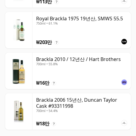
₩113만
?
Royal Brackla 1975 19년산, SMWS 55.5
750ml • 61.1%
₩203만
?
Brackla 2010 / 12년산 / Hart Brothers
700ml • 55.8%
₩16만
?
Brackla 2006 15년산, Duncan Taylor
Cask #93311998
700ml • 54.4%
₩18만
?