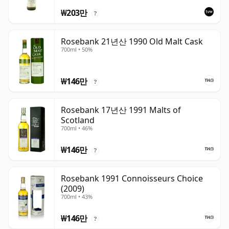
₩203만
?
Rosebank 21년산 1990 Old Malt Cask
700ml • 50%
₩146만
?
Rosebank 17년산 1991 Malts of
Scotland
700ml • 46%
₩146만
?
Rosebank 1991 Connoisseurs Choice
(2009)
700ml • 43%
₩146만
?