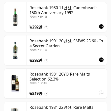
Rosebank 1980 11년산, Cadenhead's
150th Anniversary 1992
700ml • 60.1%
₩292만
?
Rosebank 1991 20년산, SMWS 25.60 - In
a Secret Garden
700ml • 51.1%
₩292만
?
Rosebank 1981 20YO Rare Malts
Selection 62.3%
700ml • 62.3%
₩219만
?
Rosebank 1981 22년산, Rare Malts