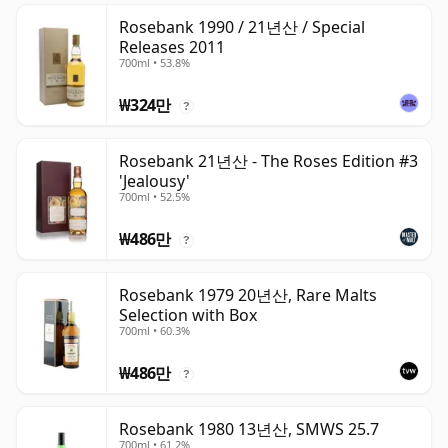
Rosebank 1990 / 21년산 / Special
Releases 2011
700ml • 53.8%
₩324만
?
Rosebank 21년산 - The Roses Edition #3
'Jealousy'
700ml • 52.5%
₩486만
?
Rosebank 1979 20년산, Rare Malts
Selection with Box
700ml • 60.3%
₩486만
?
Rosebank 1980 13년산, SMWS 25.7
700ml • 61.2%