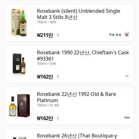
Rosebank (silent) Unblended Single
Malt 3 Stills 8년산
750ml • 40%
₩211만
무료 배송
?
Rosebank 1990 22년산, Chieftain's Cask
#93361
700ml • 50%
₩162만
?
Rosebank 22년산 1992 Old & Rare
Platinum
700ml • 51.4%
₩162만
?
Rosebank 26년산 (That Boutique-y