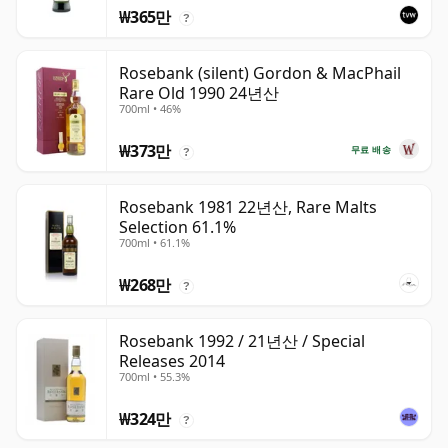
₩365만
?
Rosebank (silent) Gordon & MacPhail
Rare Old 1990 24년산
700ml • 46%
₩373만
무료 배송
?
Rosebank 1981 22년산, Rare Malts
Selection 61.1%
700ml • 61.1%
₩268만
?
Rosebank 1992 / 21년산 / Special
Releases 2014
700ml • 55.3%
₩324만
?