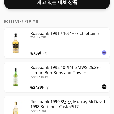
재고 있는 대체 상품
ROSEBANK의 다른 주류
Rosebank 1991 / 10년산 / Chieftain's
700ml • 43%
₩73만
?
Rosebank 1992 10년산, SMWS 25.29 -
Lemon Bon-Bons and Flowers
700ml • 60.5%
₩243만
?
Rosebank 1990 8년산, Murray McDavid
1998 Bottling - Cask #517
700ml • 46%