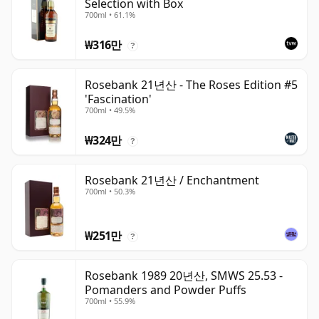
Selection with Box
700ml • 61.1%
₩316만
?
Rosebank 21년산 - The Roses Edition #5
'Fascination'
700ml • 49.5%
₩324만
?
Rosebank 21년산 / Enchantment
700ml • 50.3%
₩251만
?
Rosebank 1989 20년산, SMWS 25.53 -
Pomanders and Powder Puffs
700ml • 55.9%