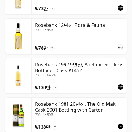
₩73만
?
Rosebank 12년산 Flora & Fauna
700ml • 43%
₩78만
?
Rosebank 1992 9년산, Adelphi Distillery
Bottling - Cask #1462
700ml • 64.7%
₩130만
?
Rosebank 1981 20년산, The Old Malt
Cask 2001 Bottling with Carton
700ml • 50%
₩138만
?