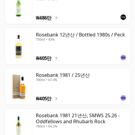
₩486만
?
Rosebank 12년산 / Bottled 1980s / Peck
750ml • 43%
₩405만
?
Rosebank 1981 / 25년산
700ml • 61.4%
₩405만
?
Rosebank 1981 21년산, SMWS 25.26 -
Oddfellows and Rhubarb Rock
700ml • 64.2%