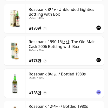
Rosebank 8년산 Unblended Eighties
Bottling with Box
750ml • 40%
₩170만
?
Rosebank 1990 16년산, The Old Malt
Cask 2006 Bottling with Box
700ml • 50%
₩178만
?
Rosebank 8년산 / Bottled 1980s
750ml • 40%
₩138만
?
Rosebank 12년산 / Bottled 1980s