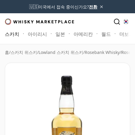
×
🇺🇸
미국에서 접속 중이신가요?
전환
스카치
아이리시
일본
아메리칸
월드
더보기
홈
/
스카치 위스키
/
Lowland 스카치 위스키
/
Rosebank Whisky
/
Roseb