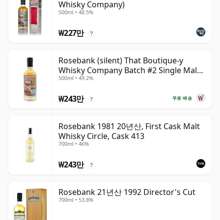
Whisky Company)
500ml • 48.5%
₩227만
?
Rosebank (silent) That Boutique-y
Whisky Company Batch #2 Single Mal
500ml • 49.2%
28년산
₩243만
무료 배송
?
Rosebank 1981 20년산, First Cask Malt
Whisky Circle, Cask 413
700ml • 46%
₩243만
?
Rosebank 21년산 1992 Director's Cut
700ml • 53.8%