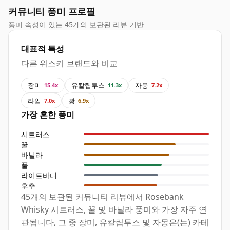
커뮤니티 풍미 프로필
풍미 속성이 있는 45개의 보관된 리뷰 기반
대표적 특성
다른 위스키 브랜드와 비교
장미
유칼립투스
자몽
15.4x
11.3x
7.2x
라임
빵
7.0x
6.9x
가장 흔한 풍미
시트러스
꿀
바닐라
풀
라이트바디
후추
45개의 보관된 커뮤니티 리뷰에서 Rosebank
Whisky 시트러스, 꿀 및 바닐라 풍미와 가장 자주 연
관됩니다, 그 중 장미, 유칼립투스 및 자몽은(는) 카테