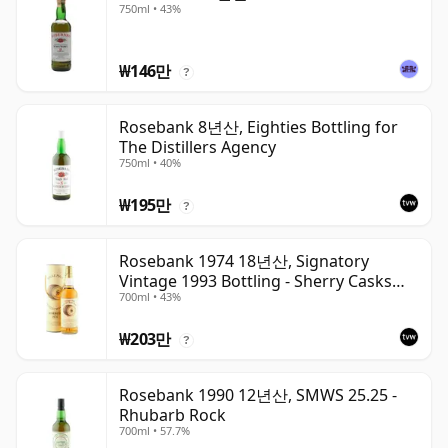
750ml • 43%
₩146만
?
Rosebank 8년산, Eighties Bottling for
The Distillers Agency
750ml • 40%
₩195만
?
Rosebank 1974 18년산, Signatory
Vintage 1993 Bottling - Sherry Casks
700ml • 43%
#5047-5049
₩203만
?
Rosebank 1990 12년산, SMWS 25.25 -
Rhubarb Rock
700ml • 57.7%