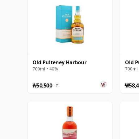
Old Pulteney Harbour
Old 
700ml • 40%
700ml 
₩50,500
₩58,4
?