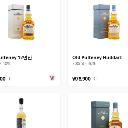
Pulteney 12년산
Old Pulteney Huddart
• 40%
700ml • 46%
00
₩78,900
?
?