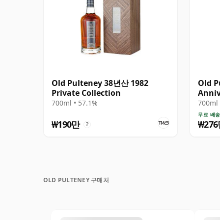
Old Pulteney 38년산 1982
Old P
Private Collection
Anni
700ml • 57.1%
700ml 
무료 배
₩190만
₩27
?
OLD PULTENEY 구매처