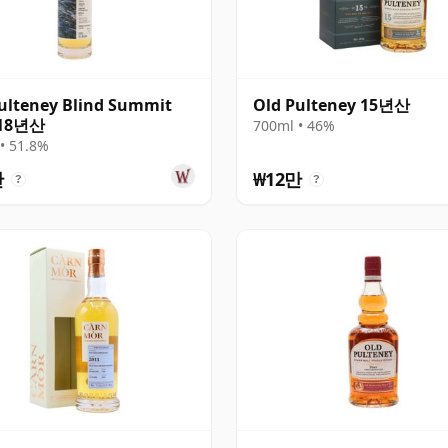
ulteney Blind Summit
Old Pulteney 15년산
 18년산
700ml • 46%
• 51.8%
만
₩12만
?
?