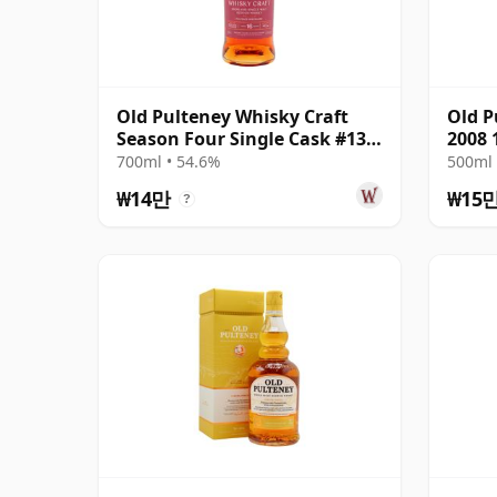
Old Pulteney Whisky Craft
Old P
Season Four Single Cask #13
2008
16년산
700ml • 54.6%
500ml 
₩14만
₩15
?