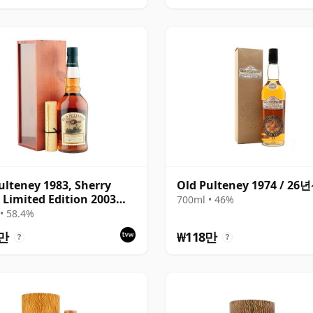
ulteney 1983, Sherry
Old Pulteney 1974 / 26
Limited Edition 2003
700ml • 46%
ing - Cask 929
• 58.4%
8만
₩118만
?
?