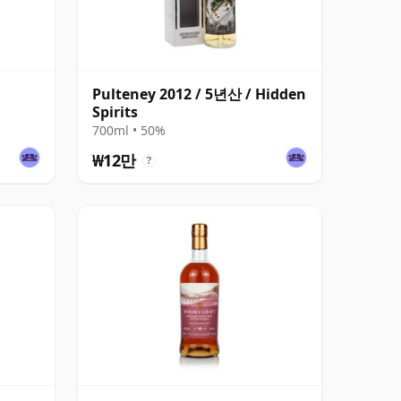
Pulteney 2012 / 5년산 / Hidden
Spirits
700ml • 50%
₩12만
?