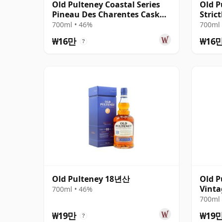
Old Pulteney Coastal Series
Old P
Pineau Des Charentes Cask
Stric
Single Ma
Finis
700ml • 46%
700ml 
₩16만
₩16
?
Old Pulteney 18년산
Old P
Vinta
700ml • 46%
Colle
700ml 
₩19만
₩19
?