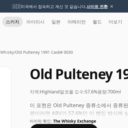
×
🇺🇸
미국에서 접속하고 계신 것 같습니다.
사이트 전환
스카치
아이리시
일본
아메리칸
월드
더보기
 Whisky
/
Old Pulteney 1991 Cask# 0030
Old Pulteney 1
지역:
Highland
알코올 도수:
57.6%
용량:
700ml
이 표현은 Old Pulteney 증류소에서 
팬이라면 ABV가 57.6%인 이 병입 방식에
마지막 확인:
The Whisky Exchange