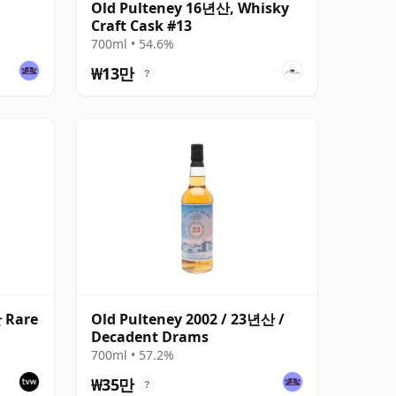
Old Pulteney 16년산, Whisky
Craft Cask #13
700ml • 54.6%
₩13만
?
 Rare
Old Pulteney 2002 / 23년산 /
Decadent Drams
00720
700ml • 57.2%
₩35만
?