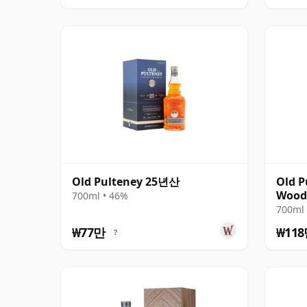
Old Pulteney 25년산
Old P
Wood 
700ml • 46%
Bottl
700ml 
₩77만
₩11
?