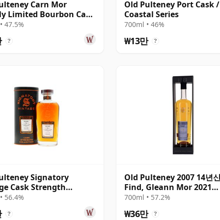
ulteney Carn Mor
Old Pulteney Port Cask /
tly Limited Bourbon Cask
Coastal Series
h Sing 2011 11년산
• 47.5%
700ml • 46%
만
₩13만
?
?
ulteney Signatory
Old Pulteney 2007 14년산
ge Cask Strength
Find, Gleann Mor 2021
ction Single 2008 16년산
Bottling - Single Cask 7
• 56.4%
700ml • 57.2%
만
₩36만
?
?