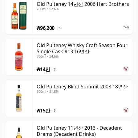
Old Pulteney 14년산 2006 Hart Brothers
700ml • 52.6%
₩96,200
?
Old Pulteney Whisky Craft Season Four
Single Cask #13 16년산
700ml • 54.6%
₩14만
?
Old Pulteney Blind Summit 2008 18년산
500ml • 51.8%
₩15만
?
Old Pulteney 11년산 2013 - Decadent
Drams (Decadent Drinks)