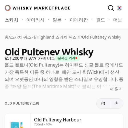
스카치
아이리시
일본
아메리칸
월드
더보기
홈
/
스카치 위스키
/
Highland 스카치 위스키
/
Old Pulteney Whisky
Old Pulteney Whisky
₩51,200부터 37개 가격 비교
실시간 가격
올드 풀트니(Old Pulteney)는 하이랜드 싱글 몰트 중에서도
가장 독특한 이름 중 하나로, 해안 도시 윅(Wick)에서 생산
되며 오랫동안 바다의 영향을 받은 스타일로 유명합니다. 종
종 "해양 몰트(The Maritime Malt)"로 불리는 이 위스키는
더 읽기
신선한 과일, 꿀 같은 단맛, 부드러운 오크와 함께 미묘한 염
분 느낌이 어우러져 많은 내륙 몰트와 차별화되는 것으로 알
OLD PULTENEY 쇼핑
려져 있습니다.
이러한 해안 특성은 여전히 제품군의 핵심을 이루고 있습니
Old Pulteney Harbour
700ml • 40%
다. 12년산은 여전히 하우스 스타일을 가장 명확하게 보여