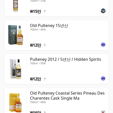
700ml • 53%
₩15만
?
Old Pulteney 15년산
700ml • 46%
₩12만
?
Pulteney 2012 / 5년산 / Hidden Spirits
700ml • 50%
₩12만
?
Old Pulteney Coastal Series Pineau Des
Charentes Cask Single Ma
700ml • 46%
₩16만
?