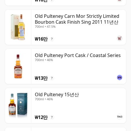
Old Pulteney Carn Mor Strictly Limited
Bourbon Cask Finish Sing 2011 11년산
700ml • 47.5%
₩16만
?
Old Pulteney Port Cask / Coastal Series
700ml • 46%
₩13만
?
Old Pulteney 15년산
700ml • 46%
₩12만
?