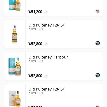
주는 입문작이며, 허다트(Huddart), 15년산, 18년산, 25년
산과 같은 표현들은 증류소 위스키의 더욱 폭넓고 성숙한 면
₩51,200
?
모를 보여줍니다. 은은한 스모키함과 캐스크 주도적인 특성
부터 더욱 깊고 풍부하며 세련된 맛까지 다양합니다.
Old Pulteney 12년산
700ml • 40%
올드 풀트니는 종종 애호가들 사이에서 특별한 애정을 받아
왔는데, 그 이유는 이 위스키들이 개성적이면서도 절제된 느
₩52,800
낌을 주기 때문입니다. 장소성이 가득하고, 즐기기 쉬우며,
?
과시적이지 않으면서도 뚜렷한 특징을 가지고 있습니다. 신
선함과 질감, 그리고 명확한 원산지 감각을 지닌 클래식한
Old Pulteney Harbour
700ml • 40%
하이랜드 몰트를 찾는 음주가들에게 여전히 훌륭한 선택입
니다.
₩52,800
?
Old Pulteney 12년산
700ml • 40%