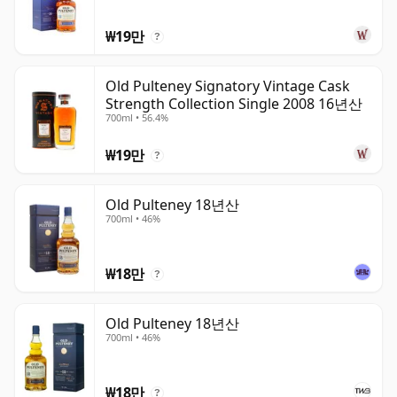
₩19만
?
Old Pulteney Signatory Vintage Cask
Strength Collection Single 2008 16년산
700ml • 56.4%
₩19만
?
Old Pulteney 18년산
700ml • 46%
₩18만
?
Old Pulteney 18년산
700ml • 46%
₩18만
?