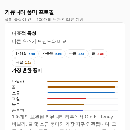
커뮤니티 풍미 프로필
풍미 속성이 있는 106개의 보관된 리뷰 기반
대표적 특성
다른 위스키 브랜드와 비교
해안의
소금물
소금
배
5.6x
5.0x
4.5x
2.8x
곡물
2.6x
가장 흔한 풍미
바닐라
꿀
소금
과일
몰트
풍부한
106개의 보관된 커뮤니티 리뷰에서 Old Pulteney
바닐라, 꿀 및 소금 풍미와 가장 자주 연관됩니다, 그