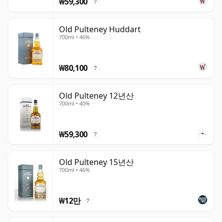
₩59,300
?
Old Pulteney Huddart
700ml • 46%
₩80,100
?
Old Pulteney 12년산
700ml • 40%
₩59,300
?
Old Pulteney 15년산
700ml • 46%
₩12만
?