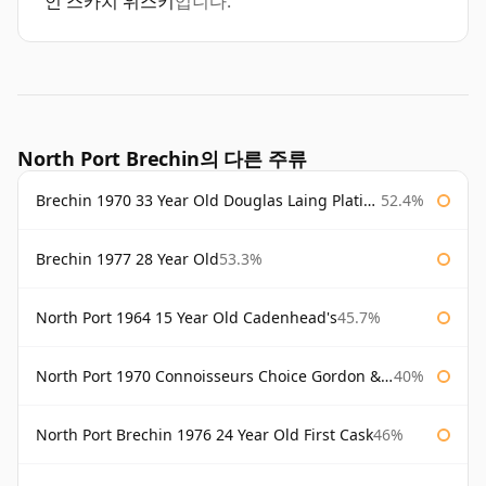
인 스카치 위스키
입니다.
North Port Brechin의 다른 주류
Brechin 1970 33 Year Old Douglas Laing Platinum Selection
52.4%
Brechin 1977 28 Year Old
53.3%
North Port 1964 15 Year Old Cadenhead's
45.7%
North Port 1970 Connoisseurs Choice Gordon & Macphail
40%
North Port Brechin 1976 24 Year Old First Cask
46%