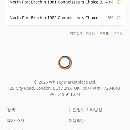
North Port Brechin 1981 Connoisseurs Choice Bottled 1998 Gordon & Macphail
40%
North Port Brechin 1982 Connoisseurs Choice Gordon & Macphail
43%
재고 상태:
좋음
보통
적음
© 2026 Whisky Marketplace Ltd.
128 City Road, London, EC1V 2NX, UK ·
회사 번호 17204643
·
VAT 519 9116 71
검색
개인정보 처리방침
회사 소개
이용약관