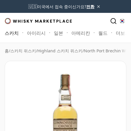
×
🇺🇸
미국에서 접속 중이신가요?
전환
스카치
아이리시
일본
아메리칸
월드
더보기
홈
/
스카치 위스키
/
Highland 스카치 위스키
/
North Port Brechin Whi