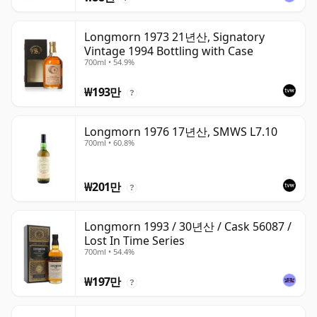
Longmorn 1973 21년산, Signatory
Vintage 1994 Bottling with Case
700ml • 54.9%
₩193만
?
Longmorn 1976 17년산, SMWS L7.10
700ml • 60.8%
₩201만
?
Longmorn 1993 / 30년산 / Cask 56087 /
Lost In Time Series
700ml • 54.4%
₩197만
?