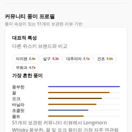
커뮤니티 풍미 프로필
풍미 속성이 있는 51개의 보관된 리뷰 기반
대표적 특성
다른 위스키 브랜드와 비교
마지팬
살구
대추야자
건초
6.4x
5.3x
5.1x
5.0x
무화과
4.7x
가장 흔한 풍미
풍부한
꿀
오크
바닐라
초콜릿
몰트
51개의 보관된 커뮤니티 리뷰에서 Longmorn
Whisky 풍부한, 꿀 및 오크 풍미와 가장 자주 연관됩