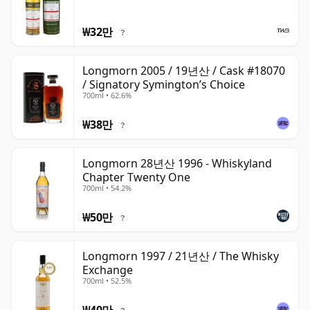
₩32만
?
Longmorn 2005 / 19년산 / Cask #18070
/ Signatory Symington’s Choice
700ml • 62.6%
₩38만
?
Longmorn 28년산 1996 - Whiskyland
Chapter Twenty One
700ml • 54.2%
₩50만
?
Longmorn 1997 / 21년산 / The Whisky
Exchange
700ml • 52.5%