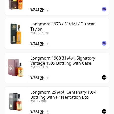
₩241만
?
Longmorn 1973 / 31년산 / Duncan
Taylor
700ml • 51.3%
₩241만
?
Longmorn 1968 31년산, Signatory
Vintage 1999 Bottling with Case
700ml • 53.8%
₩361만
?
Longmorn 25년산, Centenary 1994
Bottling with Presentation Box
700ml • 45%
₩361만
?