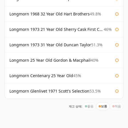
Longmorn 1968 32 Year Old Hart Brothers
49.8%
Longmorn 1973 21 Year Old Sherry Cask First Cask
46%
Longmorn 1973 31 Year Old Duncan Taylor
51.3%
Longmorn 25 Year Old Gordon & Macphail
40%
Longmorn Centenary 25 Year Old
45%
Longmorn Glenlivet 1971 Scott's Selection
53.5%
재고 상태:
좋음
보통
적음