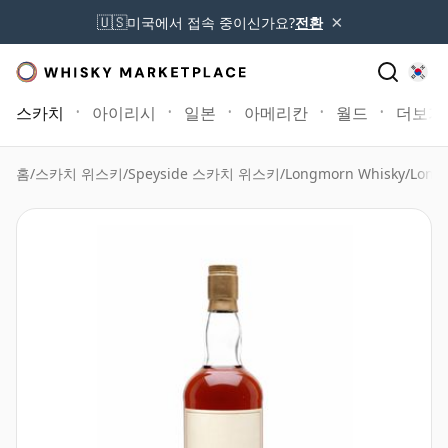
×
🇺🇸
미국에서 접속 중이신가요?
전환
스카치
아이리시
일본
아메리칸
월드
더보기
홈
/
스카치 위스키
/
Speyside 스카치 위스키
/
Longmorn Whisky
/
Long