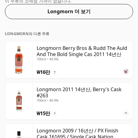
이 주류의 소매점 가격이 없습니다.
Longmorn 더 보기
LONGMORN의 다른 주류
Longmorn Berry Bros & Rudd The Auld
And The Bold Single Cas 2011 14년산
700ml • 49.9%
₩16만
?
Longmorn 2011 14년산, Berry's Cask
#263
700ml • 49.9%
₩15만
?
Longmorn 2009 / 16년산 / PX Finish
Cask 161695 / Single Cask Nation