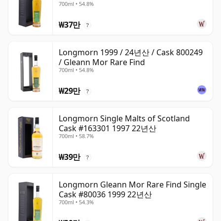
700ml • 54.8%
₩37만
?
Longmorn 1999 / 24년산 / Cask 800249
/ Gleann Mor Rare Find
700ml • 54.8%
₩29만
?
Longmorn Single Malts of Scotland
Cask #163301 1997 22년산
700ml • 58.7%
₩39만
?
Longmorn Gleann Mor Rare Find Single
Cask #80036 1999 22년산
700ml • 54.3%