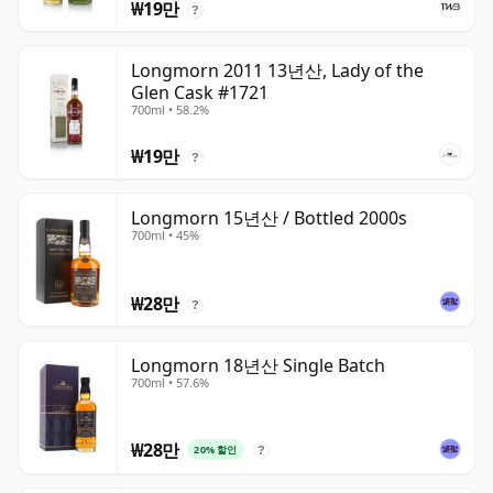
₩19만
?
Longmorn 2011 13년산, Lady of the
Glen Cask #1721
700ml • 58.2%
₩19만
?
Longmorn 15년산 / Bottled 2000s
700ml • 45%
₩28만
?
Longmorn 18년산 Single Batch
700ml • 57.6%
₩28만
20% 할인
?