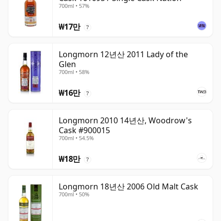
700ml • 57%
₩17만
?
Longmorn 12년산 2011 Lady of the
Glen
700ml • 58%
₩16만
?
Longmorn 2010 14년산, Woodrow's
Cask #900015
700ml • 54.5%
₩18만
?
Longmorn 18년산 2006 Old Malt Cask
700ml • 50%