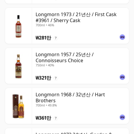
Longmorn 1973 / 21년산 / First Cask
#3961 / Sherry Cask
700ml • 46%
₩281만
?
Longmorn 1957 / 25년산 /
Connoisseurs Choice
750ml • 40%
₩321만
?
Longmorn 1968 / 32년산 / Hart
Brothers
700ml • 49.8%
₩361만
?