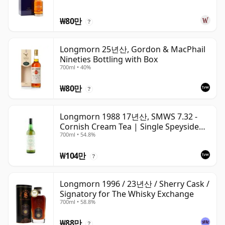
₩80만
?
Longmorn 25년산, Gordon & MacPhail
Nineties Bottling with Box
700ml • 40%
₩80만
?
Longmorn 1988 17년산, SMWS 7.32 -
Cornish Cream Tea | Single Speyside
700ml • 54.8%
Malt Whisky | 54.8% | 70cl | The
Whisky Vault
₩104만
?
Longmorn 1996 / 23년산 / Sherry Cask /
Signatory for The Whisky Exchange
700ml • 58.8%
₩88만
?