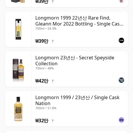
₩39만
?
Longmorn 1999 22년산 Rare Find,
Gleann Mor 2022 Bottling - Single Cask
700ml • 54.3%
80036
₩39만
?
Longmorn 23년산 - Secret Speyside
Collection
700ml • 48%
₩42만
?
Longmorn 1999 / 23년산 / Single Cask
Nation
700ml • 51.8%
₩32만
?