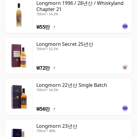
Longmorn 1996 / 28년산 / Whiskyland
Chapter 21
700ml • 54.2%
₩55만
?
Longmorn Secret 25년산
700ml • 52.2%
₩72만
?
Longmorn 22년산 Single Batch
700ml • 54.5%
₩56만
?
Longmorn 23년산
700ml • 48%