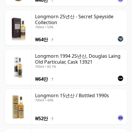
₩40만
?
Longmorn 25년산 - Secret Speyside
Collection
700ml • 53%
₩64만
?
Longmorn 1994 25년산, Douglas Laing
Old Particular, Cask 13921
700ml • 60.1%
₩64만
?
Longmorn 15년산 / Bottled 1990s
700ml • 43%
₩52만
?