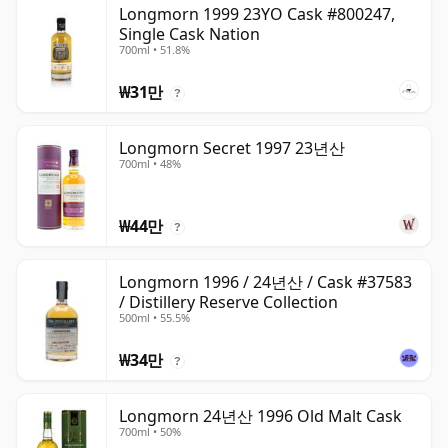
Longmorn 1999 23YO Cask #800247,
Single Cask Nation
700ml • 51.8%
₩31만
?
Longmorn Secret 1997 23년산
700ml • 48%
₩44만
?
Longmorn 1996 / 24년산 / Cask #37583
/ Distillery Reserve Collection
500ml • 55.5%
₩34만
?
Longmorn 24년산 1996 Old Malt Cask
700ml • 50%