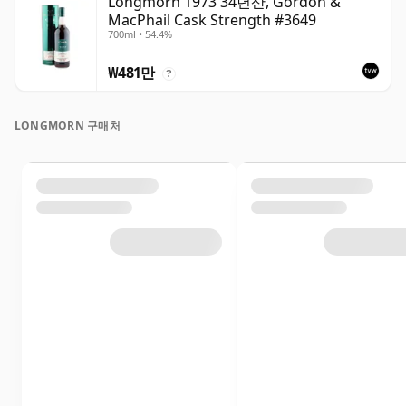
Longmorn 1973 34년산, Gordon &
MacPhail Cask Strength #3649
700ml • 54.4%
₩481만
?
LONGMORN 구매처