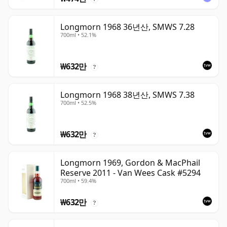
Longmorn 1968 36년산, SMWS 7.28
700ml • 52.1%
₩632만
?
Longmorn 1968 38년산, SMWS 7.38
700ml • 52.5%
₩632만
?
Longmorn 1969, Gordon & MacPhail
Reserve 2011 - Van Wees Cask #5294
700ml • 59.4%
₩632만
?