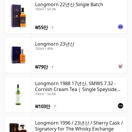
Longmorn 22년산 Single Batch
700ml • 54.5%
₩55만
?
Longmorn 23년산
700ml • 48%
₩79만
?
Longmorn 1988 17년산, SMWS 7.32 -
Cornish Cream Tea | Single Speyside
700ml • 54.8%
Malt Whisky | 54.8% | 70cl | The
Whisky Vault
₩103만
?
Longmorn 1996 / 23년산 / Sherry Cask /
Signatory for The Whisky Exchange