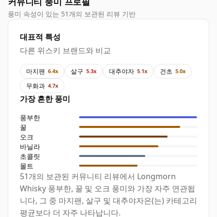
커뮤니티 풍미 프로필
풍미 속성이 있는 51개의 보관된 리뷰 기반
대표적 특성
다른 위스키 브랜드와 비교
마지팬
살구
대추야자
건초
6.4x
5.3x
5.1x
5.0x
무화과
4.7x
가장 흔한 풍미
풍부한
꿀
오크
바닐라
초콜릿
몰트
51개의 보관된 커뮤니티 리뷰에서 Longmorn
Whisky 풍부한, 꿀 및 오크 풍미와 가장 자주 연관됩
니다, 그 중 마지팬, 살구 및 대추야자은(는) 카테고리
평균보다 더 자주 나타납니다.