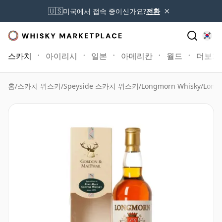
×
🇺🇸
미국에서 접속 중이신가요?
전환
스카치
아이리시
일본
아메리칸
월드
더보기
홈
/
스카치 위스키
/
Speyside 스카치 위스키
/
Longmorn Whisky
/
Long