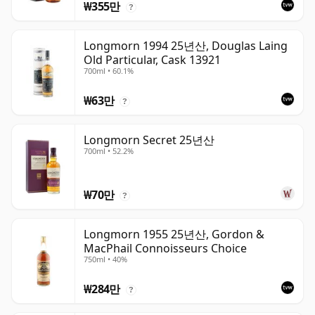
₩355만
?
Longmorn 1994 25년산, Douglas Laing
Old Particular, Cask 13921
700ml • 60.1%
₩63만
?
Longmorn Secret 25년산
700ml • 52.2%
₩70만
?
Longmorn 1955 25년산, Gordon &
MacPhail Connoisseurs Choice
750ml • 40%
₩284만
?