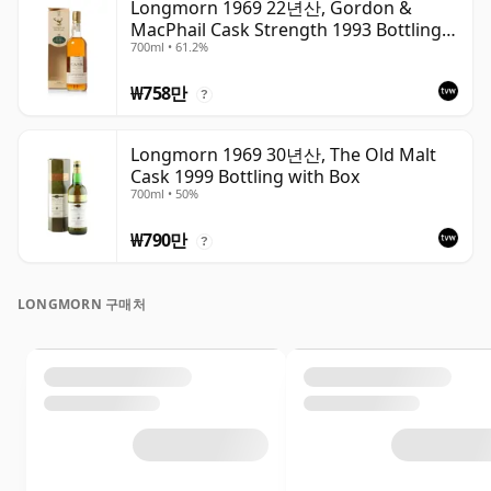
Longmorn 1969 22년산, Gordon &
MacPhail Cask Strength 1993 Bottling
700ml • 61.2%
with Box
₩758만
?
Longmorn 1969 30년산, The Old Malt
Cask 1999 Bottling with Box
700ml • 50%
₩790만
?
LONGMORN 구매처