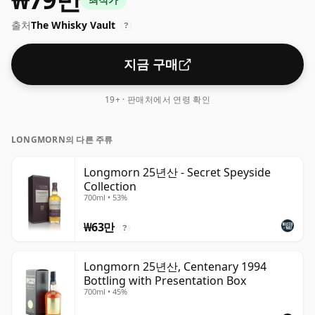
출처
The Whisky Vault
?
지금 구매
19+ · 판매처에서 연령 확인
LONGMORN의 다른 주류
Longmorn 25년산 - Secret Speyside
Collection
700ml • 53%
₩63만
?
Longmorn 25년산, Centenary 1994
Bottling with Presentation Box
700ml • 45%