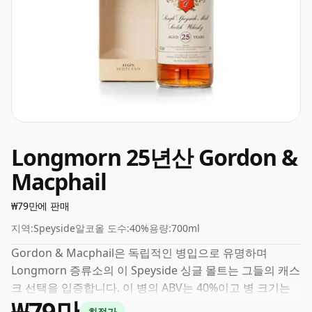
Longmorn 25년산 Gordon &
Macphail
₩79만에 판매
지역:
Speyside
알코올 도수:
40%
용량:
700ml
Gordon & Macphail은 독립적인 병입으로 유명하며
Longmorn 증류소의 이 Speyside 싱글 몰트는 그들의 캐스
크 선택을 입증합니다. 이 병의 ABV는 40%이고 병 크기는
₩79만
표준 70cl입니다.
최적가