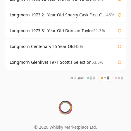
Longmorn 1973 21 Year Old Sherry Cask First Cask
46%
Longmorn 1973 31 Year Old Duncan Taylor
51.3%
Longmorn Centenary 25 Year Old
45%
Longmorn Glenlivet 1971 Scott's Selection
53.5%
재고 상태:
좋음
보통
적음
© 2026 Whisky Marketplace Ltd.