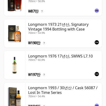
700ml • 58.8%
₩87만
?
Longmorn 1973 21년산, Signatory
Vintage 1994 Bottling with Case
700ml • 54.9%
₩190만
?
Longmorn 1976 17년산, SMWS L7.10
700ml • 60.8%
₩197만
?
Longmorn 1993 / 30년산 / Cask 56087 /
Lost In Time Series
700ml • 54.4%