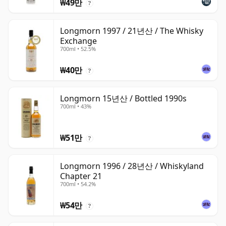
₩49만
?
Longmorn 1997 / 21년산 / The Whisky
Exchange
700ml • 52.5%
₩40만
?
Longmorn 15년산 / Bottled 1990s
700ml • 43%
₩51만
?
Longmorn 1996 / 28년산 / Whiskyland
Chapter 21
700ml • 54.2%
₩54만
?