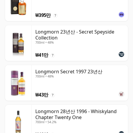
₩395만
?
Longmorn 23년산 - Secret Speyside
Collection
700ml • 48%
₩41만
?
Longmorn Secret 1997 23년산
700ml • 48%
₩43만
?
Longmorn 28년산 1996 - Whiskyland
Chapter Twenty One
700ml • 54.2%