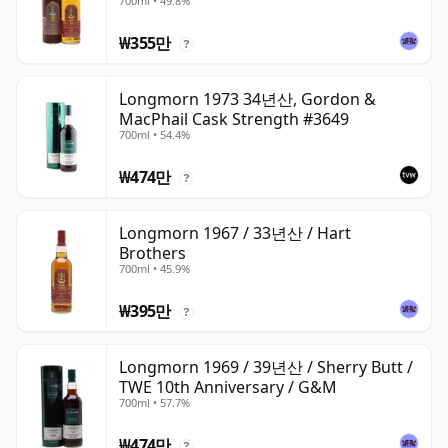
700ml • 49.8%
₩355만
?
Longmorn 1973 34년산, Gordon &
MacPhail Cask Strength #3649
700ml • 54.4%
₩474만
?
Longmorn 1967 / 33년산 / Hart
Brothers
700ml • 45.9%
₩395만
?
Longmorn 1969 / 39년산 / Sherry Butt /
TWE 10th Anniversary / G&M
700ml • 57.7%
₩474만
?