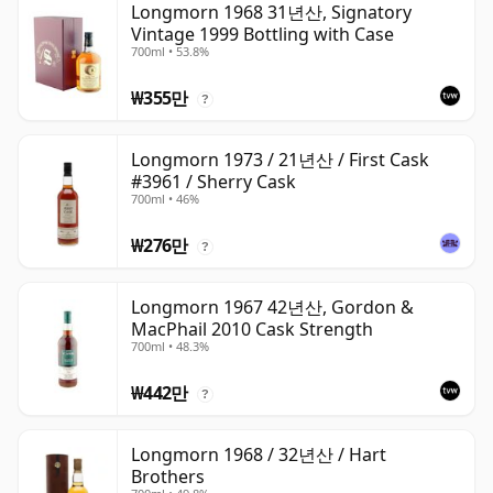
Longmorn 1968 31년산, Signatory
Vintage 1999 Bottling with Case
700ml • 53.8%
₩355만
?
Longmorn 1973 / 21년산 / First Cask
#3961 / Sherry Cask
700ml • 46%
₩276만
?
Longmorn 1967 42년산, Gordon &
MacPhail 2010 Cask Strength
700ml • 48.3%
₩442만
?
Longmorn 1968 / 32년산 / Hart
Brothers