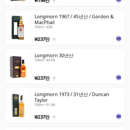
₩194만
?
Longmorn 1967 / 45년산 / Gordon &
MacPhail
700ml • 43%
₩237만
?
Longmorn 30년산
700ml • 44.5%
₩237만
?
Longmorn 1973 / 31년산 / Duncan
Taylor
700ml • 51.3%
₩237만
?