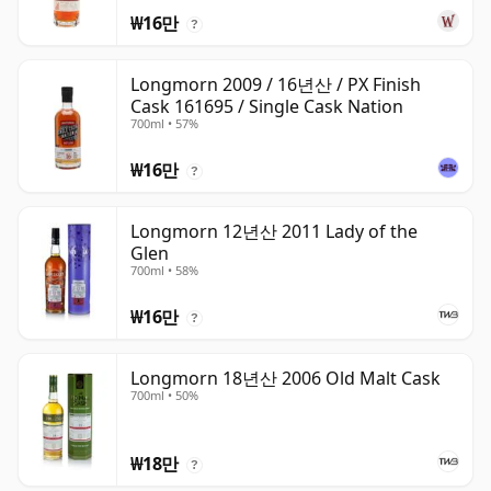
₩16만
?
Longmorn 2009 / 16년산 / PX Finish
Cask 161695 / Single Cask Nation
700ml • 57%
₩16만
?
Longmorn 12년산 2011 Lady of the
Glen
700ml • 58%
₩16만
?
Longmorn 18년산 2006 Old Malt Cask
700ml • 50%
₩18만
?