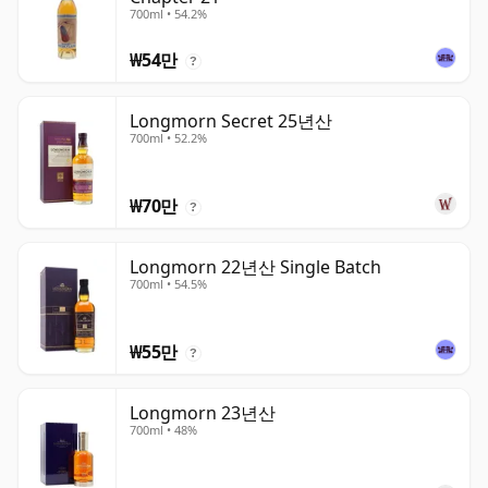
700ml • 54.2%
₩54만
?
Longmorn Secret 25년산
700ml • 52.2%
₩70만
?
Longmorn 22년산 Single Batch
700ml • 54.5%
₩55만
?
Longmorn 23년산
700ml • 48%