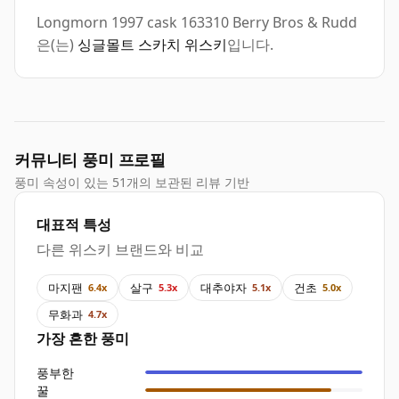
Longmorn 1997 cask 163310 Berry Bros & Rudd
은(는)
싱글몰트 스카치 위스키
입니다.
커뮤니티 풍미 프로필
풍미 속성이 있는 51개의 보관된 리뷰 기반
대표적 특성
다른 위스키 브랜드와 비교
마지팬
살구
대추야자
건초
6.4x
5.3x
5.1x
5.0x
무화과
4.7x
가장 흔한 풍미
풍부한
꿀