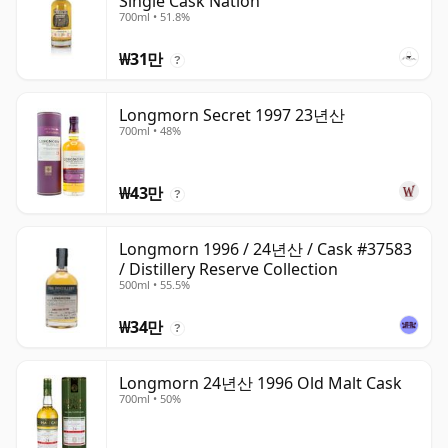
Single Cask Nation
700ml • 51.8%
₩31만
?
Longmorn Secret 1997 23년산
700ml • 48%
₩43만
?
Longmorn 1996 / 24년산 / Cask #37583
/ Distillery Reserve Collection
500ml • 55.5%
₩34만
?
Longmorn 24년산 1996 Old Malt Cask
700ml • 50%