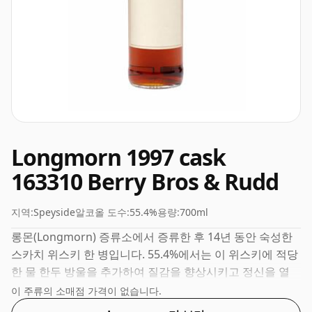
Longmorn 1997 cask
163310 Berry Bros & Rudd
지역:
Speyside
알코올 도수:
55.4%
용량:
700ml
롱몬(Longmorn) 증류소에서 증류한 후 14년 동안 숙성한
스카치 위스키 한 병입니다. 55.4%에서는 이 위스키에 적당
한 물 한두 방울을 추가하여 질감을 향상시키고 정신을 열
수 있습니다.
이 주류의 소매점 가격이 없습니다.