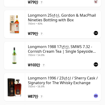
₩79만
?
Longmorn 25년산, Gordon & MacPhail
Nineties Bottling with Box
700ml • 40%
₩79만
?
Longmorn 1988 17년산, SMWS 7.32 -
Cornish Cream Tea | Single Speyside
700ml • 54.8%
Malt Whisky | 54.8% | 70cl | The
Whisky Vault
₩103만
?
Longmorn 1996 / 23년산 / Sherry Cask /
Signatory for The Whisky Exchange
700ml • 58.8%
₩87만
?