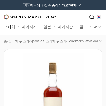
×
🇺🇸
미국에서 접속 중이신가요?
전환
스카치
아이리시
일본
아메리칸
월드
더보기
홈
/
스카치 위스키
/
Speyside 스카치 위스키
/
Longmorn Whisky
/
Longm