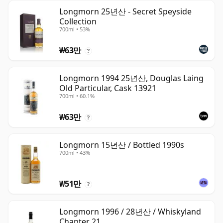
Longmorn 25년산 - Secret Speyside
Collection
700ml • 53%
₩63만
?
Longmorn 1994 25년산, Douglas Laing
Old Particular, Cask 13921
700ml • 60.1%
₩63만
?
Longmorn 15년산 / Bottled 1990s
700ml • 43%
₩51만
?
Longmorn 1996 / 28년산 / Whiskyland
Chapter 21