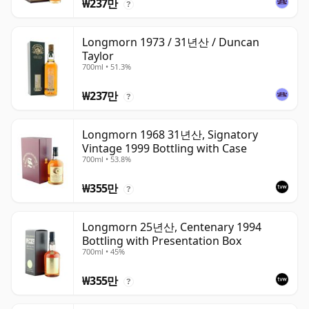
₩237만
?
Longmorn 1973 / 31년산 / Duncan
Taylor
700ml • 51.3%
₩237만
?
Longmorn 1968 31년산, Signatory
Vintage 1999 Bottling with Case
700ml • 53.8%
₩355만
?
Longmorn 25년산, Centenary 1994
Bottling with Presentation Box
700ml • 45%
₩355만
?