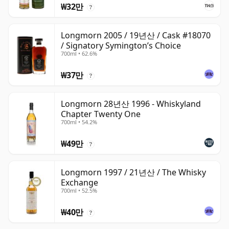
₩32만
?
Longmorn 2005 / 19년산 / Cask #18070
/ Signatory Symington’s Choice
700ml • 62.6%
₩37만
?
Longmorn 28년산 1996 - Whiskyland
Chapter Twenty One
700ml • 54.2%
₩49만
?
Longmorn 1997 / 21년산 / The Whisky
Exchange
700ml • 52.5%
₩40만
?