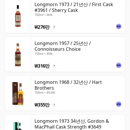
Longmorn 1973 / 21년산 / First Cask
#3961 / Sherry Cask
700ml • 46%
₩276만
?
Longmorn 1957 / 25년산 /
Connoisseurs Choice
750ml • 40%
₩316만
?
Longmorn 1968 / 32년산 / Hart
Brothers
700ml • 49.8%
₩355만
?
Longmorn 1973 34년산, Gordon &
MacPhail Cask Strength #3649