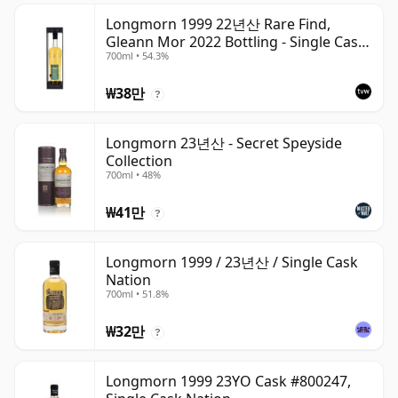
Longmorn 1999 22년산 Rare Find,
Gleann Mor 2022 Bottling - Single Cask
700ml • 54.3%
80036
₩38만
?
Longmorn 23년산 - Secret Speyside
Collection
700ml • 48%
₩41만
?
Longmorn 1999 / 23년산 / Single Cask
Nation
700ml • 51.8%
₩32만
?
Longmorn 1999 23YO Cask #800247,