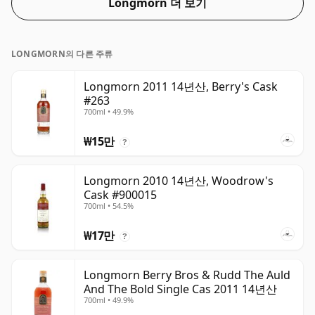
Longmorn 더 보기
LONGMORN의 다른 주류
Longmorn 2011 14년산, Berry's Cask
#263
700ml • 49.9%
₩15만
?
Longmorn 2010 14년산, Woodrow's
Cask #900015
700ml • 54.5%
₩17만
?
Longmorn Berry Bros & Rudd The Auld
And The Bold Single Cas 2011 14년산
700ml • 49.9%