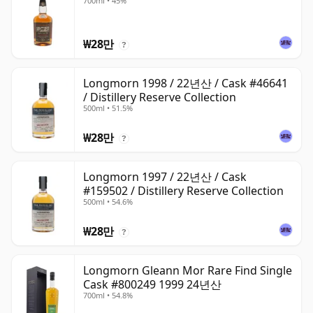
700ml • 45%
₩28만
?
Longmorn 1998 / 22년산 / Cask #46641
/ Distillery Reserve Collection
500ml • 51.5%
₩28만
?
Longmorn 1997 / 22년산 / Cask
#159502 / Distillery Reserve Collection
500ml • 54.6%
₩28만
?
Longmorn Gleann Mor Rare Find Single
Cask #800249 1999 24년산
700ml • 54.8%