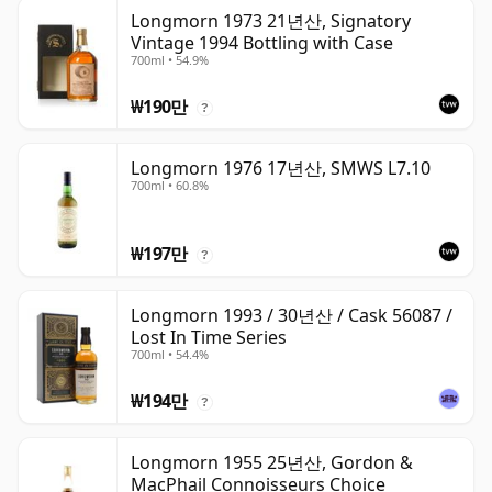
Longmorn 1973 21년산, Signatory
Vintage 1994 Bottling with Case
700ml • 54.9%
₩190만
?
Longmorn 1976 17년산, SMWS L7.10
700ml • 60.8%
₩197만
?
Longmorn 1993 / 30년산 / Cask 56087 /
Lost In Time Series
700ml • 54.4%
₩194만
?
Longmorn 1955 25년산, Gordon &
MacPhail Connoisseurs Choice