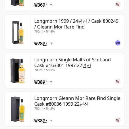
₩36만
?
Longmorn 1999 / 24년산 / Cask 800249
/ Gleann Mor Rare Find
700ml • 54.8%
₩28만
?
Longmorn Single Malts of Scotland
Cask #163301 1997 22년산
700ml • 58.7%
₩38만
?
Longmorn Gleann Mor Rare Find Single
Cask #80036 1999 22년산
700ml • 54.3%
₩38만
?