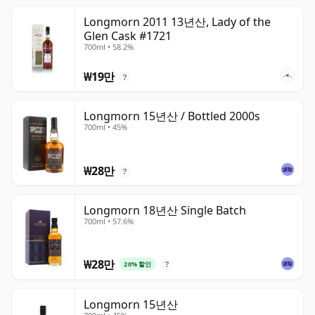
Longmorn 2011 13년산, Lady of the
Glen Cask #1721
700ml • 58.2%
₩19만
?
Longmorn 15년산 / Bottled 2000s
700ml • 45%
₩28만
?
Longmorn 18년산 Single Batch
700ml • 57.6%
₩28만
20% 할인
?
Longmorn 15년산