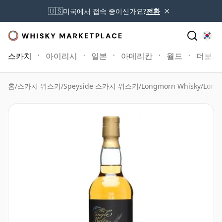
×
🇺🇸
미국에서 접속 중이신가요?
전환
스카치
아이리시
일본
아메리칸
월드
더보기
홈
/
스카치 위스키
/
Speyside 스카치 위스키
/
Longmorn Whisky
/
Longm