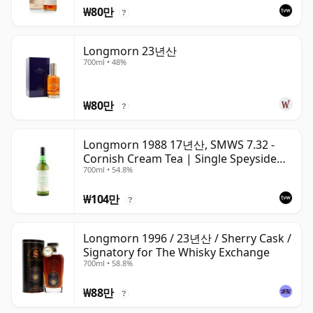
₩80만
?
Longmorn 23년산
700ml • 48%
₩80만
?
Longmorn 1988 17년산, SMWS 7.32 -
Cornish Cream Tea | Single Speyside
700ml • 54.8%
Malt Whisky | 54.8% | 70cl | The
Whisky Vault
₩104만
?
Longmorn 1996 / 23년산 / Sherry Cask /
Signatory for The Whisky Exchange
700ml • 58.8%
₩88만
?