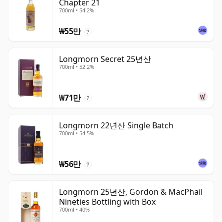
Chapter 21
700ml • 54.2%
₩55만
?
Longmorn Secret 25년산
700ml • 52.2%
₩71만
?
Longmorn 22년산 Single Batch
700ml • 54.5%
₩56만
?
Longmorn 25년산, Gordon & MacPhail
Nineties Bottling with Box
700ml • 40%