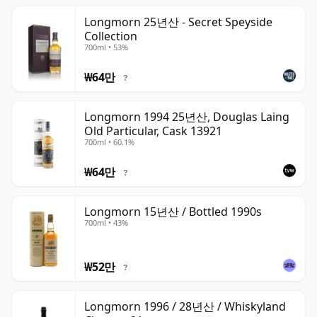
Longmorn 25년산 - Secret Speyside
Collection
700ml • 53%
₩64만
?
Longmorn 1994 25년산, Douglas Laing
Old Particular, Cask 13921
700ml • 60.1%
₩64만
?
Longmorn 15년산 / Bottled 1990s
700ml • 43%
₩52만
?
Longmorn 1996 / 28년산 / Whiskyland