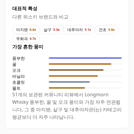
대표적 특성
다른 위스키 브랜드와 비교
마지팬
살구
대추야자
건초
6.4x
5.3x
5.1x
5.0x
무화과
4.7x
가장 흔한 풍미
풍부한
꿀
오크
바닐라
초콜릿
몰트
51개의 보관된 커뮤니티 리뷰에서 Longmorn
Whisky 풍부한, 꿀 및 오크 풍미와 가장 자주 연관됩
니다, 그 중 마지팬, 살구 및 대추야자은(는) 카테고리
평균보다 더 자주 나타납니다.