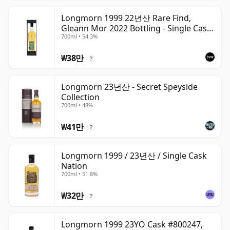
Longmorn 1999 22년산 Rare Find,
Gleann Mor 2022 Bottling - Single Cask
700ml • 54.3%
80036
₩38만
?
Longmorn 23년산 - Secret Speyside
Collection
700ml • 48%
₩41만
?
Longmorn 1999 / 23년산 / Single Cask
Nation
700ml • 51.8%
₩32만
?
Longmorn 1999 23YO Cask #800247,