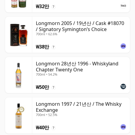
₩32만
?
Longmorn 2005 / 19년산 / Cask #18070
/ Signatory Symington’s Choice
700ml • 62.6%
₩38만
?
Longmorn 28년산 1996 - Whiskyland
Chapter Twenty One
700ml • 54.2%
₩50만
?
Longmorn 1997 / 21년산 / The Whisky
Exchange
700ml • 52.5%
₩40만
?