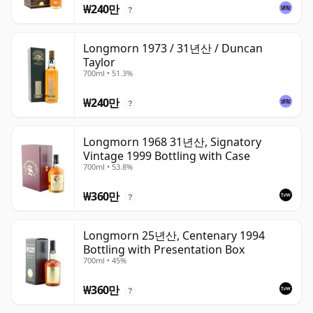
₩240만
?
Longmorn 1973 / 31년산 / Duncan
Taylor
700ml • 51.3%
₩240만
?
Longmorn 1968 31년산, Signatory
Vintage 1999 Bottling with Case
700ml • 53.8%
₩360만
?
Longmorn 25년산, Centenary 1994
Bottling with Presentation Box
700ml • 45%
₩360만
?