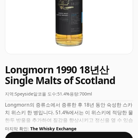
Longmorn 1990 18년산
Single Malts of Scotland
지역:
Speyside
알코올 도수:
51.4%
용량:
700ml
Longmorn의 증류소에서 증류한 후 18년 동안 숙성한 스카
치 위스키 한 병입니다. 51.4%에서는 이 위스키에 적당한 물
한두 방울을 추가하여 질감을 향상시키고 정신을 열 수 있습
니다.
마지막 확인:
The Whisky Exchange