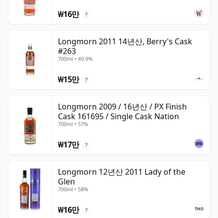
₩16만
?
Longmorn 2011 14년산, Berry's Cask
#263
700ml • 49.9%
₩15만
?
Longmorn 2009 / 16년산 / PX Finish
Cask 161695 / Single Cask Nation
700ml • 57%
₩17만
?
Longmorn 12년산 2011 Lady of the
Glen
700ml • 58%
₩16만
?