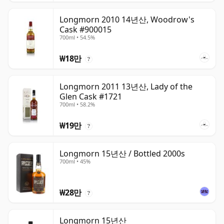
Longmorn 2010 14년산, Woodrow's
Cask #900015
700ml • 54.5%
₩18만
?
Longmorn 2011 13년산, Lady of the
Glen Cask #1721
700ml • 58.2%
₩19만
?
Longmorn 15년산 / Bottled 2000s
700ml • 45%
₩28만
?
Longmorn 15년산