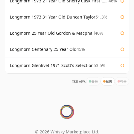
Longmorn 1973 21 Year Old Sherry Cask First Cask
46%
Longmorn 1973 31 Year Old Duncan Taylor
51.3%
Longmorn 25 Year Old Gordon & Macphail
40%
Longmorn Centenary 25 Year Old
45%
Longmorn Glenlivet 1971 Scott's Selection
53.5%
재고 상태:
좋음
보통
적음
© 2026 Whisky Marketplace Ltd.