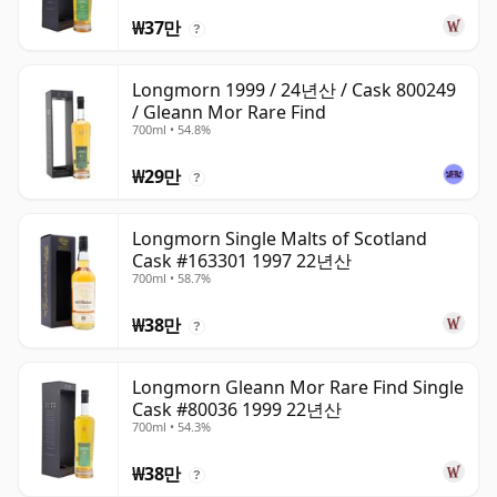
₩37만
?
Longmorn 1999 / 24년산 / Cask 800249
/ Gleann Mor Rare Find
700ml • 54.8%
₩29만
?
Longmorn Single Malts of Scotland
Cask #163301 1997 22년산
700ml • 58.7%
₩38만
?
Longmorn Gleann Mor Rare Find Single
Cask #80036 1999 22년산
700ml • 54.3%
₩38만
?