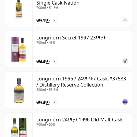
Single Cask Nation
700ml • 51.8%
₩31만
?
Longmorn Secret 1997 23년산
700ml • 48%
₩44만
?
Longmorn 1996 / 24년산 / Cask #37583
/ Distillery Reserve Collection
500ml • 55.5%
₩34만
?
Longmorn 24년산 1996 Old Malt Cask
700ml • 50%