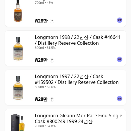
700ml • 45%
₩28만
?
Longmorn 1998 / 22년산 / Cask #46641
/ Distillery Reserve Collection
500ml • 51.5%
₩28만
?
Longmorn 1997 / 22년산 / Cask
#159502 / Distillery Reserve Collection
500ml • 54.6%
₩28만
?
Longmorn Gleann Mor Rare Find Single
Cask #800249 1999 24년산
700ml • 54.8%