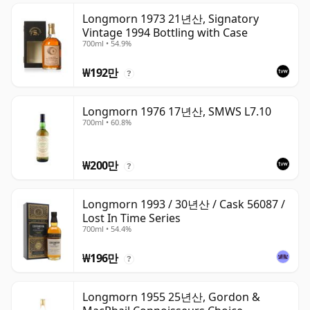
Longmorn 1973 21년산, Signatory
Vintage 1994 Bottling with Case
700ml • 54.9%
₩192만
?
Longmorn 1976 17년산, SMWS L7.10
700ml • 60.8%
₩200만
?
Longmorn 1993 / 30년산 / Cask 56087 /
Lost In Time Series
700ml • 54.4%
₩196만
?
Longmorn 1955 25년산, Gordon &