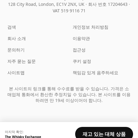
128 City Road, London, EC1V 2NX, UK ·
회사 번호 17204643
·
VAT 519 9116 71
검색
개인정보 처리방침
회사 소개
이용약관
문의하기
접근성
자주 묻는 질문
쿠키 설정
사이트맵
책임감 있게 음주하세요
본 사이트의 링크를 통해 수수료를 받을 수 있습니다. 가격은 소
매업체 통화에서 환산한 추정치일 수 있습니다. 본 사이트를 이용
하려면 만 19세 이상이어야 합니다.
마지막 확인:
재고 있는 대체 상품
The Whisky Exchange