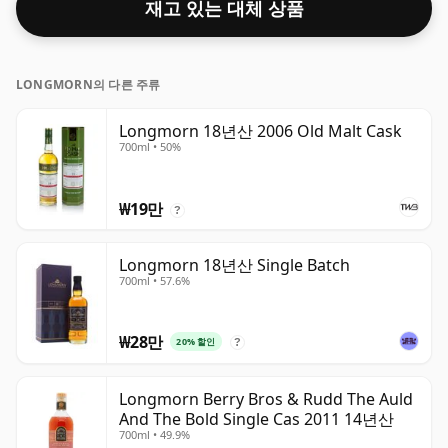
재고 있는 대체 상품
LONGMORN의 다른 주류
Longmorn 18년산 2006 Old Malt Cask
700ml • 50%
₩19만
?
Longmorn 18년산 Single Batch
700ml • 57.6%
₩28만
20% 할인
?
Longmorn Berry Bros & Rudd The Auld
And The Bold Single Cas 2011 14년산
700ml • 49.9%