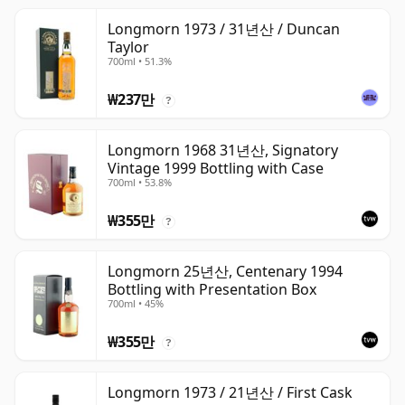
Longmorn 1973 / 31년산 / Duncan
Taylor
700ml • 51.3%
₩237만
?
Longmorn 1968 31년산, Signatory
Vintage 1999 Bottling with Case
700ml • 53.8%
₩355만
?
Longmorn 25년산, Centenary 1994
Bottling with Presentation Box
700ml • 45%
₩355만
?
Longmorn 1973 / 21년산 / First Cask