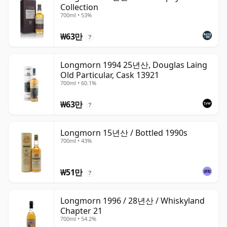
Collection
700ml • 53%
₩63만
?
Longmorn 1994 25년산, Douglas Laing
Old Particular, Cask 13921
700ml • 60.1%
₩63만
?
Longmorn 15년산 / Bottled 1990s
700ml • 43%
₩51만
?
Longmorn 1996 / 28년산 / Whiskyland
Chapter 21
700ml • 54.2%