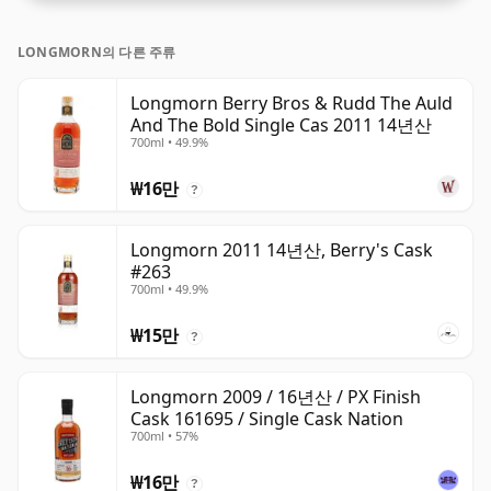
LONGMORN의 다른 주류
Longmorn Berry Bros & Rudd The Auld
And The Bold Single Cas 2011 14년산
700ml • 49.9%
₩16만
?
Longmorn 2011 14년산, Berry's Cask
#263
700ml • 49.9%
₩15만
?
Longmorn 2009 / 16년산 / PX Finish
Cask 161695 / Single Cask Nation
700ml • 57%
₩16만
?