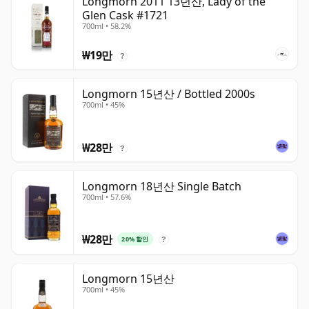
Longmorn 2011 13년산, Lady of the
Glen Cask #1721
700ml • 58.2%
₩19만
?
Longmorn 15년산 / Bottled 2000s
700ml • 45%
₩28만
?
Longmorn 18년산 Single Batch
700ml • 57.6%
₩28만
20% 할인
?
Longmorn 15년산
700ml • 45%