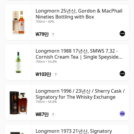
Longmorn 25년산, Gordon & MacPhail
Nineties Bottling with Box
700ml • 40%
₩79만
?
Longmorn 1988 17년산, SMWS 7.32 -
Cornish Cream Tea | Single Speyside
700ml • 54.8%
Malt Whisky | 54.8% | 70cl | The
Whisky Vault
₩103만
?
Longmorn 1996 / 23년산 / Sherry Cask /
Signatory for The Whisky Exchange
700ml • 58.8%
₩87만
?
Longmorn 1973 21년산, Signatory