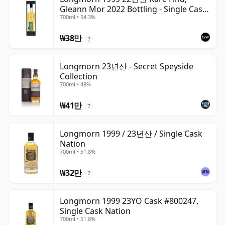
Gleann Mor 2022 Bottling - Single Cask
700ml • 54.3%
80036
₩38만
?
Longmorn 23년산 - Secret Speyside
Collection
700ml • 48%
₩41만
?
Longmorn 1999 / 23년산 / Single Cask
Nation
700ml • 51.8%
₩32만
?
Longmorn 1999 23YO Cask #800247,
Single Cask Nation
700ml • 51.8%