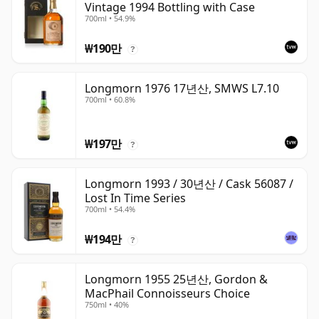
Vintage 1994 Bottling with Case
700ml • 54.9%
₩190만
?
Longmorn 1976 17년산, SMWS L7.10
700ml • 60.8%
₩197만
?
Longmorn 1993 / 30년산 / Cask 56087 /
Lost In Time Series
700ml • 54.4%
₩194만
?
Longmorn 1955 25년산, Gordon &
MacPhail Connoisseurs Choice
750ml • 40%