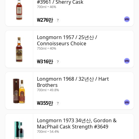
#3961 / Sherry Cask
700ml • 46%
₩276만
?
Longmorn 1957 / 25년산 /
Connoisseurs Choice
750ml • 40%
₩316만
?
Longmorn 1968 / 32년산 / Hart
Brothers
700ml • 49.8%
₩355만
?
Longmorn 1973 34년산, Gordon &
MacPhail Cask Strength #3649
700ml • 54.4%