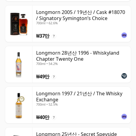
Longmorn 2005 / 19년산 / Cask #18070
/ Signatory Symington’s Choice
700ml • 62.6%
₩37만
?
Longmorn 28년산 1996 - Whiskyland
Chapter Twenty One
700ml • 54.2%
₩49만
?
Longmorn 1997 / 21년산 / The Whisky
Exchange
700ml • 52.5%
₩40만
?
Longmorn 25년산 - Secret Speyside