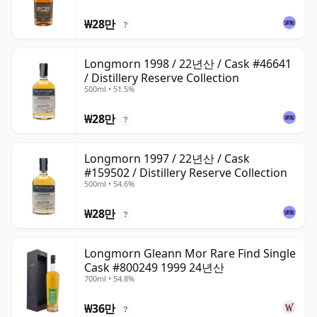
₩28만
?
Longmorn 1998 / 22년산 / Cask #46641
/ Distillery Reserve Collection
500ml • 51.5%
₩28만
?
Longmorn 1997 / 22년산 / Cask
#159502 / Distillery Reserve Collection
500ml • 54.6%
₩28만
?
Longmorn Gleann Mor Rare Find Single
Cask #800249 1999 24년산
700ml • 54.8%
₩36만
?