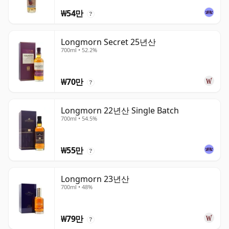
₩54만
?
Longmorn Secret 25년산
700ml • 52.2%
₩70만
?
Longmorn 22년산 Single Batch
700ml • 54.5%
₩55만
?
Longmorn 23년산
700ml • 48%
₩79만
?