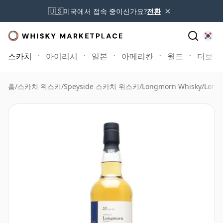
×
🇺🇸
미국에서 접속 중이신가요?
전환
스카치
아이리시
일본
아메리칸
월드
더보기
홈
/
스카치 위스키
/
Speyside 스카치 위스키
/
Longmorn Whisky
/
Long