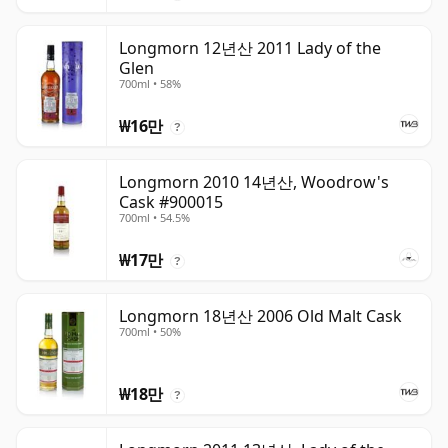
Longmorn 12년산 2011 Lady of the
Glen
700ml • 58%
₩16만
?
Longmorn 2010 14년산, Woodrow's
Cask #900015
700ml • 54.5%
₩17만
?
Longmorn 18년산 2006 Old Malt Cask
700ml • 50%
₩18만
?