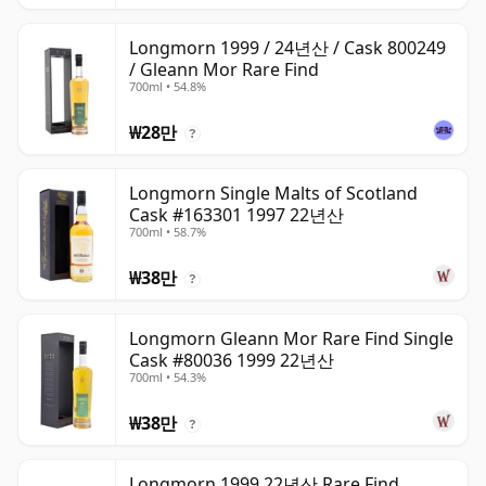
Longmorn 1999 / 24년산 / Cask 800249
/ Gleann Mor Rare Find
700ml • 54.8%
₩28만
?
Longmorn Single Malts of Scotland
Cask #163301 1997 22년산
700ml • 58.7%
₩38만
?
Longmorn Gleann Mor Rare Find Single
Cask #80036 1999 22년산
700ml • 54.3%
₩38만
?
Longmorn 1999 22년산 Rare Find,