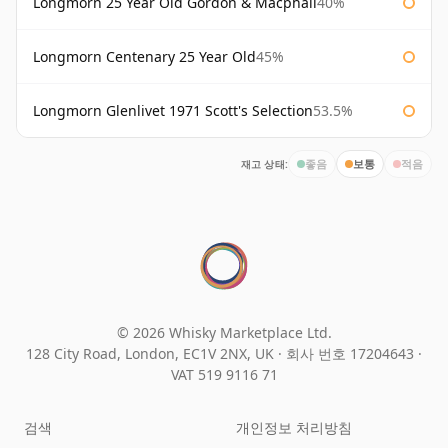
Longmorn 25 Year Old Gordon & Macphail
40%
Longmorn Centenary 25 Year Old
45%
Longmorn Glenlivet 1971 Scott's Selection
53.5%
재고 상태:
좋음
보통
적음
© 2026 Whisky Marketplace Ltd.
128 City Road, London, EC1V 2NX, UK ·
회사 번호 17204643
·
VAT 519 9116 71
검색
개인정보 처리방침