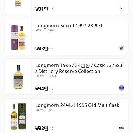
₩31만
?
Longmorn Secret 1997 23년산
700ml • 48%
₩43만
?
Longmorn 1996 / 24년산 / Cask #37583
/ Distillery Reserve Collection
500ml • 55.5%
₩34만
?
Longmorn 24년산 1996 Old Malt Cask
700ml • 50%
₩32만
?