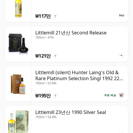
₩117만
?
Littlemill 21년산 Second Release
700ml • 47%
₩121만
?
Littlemill (silent) Hunter Laing's Old &
Rare Platinum Selection Singl 1992 22년
700ml • 53.8%
산
₩195만
무료 배송
?
Littlemill 23년산 1990 Silver Seal
700ml • 54.8%