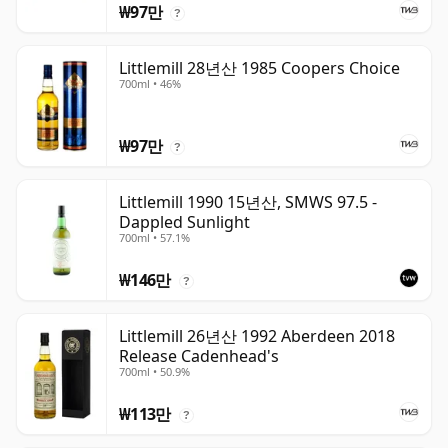
₩97만
?
Littlemill 28년산 1985 Coopers Choice
700ml • 46%
₩97만
?
Littlemill 1990 15년산, SMWS 97.5 -
Dappled Sunlight
700ml • 57.1%
₩146만
?
Littlemill 26년산 1992 Aberdeen 2018
Release Cadenhead's
700ml • 50.9%
₩113만
?