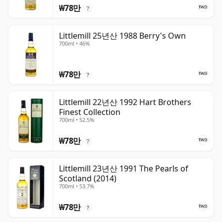
₩78만
?
Littlemill 25년산 1988 Berry's Own
700ml • 46%
₩78만
?
Littlemill 22년산 1992 Hart Brothers
Finest Collection
700ml • 52.5%
₩78만
?
Littlemill 23년산 1991 The Pearls of
Scotland (2014)
700ml • 53.7%
₩78만
?