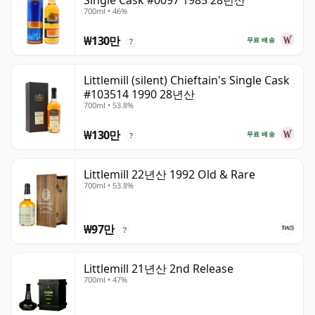
Single Cask #0097 1985 28년산
700ml • 46%
₩130만
무료 배송
?
Littlemill (silent) Chieftain's Single Cask
#103514 1990 28년산
700ml • 53.8%
₩130만
무료 배송
?
Littlemill 22년산 1992 Old & Rare
700ml • 53.8%
₩97만
?
Littlemill 21년산 2nd Release
700ml • 47%