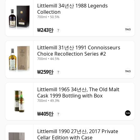
Littlemill 34년산 1988 Legends
Collection
700ml • 50.5%
₩243만
?
Littlemill 31년산 1991 Connoisseurs
Choice Recollection Series #2
700ml • 44.5%
₩259만
?
Littlemill 1965 34년산, The Old Malt
Cask 1999 Bottling with Box
700ml • 49.3%
₩405만
?
Littlemill 1990 27년산, 2017 Private
Cellar Edition with Case