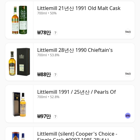
Littlemill 21년산 1991 Old Malt Cask
700ml • 50%
₩78만
?
Littlemill 28년산 1990 Chieftain's
700ml • 53.8%
₩88만
?
Littlemill 1991 / 25년산 / Pearls Of
700ml • 52.8%
₩97만
?
Littlemill (silent) Cooper's Choice -