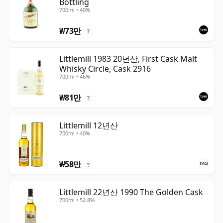
Bottling
700ml • 40%
₩73만
?
Littlemill 1983 20년산, First Cask Malt
Whisky Circle, Cask 2916
700ml • 46%
₩81만
?
Littlemill 12년산
700ml • 40%
₩58만
?
Littlemill 22년산 1990 The Golden Cask
700ml • 52.8%