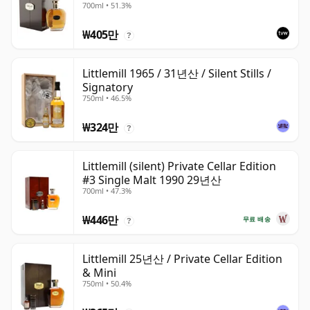
700ml • 51.3%
₩405만
?
Littlemill 1965 / 31년산 / Silent Stills /
Signatory
750ml • 46.5%
₩324만
?
Littlemill (silent) Private Cellar Edition
#3 Single Malt 1990 29년산
700ml • 47.3%
₩446만
무료 배송
?
Littlemill 25년산 / Private Cellar Edition
& Mini
750ml • 50.4%