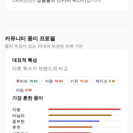
Cask은(는)
싱글몰트 스카치 위스키
입니다.
커뮤니티 풍미 프로필
풍미 속성이 있는 35개의 보관된 리뷰 기반
대표적 특성
다른 위스키 브랜드와 비교
루바브
자몽
키위
케이크
29.8x
16.9x
12.2x
6.4x
라임
6.0x
가장 흔한 풍미
자몽
바닐라
풍부한
후추