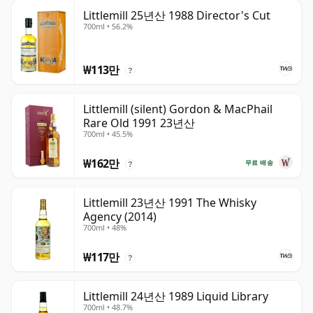
Littlemill 25년산 1988 Director's Cut
700ml • 56.2%
₩113만
?
Littlemill (silent) Gordon & MacPhail
Rare Old 1991 23년산
700ml • 45.5%
₩162만
무료 배송
?
Littlemill 23년산 1991 The Whisky
Agency (2014)
700ml • 48%
₩117만
?
Littlemill 24년산 1989 Liquid Library
700ml • 48.7%