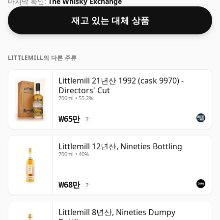
마지막 확인:
The Whisky Exchange
재고 있는 대체 상품
LITTLEMILL의 다른 주류
Littlemill 21년산 1992 (cask 9970) -
Directors' Cut
700ml • 55.2%
₩65만
?
Littlemill 12년산, Nineties Bottling
700ml • 40%
₩68만
?
Littlemill 8년산, Nineties Dumpy