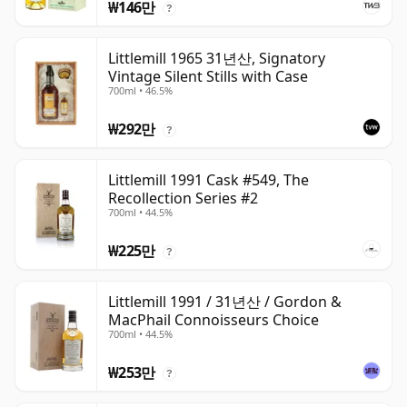
₩146만
?
Littlemill 1965 31년산, Signatory
Vintage Silent Stills with Case
700ml • 46.5%
₩292만
?
Littlemill 1991 Cask #549, The
Recollection Series #2
700ml • 44.5%
₩225만
?
Littlemill 1991 / 31년산 / Gordon &
MacPhail Connoisseurs Choice
700ml • 44.5%
₩253만
?