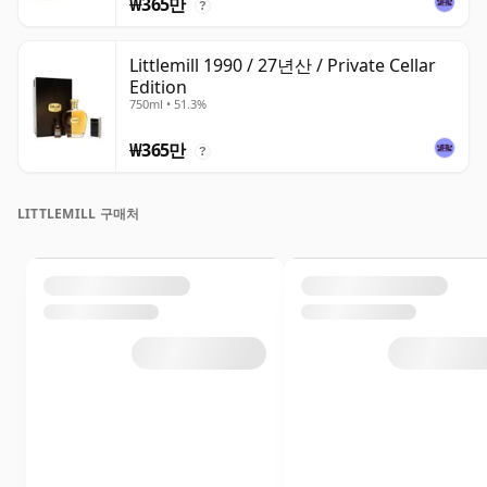
₩365만
?
Littlemill 1990 / 27년산 / Private Cellar
Edition
750ml • 51.3%
₩365만
?
LITTLEMILL 구매처