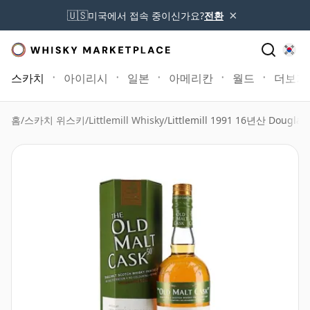
×
🇺🇸
미국에서 접속 중이신가요?
전환
스카치
아이리시
일본
아메리칸
월드
더보기
홈
/
스카치 위스키
/
Littlemill Whisky
/
Littlemill 1991 16년산 Douglas 